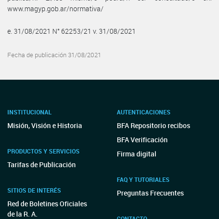
www.magyp.gob.ar/normativa/
e. 31/08/2021 N° 62253/21 v. 31/08/2021
Fecha de publicación 31/08/2021
INSTITUCIONAL
AUTENTICACIONES
Misión, Visión e Historia
BFA Repositorio recibos
BFA Verificación
PRODUCTOS Y SERVICIOS
Firma digital
Tarifas de Publicación
FAQ Y TUTORIALES
SITIOS DE INTERÉS
Preguntas Frecuentes
Red de Boletines Oficiales
de la R. A.
CONTACTO