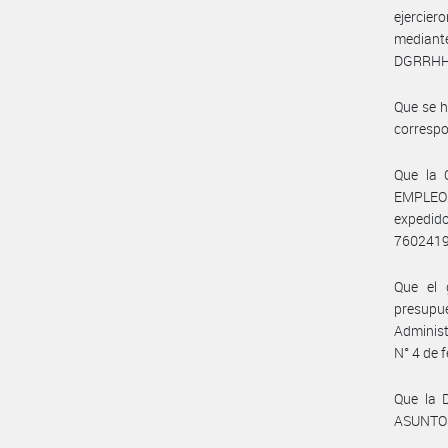
ejercie
mediante
DGRRH
Que se h
correspo
Que la
EMPLEO
expedido
760241
Que el 
presupu
Administ
N° 4 de
Que la
ASUNTOS