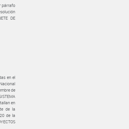
r párrafo
esolución
NETE DE
as en el
 Nacional
iembre de
 SISTEMA
allan en
te de la
20 de la
OYECTOS