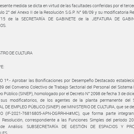
resente medida se dicta en virtud de las facultades conferidas por el terce
culo 2° del Anexo II de la Resolución S.G.P. N° 98/09 y su modificatoria R
/15 de la SECRETARÍA DE GABINETE de la JEFATURA DE GABI
OS.
STRO DE CULTURA
E:
 1º.- Aprobar las Bonificaciones por Desempeño Destacado establecid
 89 del Convenio Colectivo de Trabajo Sectorial del Personal del Sistema
o Público (SINEP), homologado por el Decreto N° 2098 de fecha 3 de dic
sus modificatorios, de los agentes de la planta permanente del
L DE EMPLEO PÚBLICO (SINEP) del MINISTERIO DE CULTURA, que se det
O (IF-2021-76816805-APN-DGRRHH#MC), que forma parte integran
 Resolución, correspondiente a las Funciones Simples del período 20
 de Análisis: SUBSECRETARÍA DE GESTIÓN DE ESPACIOS Y PR
LES.