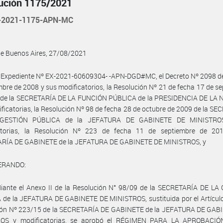
ución 1175/2021
-2021-1175-APN-MC
de Buenos Aires, 27/08/2021
 Expediente Nº EX-2021-60609304- -APN-DGD#MC, el Decreto Nº 2098 de
mbre de 2008 y sus modificatorios, la Resolución Nº 21 de fecha 17 de s
 de la SECRETARÍA DE LA FUNCIÓN PÚBLICA de la PRESIDENCIA DE LA 
ficatorias, la Resolución Nº 98 de fecha 28 de octubre de 2009 de la S
GESTIÓN PÚBLICA de la JEFATURA DE GABINETE DE MINISTRO
atorias, la Resolución Nº 223 de fecha 11 de septiembre de 20
RÍA DE GABINETE de la JEFATURA DE GABINETE DE MINISTROS, y
ERANDO:
iante el Anexo II de la Resolución N° 98/09 de la SECRETARÍA DE LA
de la JEFATURA DE GABINETE DE MINISTROS, sustituida por el Artículo
ión Nº 223/15 de la SECRETARÍA DE GABINETE de la JEFATURA DE GAB
OS y modificatorias, se aprobó el RÉGIMEN PARA LA APROBACI