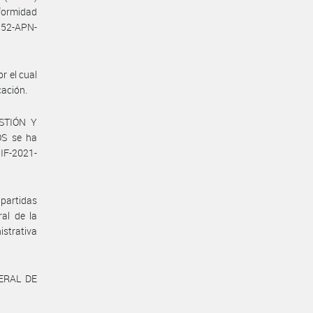
formidad
5852-APN-
r el cual
cación.
STIÓN Y
S se ha
 IF-2021-
partidas
al de la
istrativa
ERAL DE