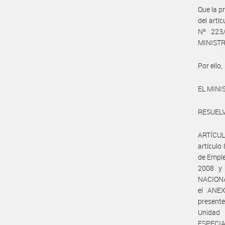
Que la p
del artí
Nº 223
MINISTR
Por ello,
EL MINI
RESUELV
ARTÍCULO
artículo
de Emple
2008 y 
NACIONA
el ANEX
presente
Unidad
ESPECIA