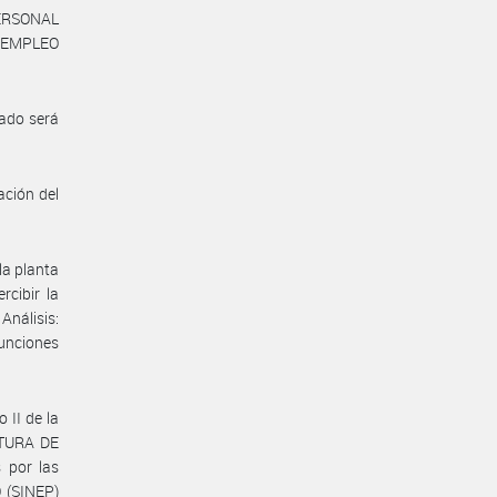
ERSONAL
 EMPLEO
ado será
ación del
la planta
cibir la
nálisis:
nciones
 II de la
ATURA DE
 por las
 (SINEP)