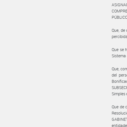
ASIGNA
COMPRE
PÚBLICO
Que, de 
percibid
Que se h
Sistema 
Que, com
del per
Bonific
SUBSEC
Simples 
Que de c
Resoluc
GABINET
entidad