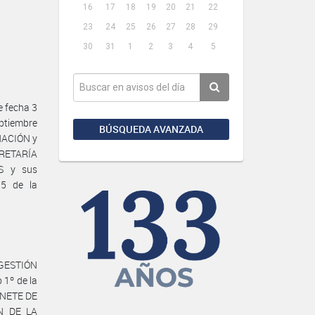
16
17
18
19
20
21
22
23
24
25
26
27
28
29
30
31
1
2
3
4
5
 fecha 3
eptiembre
BÚSQUEDA AVANZADA
NACIÓN y
ECRETARÍA
S y sus
15 de la
 GESTIÓN
 1º de la
INETE DE
ÓN DE LA