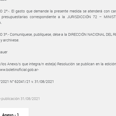
O 2º.-. El gasto que demande la presente medida se atenderá con car
s presupuestarias correspondiente a la JURISDICCIÓN 72 – MINIS
.
O 3º.- Comuníquese, publíquese, dése a la DIRECCIÓN NACIONAL DEL 
 y archívese.
Bauer
/los Anexo/s que integra/n este(a) Resolución se publican en la edició
w.boletinoficial.gob.ar-
8/2021 N° 62041/21 v. 31/08/2021
e publicación 31/08/2021
Anexo - 1