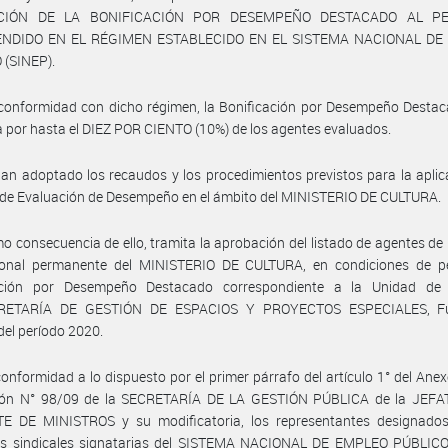
CIÓN DE LA BONIFICACIÓN POR DESEMPEÑO DESTACADO AL P
NDIDO EN EL RÉGIMEN ESTABLECIDO EN EL SISTEMA NACIONAL DE
 (SINEP).
conformidad con dicho régimen, la Bonificación por Desempeño Destac
a por hasta el DIEZ POR CIENTO (10%) de los agentes evaluados.
an adoptado los recaudos y los procedimientos previstos para la aplic
de Evaluación de Desempeño en el ámbito del MINISTERIO DE CULTURA.
o consecuencia de ello, tramita la aprobación del listado de agentes de 
sonal permanente del MINISTERIO DE CULTURA, en condiciones de per
ación por Desempeño Destacado correspondiente a la Unidad de A
RETARÍA DE GESTIÓN DE ESPACIOS Y PROYECTOS ESPECIALES, Fu
del período 2020.
onformidad a lo dispuesto por el primer párrafo del artículo 1° del Anexo
ión N° 98/09 de la SECRETARÍA DE LA GESTIÓN PÚBLICA de la JEF
E DE MINISTROS y su modificatoria, los representantes designados
es sindicales signatarias del SISTEMA NACIONAL DE EMPLEO PÚBLICO