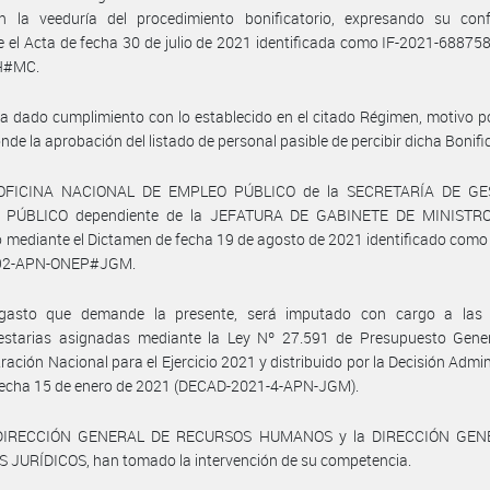
ron la veeduría del procedimiento bonificatorio, expresando su con
 el Acta de fecha 30 de julio de 2021 identificada como IF-2021-6887
H#MC.
a dado cumplimiento con lo establecido en el citado Régimen, motivo po
nde la aprobación del listado de personal pasible de percibir dicha Bonifi
 OFICINA NACIONAL DE EMPLEO PÚBLICO de la SECRETARÍA DE GE
 PÚBLICO dependiente de la JEFATURA DE GABINETE DE MINISTRO
 mediante el Dictamen de fecha 19 de agosto de 2021 identificado como
92-APN-ONEP#JGM.
gasto que demande la presente, será imputado con cargo a las 
estarias asignadas mediante la Ley Nº 27.591 de Presupuesto Gener
ración Nacional para el Ejercicio 2021 y distribuido por la Decisión Admin
 fecha 15 de enero de 2021 (DECAD-2021-4-APN-JGM).
 DIRECCIÓN GENERAL DE RECURSOS HUMANOS y la DIRECCIÓN GEN
 JURÍDICOS, han tomado la intervención de su competencia.