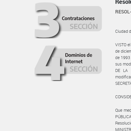
Resol
RESOL
Ciudad 
VISTO el
de dicie
de 1993
sus modi
DE LA 
modific
SECRETA
CONSID
Que med
PÚBLICA 
Resoluc
MINISTR