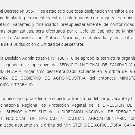
el Decreto N° 355/17 se estableció que toda designación transitoria de
s de planta permanente y extraescalafonarios con rango y jerarquía i
etario, vacantes y financiados presupuestariamente, de conformidad
ras organizativas, será efectuada por el Jefe de Gabinete de Minist
de la Administración Pública Nacional, centralizada y descentral
a de la Jurisdicción o Entidad de que se trate.
la Decisión Administrativa N° 1881/18 se aprobó la estructura organi
y segundo nivel operativo del SERVICIO NACIONAL DE SANIDAD Y
MENTARIA, organismo descentralizado actuante en la órbita de la 
ARÍA DE GOBIERNO DE AGROINDUSTRIA del entonces MINIST
CIÓN Y TRABAJO.
lta necesario proceder a la cobertura transitoria del cargo vacante y f
dinador/a Regional de Protección Vegetal de la DIRECCIÓN D
AL BUENOS AIRES SUR de la DIRECCIÓN NACIONAL DE OPERACIO
IO NACIONAL DE SANIDAD Y CALIDAD AGROALIMENTARIA, or
ralizado actuante en la órbita del MINISTERIO DE AGRICULTURA, GAN