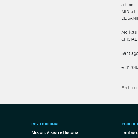
administ
MINISTE
DE SANI
ARTÍCUL
OFICIAL 
Santiago
e. 31/0
Fecha d
INSTITUCIONAL
PRODUCT
Misión, Visión e Historia
Tarifas 