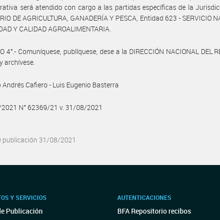
rativa será atendido con cargo a las partidas específicas de la Jurisdic
RIO DE AGRICULTURA, GANADERÍA Y PESCA, Entidad 623 - SERVICIO 
DAD Y CALIDAD AGROALIMENTARIA.
O 4°.- Comuníquese, publíquese, dese a la DIRECCIÓN NACIONAL DEL 
y archívese.
 Andrés Cafiero - Luis Eugenio Basterra
8/2021 N° 62369/21 v. 31/08/2021
e publicación 31/08/2021
OS Y SERVICIOS
AUTENTICACIONES
de Publicación
BFA Repositorio recibos