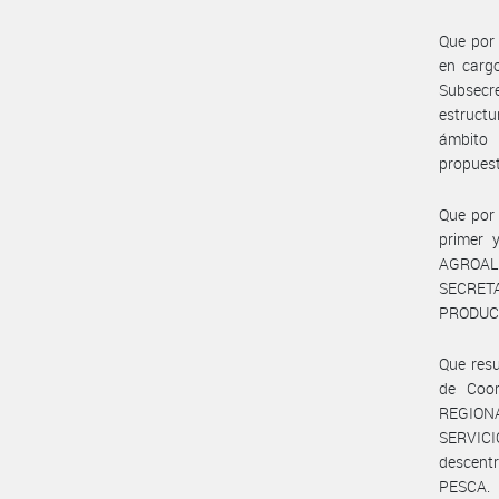
Que por 
en cargo
Subsecr
estructu
ámbito 
propuest
Que por 
primer 
AGROALI
SECRET
PRODUC
Que resu
de Coor
REGION
SERVIC
descent
PESCA.