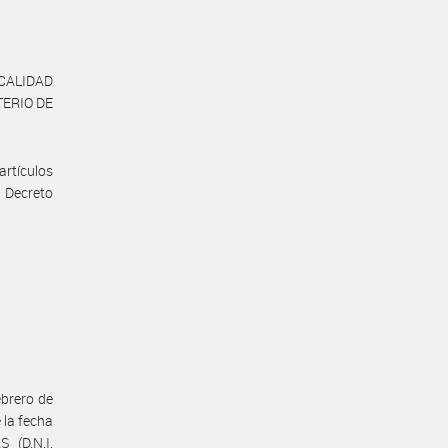
 CALIDAD
TERIO DE
artículos
 Decreto
ebrero de
 la fecha
 (D.N.I.