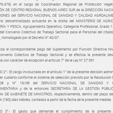
76.479) en el cargo de Coordinador Regional de Protección Veget
ÓN DE CENTRO REGIONAL BUENOS AIRES SUR de la DIRECCIÓN NAC
IONES del SERVICIO NACIONAL DE SANIDAD Y CALIDAD AGROALIME
mo descentralizado actuante en la órbita del MINISTERIO DE AGRI
ÍA Y PESCA, Agrupamiento Operativo, Categoría Profesional, Grado 1
del Convenio Colectivo de Trabajo Sectorial para el Personal del citado
, homologado por el Decreto N° 40/07.
iza el correspondiente pago del Suplemento por Función Directiva Niv
onvenio Colectivo de Trabajo Sectorial y se efectúa la presente des
ia con carácter de excepción al artículo 7° de la Ley N° 27.591.
 2°.- El cargo involucrado en el artículo 1° de la presente decisión admin
er cubierto conforme el sistema de selección previsto por la Resolución
/08 y N° 16/08 del SERVICIO NACIONAL DE SANIDAD Y C
IMENTARIA y de la entonces SECRETARÍA DE LA GESTIÓN PÚBLIC
A DE GABINETE DE MINISTROS, respectivamente, dentro del plazo d
(180) días hábiles, contados a partir de la fecha de la presente medida.
O 3°.- El gasto que demande el cumplimiento de la presente 