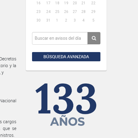
16
17
18
19
20
21
22
23
24
25
26
27
28
29
30
31
1
2
3
4
5
BÚSQUEDA AVANZADA
Decretos
orio y la
, y
 Nacional
os cargos
s que se
nistros.