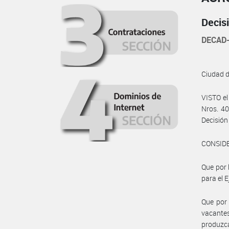
Decis
DECAD-
Ciudad 
VISTO el
Nros. 40
Decisión
CONSID
Que por 
para el E
Que por 
vacante
produzca