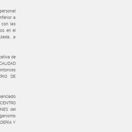
 personal
nferior a
 con las
ros en el
izada, a
zativa de
 CALIDAD
entonces
ERIO DE
inanciado
E CENTRO
NES del
ganismo
ADERÍA Y