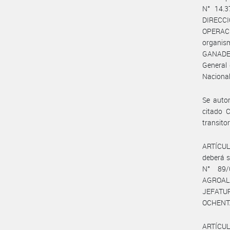
N° 14.3
DIRECCI
OPERAC
organis
GANADER
General 
Nacional
Se autor
citado C
transitor
ARTÍCULO
deberá s
N° 89
AGROAL
JEFATUR
OCHENTA 
ARTÍCUL