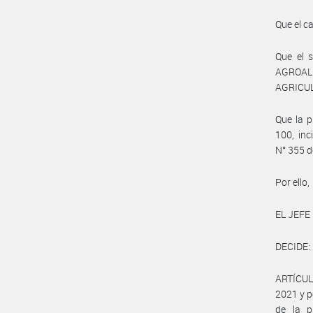
Que el c
Que el 
AGROALI
AGRICUL
Que la p
100, in
N° 355 d
Por ello,
EL JEFE
DECIDE:
ARTÍCULO
2021 y p
de la p