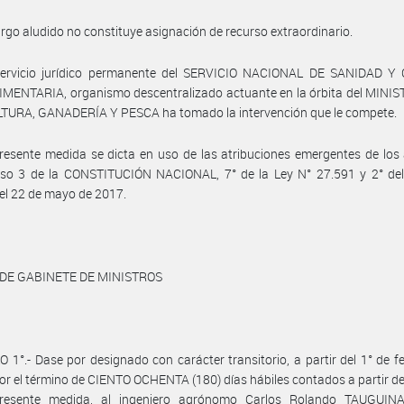
argo aludido no constituye asignación de recurso extraordinario.
servicio jurídico permanente del SERVICIO NACIONAL DE SANIDAD Y
MENTARIA, organismo descentralizado actuante en la órbita del MINIS
TURA, GANADERÍA Y PESCA ha tomado la intervención que le compete.
resente medida se dicta en uso de las atribuciones emergentes de los 
ciso 3 de la CONSTITUCIÓN NACIONAL, 7° de la Ley N° 27.591 y 2° del
el 22 de mayo de 2017.
 DE GABINETE DE MINISTROS
 1°.- Dase por designado con carácter transitorio, a partir del 1° de f
or el término de CIENTO OCHENTA (180) días hábiles contados a partir de
resente medida, al ingeniero agrónomo Carlos Rolando TAUGUINAS