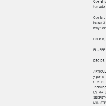
Que el 
tomado l
Que la p
inciso 3
mayo de
Por ello,
EL JEFE
DECIDE:
ARTÍCULO
y por el
GIMENEZ
Tecnol
ESTRAT
SECRETA
MINISTRO