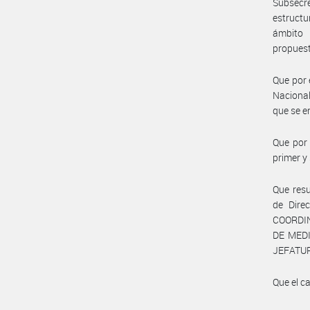
Subsecr
estructu
ámbito 
propuest
Que por 
Nacional
que se 
Que por 
primer 
Que resu
de Dire
COORDIN
DE MEDI
JEFATUR
Que el c