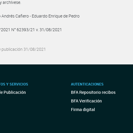
y archívese.
 Andrés Cafiero - Eduardo Enrique de Pedro
8/2021 N° 62393/21 v. 31/08/2021
e publicación 31/08/2021
OS Y SERVICIOS
AUTENTICACIONES
de Publicación
BFA Repositorio recibos
BFA Verificación
Firma digital