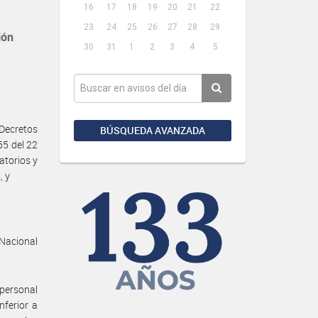
16
17
18
19
20
21
22
23
24
25
26
27
28
29
ión
30
31
1
2
3
4
5
Decretos
BÚSQUEDA AVANZADA
55 del 22
atorios y
, y
 Nacional
 personal
nferior a