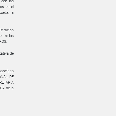
 con las
ros en el
izada, a
istración
entre los
ROS.
zativa de
inanciado
IONAL DE
CRETARÍA
CA de la