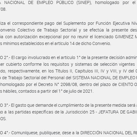
A NACIONAL DE EMPLEO PÚBLICO (SINEP), homologado por el 
/08.
iza el correspondiente pago del Suplemento por Función Ejecutiva Nive
onvenio Colectivo de Trabajo Sectorial y se efectúa la presente des
ria con autorización excepcional por no reunir el licenciado GIMENEZ
os mínimos establecidos en el artículo 14 de dicho Convenio.
 2°.- El cargo involucrado en el artículo 1° de la presente decisión admin
er cubierto conforme los requisitos y sistemas de selección vigentes
ido, respectivamente, en los Títulos II, Capítulos III, IV y VIII, y IV del
vo de Trabajo Sectorial del Personal del SISTEMA NACIONAL DE EMPLEO
, homologado por el Decreto N° 2098/08, dentro del plazo de CIENTO
s hábiles, contados a partir del 1° de julio de 2021.
 3°.- El gasto que demande el cumplimiento de la presente medida será
o a las partidas específicas de la Jurisdicción 25 - JEFATURA DE GA
OS.
O 4°.- Comuníquese, publíquese, dese a la DIRECCIÓN NACIONAL DEL 