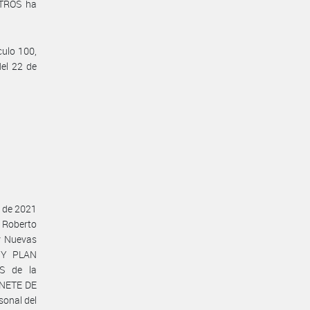
STROS ha
culo 100,
el 22 de
o de 2021
l Roberto
y Nuevas
 Y PLAN
S de la
INETE DE
sonal del