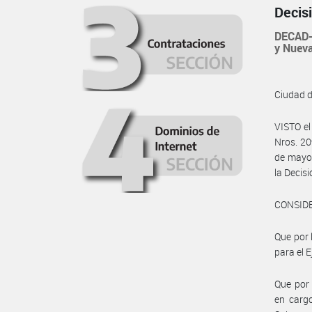
Decis
DECAD-
y Nueva
Ciudad 
VISTO el
Nros. 20
de mayo 
la Decis
CONSID
Que por 
para el E
Que por 
en cargo