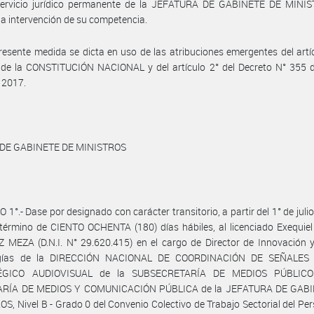
servicio jurídico permanente de la JEFATURA DE GABINETE DE MINI
a intervención de su competencia.
resente medida se dicta en uso de las atribuciones emergentes del artí
 de la CONSTITUCIÓN NACIONAL y del artículo 2° del Decreto N° 355 d
 2017.
 DE GABINETE DE MINISTROS
 1°.- Dase por designado con carácter transitorio, a partir del 1° de juli
 término de CIENTO OCHENTA (180) días hábiles, al licenciado Exequie
 MEZA (D.N.I. N° 29.620.415) en el cargo de Director de Innovación 
ogías de la DIRECCIÓN NACIONAL DE COORDINACIÓN DE SEÑALES
ÉGICO AUDIOVISUAL de la SUBSECRETARÍA DE MEDIOS PÚBLICO
RÍA DE MEDIOS Y COMUNICACIÓN PÚBLICA de la JEFATURA DE GAB
S, Nivel B - Grado 0 del Convenio Colectivo de Trabajo Sectorial del Per