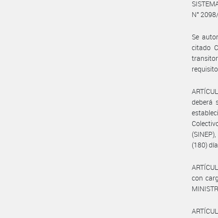
SISTEM
N° 2098
Se autor
citado C
transito
requisit
ARTÍCULO
deberá s
establec
Colecti
(SINEP)
(180) día
ARTÍCULO
con carg
MINISTR
ARTÍCUL