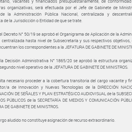
etario, vacantes y financiados presupuestariamente, de conformidad
ras organizativas, será efectuada por el Jefe de Gabinete de Minist
de la Administración Pública Nacional, centralizada y descentral
a de la Jurisdicción o Entidad de que se trate.
el Decreto N° 50/19 se aprobó el Organigrama de Aplicación de la Admin
 centralizada hasta nivel de Subsecretaría y sus respectivos objetivos, 
encuentran los correspondientes a la JEFATURA DE GABINETE DE MINIST
la Decisión Administrativa N° 1865/20 se aprobó la estructura organi
y segundo nivel operativo de la JEFATURA DE GABINETE DE MINISTROS.
lta necesario proceder a la cobertura transitoria del cargo vacante y f
ctor/a de Innovación y Nuevas Tecnologías de la DIRECCIÓN NAC
ACIÓN DE SEÑALES Y PLAN ESTRATÉGICO AUDIOVISUAL de la SUBSE
OS PÚBLICOS de la SECRETARÍA DE MEDIOS Y COMUNICACIÓN PÚBLI
A DE GABINETE DE MINISTROS.
argo aludido no constituye asignación de recurso extraordinario.