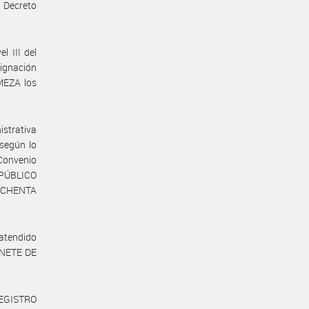
Decreto
l III del
ignación
 MEZA los
istrativa
 según lo
 Convenio
 PÚBLICO
 OCHENTA
 atendido
BINETE DE
REGISTRO