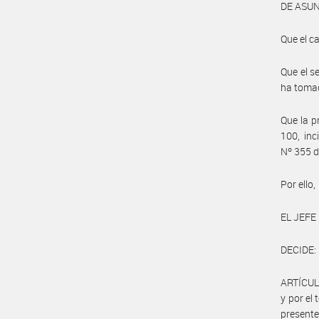
DE ASUN
Que el c
Que el 
ha tomad
Que la p
100, in
Nº 355 d
Por ello,
EL JEFE
DECIDE:
ARTÍCULO
y por el
presente