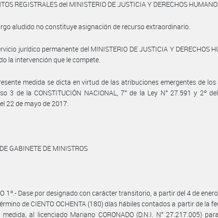
TOS REGISTRALES del MINISTERIO DE JUSTICIA Y DERECHOS HUMANO
argo aludido no constituye asignación de recurso extraordinario.
servicio jurídico permanente del MINISTERIO DE JUSTICIA Y DERECHOS
o la intervención que le compete.
resente medida se dicta en virtud de las atribuciones emergentes de los 
ciso 3 de la CONSTITUCIÓN NACIONAL, 7° de la Ley N° 27.591 y 2º del
el 22 de mayo de 2017.
 DE GABINETE DE MINISTROS
 1º.- Dase por designado con carácter transitorio, a partir del 4 de ener
 término de CIENTO OCHENTA (180) días hábiles contados a partir de la fe
 medida, al licenciado Mariano CORONADO (D.N.I. N° 27.217.005) para