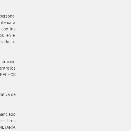
 personal
nferior a
 con las
os, en el
izada, a
istración
entre los
DERECHOS
zativa de
inanciado
de Libros
CRETARÍA