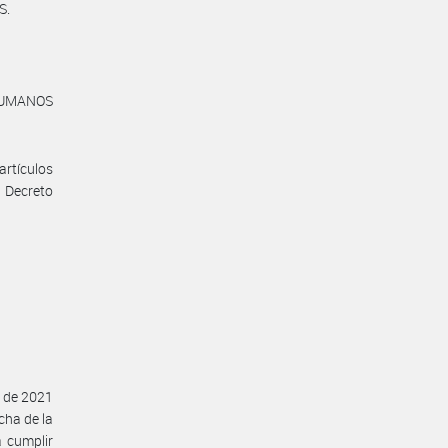
S.
 HUMANOS
artículos
 Decreto
o de 2021
cha de la
 cumplir