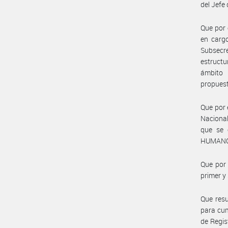
del Jefe
Que por 
en cargo
Subsecr
estructu
ámbito 
propuest
Que por 
Nacional
que se 
HUMANO
Que por 
primer y
Que resu
para cum
de Regi