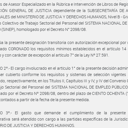
s de Asesor Especializado en la Rúbrica e Intervención de Libros de Regis
IÓN GENERAL DE JUSTICIA dependiente de la SUBSECRETARÍA DE
ALES del MINISTERIO DE JUSTICIA Y DERECHOS HUMANOS, Nivel B - Gra
 Colectivo de Trabajo Sectorial del Personal del SISTEMA NACIONAL D
(SINEP), homologado por el Decreto N° 2098/08.
úa la presente designación transitoria con autorización excepcional por 
ciado CORONADO los requisitos mínimos establecidos en el artículo 14
 y con carácter de excepción al artículo 7° de la Ley Nº 27.591.
 2º.- El cargo involucrado en el artículo 1° de la presente decisión admin
er cubierto conforme los requisitos y sistemas de selección vigentes
do, respectivamente, en los Títulos II, Capítulos III y IV, y IV del Convenio
ajo Sectorial del Personal del SISTEMA NACIONAL DE EMPLEO PÚBLICO 
do por el Decreto Nº 2098/08, dentro del plazo de CIENTO OCHENTA (1
 contados a partir de la fecha de la presente medida.
O 3º.- El gasto que demande el cumplimiento de la presente 
rativa será atendido con cargo a las partidas específicas de la Jurisdic
RIO DE JUSTICIA Y DERECHOS HUMANOS.