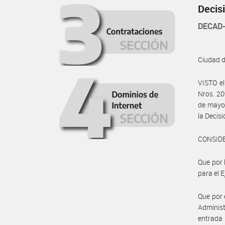
Decis
DECAD-
Ciudad 
VISTO e
Nros. 20
de mayo 
la Decis
CONSID
Que por 
para el E
Que por e
Administ
entrada 