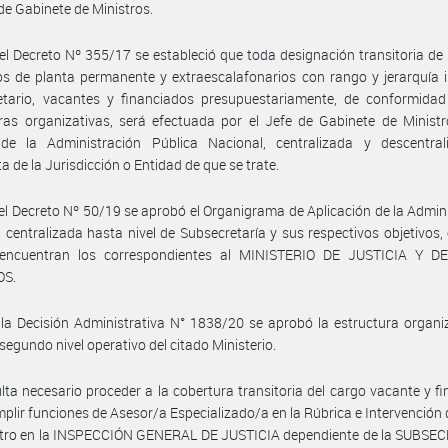
 de Gabinete de Ministros.
el Decreto Nº 355/17 se estableció que toda designación transitoria de
s de planta permanente y extraescalafonarios con rango y jerarquía i
etario, vacantes y financiados presupuestariamente, de conformidad
ras organizativas, será efectuada por el Jefe de Gabinete de Ministr
de la Administración Pública Nacional, centralizada y descentral
a de la Jurisdicción o Entidad de que se trate.
el Decreto Nº 50/19 se aprobó el Organigrama de Aplicación de la Admin
 centralizada hasta nivel de Subsecretaría y sus respectivos objetivos, 
encuentran los correspondientes al MINISTERIO DE JUSTICIA Y 
S.
la Decisión Administrativa N° 1838/20 se aprobó la estructura organi
 segundo nivel operativo del citado Ministerio.
lta necesario proceder a la cobertura transitoria del cargo vacante y f
plir funciones de Asesor/a Especializado/a en la Rúbrica e Intervención 
stro en la INSPECCIÓN GENERAL DE JUSTICIA dependiente de la SUBSE