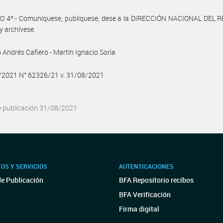
O 4º.- Comuníquese, publíquese, dese a la DIRECCIÓN NACIONAL DEL 
y archívese.
 Andrés Cafiero - Martín Ignacio Soria
8/2021 N° 62326/21 v. 31/08/2021
e publicación 31/08/2021
OS Y SERVICIOS
AUTENTICACIONES
de Publicación
BFA Repositorio recibos
BFA Verificación
Firma digital