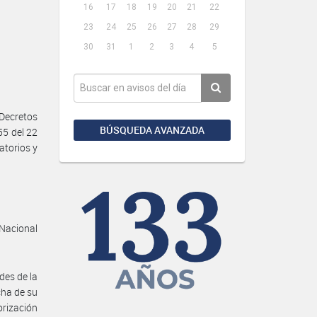
16
17
18
19
20
21
22
23
24
25
26
27
28
29
30
31
1
2
3
4
5
Decretos
BÚSQUEDA AVANZADA
55 del 22
atorios y
 Nacional
ades de la
cha de su
orización