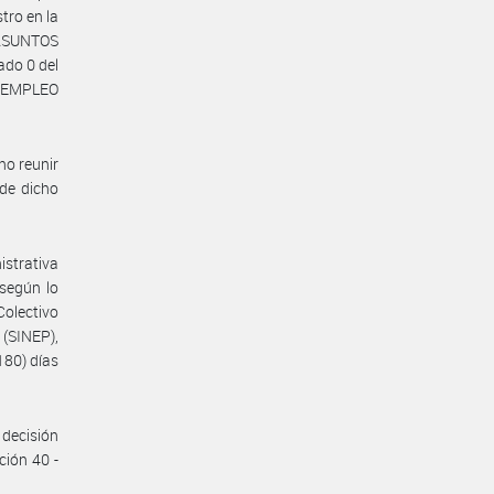
tro en la
 ASUNTOS
do 0 del
E EMPLEO
no reunir
 de dicho
istrativa
 según lo
 Colectivo
(SINEP),
80) días
decisión
ción 40 -