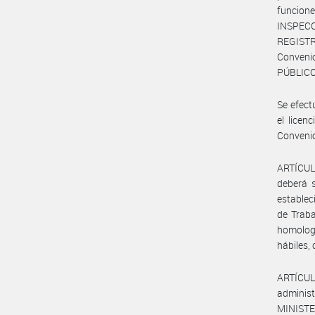
funcione
INSPECC
REGISTR
Convenio
PÚBLICO 
Se efect
el licen
Convenio
ARTÍCULO
deberá s
estableci
de Trab
homologa
hábiles,
ARTÍCUL
administ
MINISTE