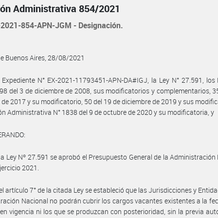
ión Administrativa 854/2021
2021-854-APN-JGM - Designación.
de Buenos Aires, 28/08/2021
l Expediente N° EX-2021-11793451-APN-DA#IGJ, la Ley N° 27.591, los 
98 del 3 de diciembre de 2008, sus modificatorios y complementarios, 3
de 2017 y su modificatorio, 50 del 19 de diciembre de 2019 y sus modific
ión Administrativa N° 1838 del 9 de octubre de 2020 y su modificatoria, y
ERANDO:
la Ley Nº 27.591 se aprobó el Presupuesto General de la Administración
jercicio 2021.
l artículo 7° de la citada Ley se estableció que las Jurisdicciones y Entid
ración Nacional no podrán cubrir los cargos vacantes existentes a la fe
en vigencia ni los que se produzcan con posterioridad, sin la previa aut