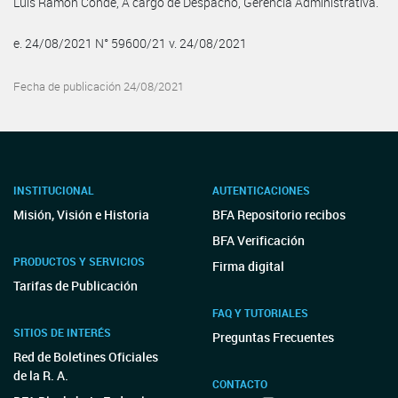
Luis Ramon Conde, A cargo de Despacho, Gerencia Administrativa.
e. 24/08/2021 N° 59600/21 v. 24/08/2021
Fecha de publicación 24/08/2021
INSTITUCIONAL
AUTENTICACIONES
Misión, Visión e Historia
BFA Repositorio recibos
BFA Verificación
PRODUCTOS Y SERVICIOS
Firma digital
Tarifas de Publicación
FAQ Y TUTORIALES
SITIOS DE INTERÉS
Preguntas Frecuentes
Red de Boletines Oficiales
de la R. A.
CONTACTO