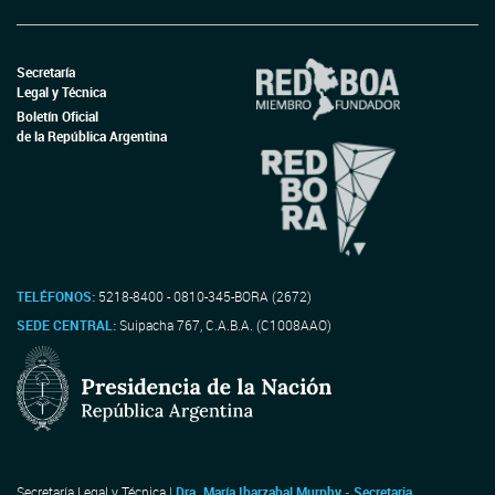
Secretaría
Legal y Técnica
Boletín Oficial
de la República Argentina
TELÉFONOS:
5218-8400 - 0810-345-BORA (2672)
SEDE CENTRAL:
Suipacha 767, C.A.B.A. (C1008AAO)
Secretaría Legal y Técnica |
Dra. María Ibarzabal Murphy - Secretaria