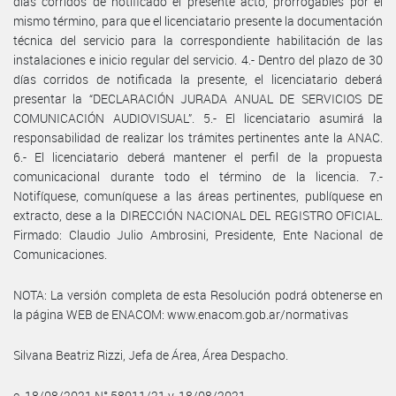
días corridos de notificado el presente acto, prorrogables por el
mismo término, para que el licenciatario presente la documentación
técnica del servicio para la correspondiente habilitación de las
instalaciones e inicio regular del servicio. 4.- Dentro del plazo de 30
días corridos de notificada la presente, el licenciatario deberá
presentar la “DECLARACIÓN JURADA ANUAL DE SERVICIOS DE
COMUNICACIÓN AUDIOVISUAL”. 5.- El licenciatario asumirá la
responsabilidad de realizar los trámites pertinentes ante la ANAC.
6.- El licenciatario deberá mantener el perfil de la propuesta
comunicacional durante todo el término de la licencia. 7.-
Notifíquese, comuníquese a las áreas pertinentes, publíquese en
extracto, dese a la DIRECCIÓN NACIONAL DEL REGISTRO OFICIAL.
Firmado: Claudio Julio Ambrosini, Presidente, Ente Nacional de
Comunicaciones.
NOTA: La versión completa de esta Resolución podrá obtenerse en
la página WEB de ENACOM: www.enacom.gob.ar/normativas
Silvana Beatriz Rizzi, Jefa de Área, Área Despacho.
e. 18/08/2021 N° 58011/21 v. 18/08/2021