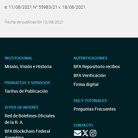
e. 11/08/2021 N° 55983/21 v. 18/08/2021
Fecha de publicación 12/08/2021
INSTITUCIONAL
AUTENTICACIONES
Misión, Visión e Historia
BFA Repositorio recibos
BFA Verificación
PRODUCTOS Y SERVICIOS
Firma digital
Tarifas de Publicación
FAQ Y TUTORIALES
SITIOS DE INTERÉS
Preguntas Frecuentes
Red de Boletines Oficiales
de la R. A.
CONTACTO
BFA Blockchain Federal
Argentina