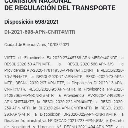
COMISIÓN NACIONAL
DE REGULACIÓN DEL TRANSPORTE
Disposición 698/2021
DI-2021-698-APN-CNRT#MTR
Ciudad de Buenos Aires, 10/08/2021
VISTO el Expediente EX-2020-27445738-APN-MESYA#CNRT, la
RESOL-2020-60-APN-MTR, la RESOL-2020-568-APN-MS, la
Providencia PV-2020-17811950-APNGFGF#CNRT, la RESOL-2020-
70-APN-MTR, la RESOL-2020-71-APN-MTR, RESOL-2020-73-APN-
MTR, DECNU-2020-297-APN-PTE, la Disposición DI-2020-13-APN-
CNRT#MTR, RESOL-2020-95-APN-MTR, la Providencia PV-2020-
31287963-APN-CNRT#MTR, la Providencia PV-2020-47493295-
APN-CNRT#MTR, la RESOL-2020-222-APN#MTR, la RESOL-2020-
259-APN-MTR, la DI-2020-294-APN-CNRT#MTR, la RESOL-2020-
293-APN-MTR, la Disposición DI-2020-322-APN-CNRT#MTR, la
Decisión Administrativa Nº DECAD-2021-723-APN-JGM, el Decreto
de Necesidad y Urgencia Nº DECNU-2021-494-APN-PTE y la