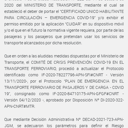
2020 del MINISTERIO DE TRANSPORTE, mediante el cual se
estableció el deber de portar el “CERTIFICADO UNICO HABILITANTE
PARA CIRCULACIÓN – EMERGENCIA COVID-19” y/o exhibir el
permiso emitido por la aplicación “CUIDAR” en su dispositivo móvil
y/o el que en el futuro la normativa vigente requiera, por parte de las
pasajeras y los pasajeros que pretendan usar los servicios de
transporte alcanzados por dicha resolución.
Que en orden a las aludidas medidas dispuestas por el Ministerio de
Transporte, el COMITÉ DE CRISIS PREVENCIÓN COVID-19 EN EL
TRANSPORTE FERROVIARIO, procedió a actualizar el Protocolo
identificado como IF-2020-78227796-APN-SFI#CNRT - Versión
13/11/2020-, por el Protocolo “PLAN DE EMERGENCIA EN EL
TRANSPORTE FERROVIARIO DE PASAJEROS Y DE CARGA - COVID
19”, consignado como IF-2020-84710175-APN-GFGF#CNRT -
Versión 04/12/2020 -, aprobado por Disposición Nº DI-2020-322-
APN-CNRT#MTR.
Que mediante Decisión Administrativa Nº DECAD-2021-723-APN-
JGM, se adecuaron los parámetros para definir el Riesgo