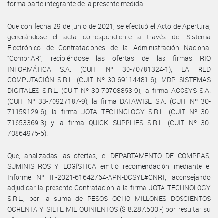
forma parte integrante de la presente medida.
Que con fecha 29 de junio de 2021, se efectuó el Acto de Apertura,
generándose el acta correspondiente a través del Sistema
Electrónico de Contrataciones de la Administración Nacional
“Compr.AR”, recibiéndose las ofertas de las firmas RIO
INFORMÁTICA S.A. (CUIT Nº 30-70781324-1), LA RED
COMPUTACIÓN S.R.L. (CUIT Nº 30-69114481-6), MDP SISTEMAS
DIGITALES S.R.L. (CUIT Nº 30-70708853-9), la firma ACCSYS S.A.
(CUIT Nº 33-70927187-9), la firma DATAWISE S.A. (CUIT Nº 30-
71159129-6), la firma JOTA TECHNOLOGY S.R.L. (CUIT Nº 30-
71653369-3) y la firma QUICK SUPPLIES S.R.L. (CUIT Nº 30-
70864975-5).
Que, analizadas las ofertas, el DEPARTAMENTO DE COMPRAS,
SUMINISTROS Y LOGÍSTICA emitió recomendación mediante el
Informe Nº IF-2021-61642764-APN-DCSYL#CNRT, aconsejando
adjudicar la presente Contratación a la firma JOTA TECHNOLOGY
S.R.L., por la suma de PESOS OCHO MILLONES DOSCIENTOS
OCHENTA Y SIETE MIL QUINIENTOS ($ 8.287.500.-) por resultar su