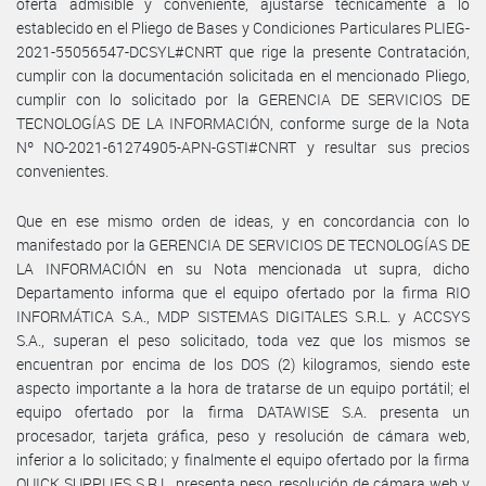
oferta admisible y conveniente, ajustarse técnicamente a lo
establecido en el Pliego de Bases y Condiciones Particulares PLIEG-
2021-55056547-DCSYL#CNRT que rige la presente Contratación,
cumplir con la documentación solicitada en el mencionado Pliego,
cumplir con lo solicitado por la GERENCIA DE SERVICIOS DE
TECNOLOGÍAS DE LA INFORMACIÓN, conforme surge de la Nota
Nº NO-2021-61274905-APN-GSTI#CNRT y resultar sus precios
convenientes.
Que en ese mismo orden de ideas, y en concordancia con lo
manifestado por la GERENCIA DE SERVICIOS DE TECNOLOGÍAS DE
LA INFORMACIÓN en su Nota mencionada ut supra, dicho
Departamento informa que el equipo ofertado por la firma RIO
INFORMÁTICA S.A., MDP SISTEMAS DIGITALES S.R.L. y ACCSYS
S.A., superan el peso solicitado, toda vez que los mismos se
encuentran por encima de los DOS (2) kilogramos, siendo este
aspecto importante a la hora de tratarse de un equipo portátil; el
equipo ofertado por la firma DATAWISE S.A. presenta un
procesador, tarjeta gráfica, peso y resolución de cámara web,
inferior a lo solicitado; y finalmente el equipo ofertado por la firma
QUICK SUPPLIES S.R.L. presenta peso, resolución de cámara web y