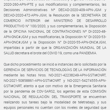
2020-260-APN-PTE y sus modificatorios y complementarios, las
Decisiones Administrativas Nº DECAD-2020-409-APN-JGM y
DECAD-2020-472-APN-JGM, la Resolución de la SECRETARÍA DE
COMERCIO INTERIOR del MINISTERIO DE DESARROLLO
PRODUCTIVO N° 100/2020, y sus complementarias, la Disposición
de la OFICINA NACIONAL DE CONTRATACIONES Nº DI-2020-48-
APN-ONC#JGM y sus modificatorias, la Disposición N° DI-2020-53-
APN-ONC#JGM y la Disposición N° DI-2020-55-APN-ONC#JGM,
impartidas a partir de que la ORGANIZACIÓN MUNDIAL DE LA
SALUD decretara el brote del COVID 19, como una PANDEMIA.
Que dicho procedimiento se inició a instancias de lo solicitado por la
GERENCIA DE SERVICIOS DE TECNOLOGÍAS DE LA INFORMACIÓN
mediante las Notas Nros. NO-2021-42238249-APN-GSTI#CNRT,
NO-2021-50858861-APN-GSTI#CNRT y NO-2021-54274555-APN-
GSTI#CNRT, atento a que con motivo de la Emergencia Sanitaria
por la pandemia de COV-SARS2, los agentes de esta COMISIÓN
NACIONAL DE REGULACIÓN DEL TRANSPORTE se encuentran
realizando sus tareas bajo la modalidad de teletrabajo, y sus
equipos personales no cuentan con los niveles de seguridad que