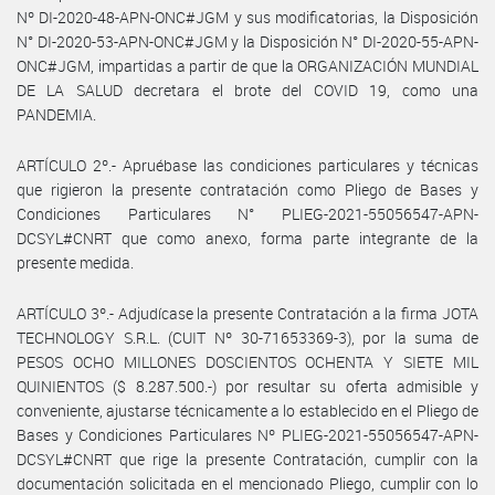
Nº DI-2020-48-APN-ONC#JGM y sus modificatorias, la Disposición
N° DI-2020-53-APN-ONC#JGM y la Disposición N° DI-2020-55-APN-
ONC#JGM, impartidas a partir de que la ORGANIZACIÓN MUNDIAL
DE LA SALUD decretara el brote del COVID 19, como una
PANDEMIA.
ARTÍCULO 2º.- Apruébase las condiciones particulares y técnicas
que rigieron la presente contratación como Pliego de Bases y
Condiciones Particulares N° PLIEG-2021-55056547-APN-
DCSYL#CNRT que como anexo, forma parte integrante de la
presente medida.
ARTÍCULO 3º.- Adjudícase la presente Contratación a la firma JOTA
TECHNOLOGY S.R.L. (CUIT Nº 30-71653369-3), por la suma de
PESOS OCHO MILLONES DOSCIENTOS OCHENTA Y SIETE MIL
QUINIENTOS ($ 8.287.500.-) por resultar su oferta admisible y
conveniente, ajustarse técnicamente a lo establecido en el Pliego de
Bases y Condiciones Particulares Nº PLIEG-2021-55056547-APN-
DCSYL#CNRT que rige la presente Contratación, cumplir con la
documentación solicitada en el mencionado Pliego, cumplir con lo