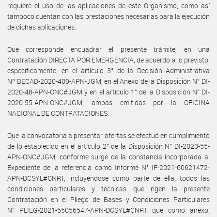
requiere el uso de las aplicaciones de este Organismo, como así
tampoco cuentan con las prestaciones necesarias para la ejecución
de dichas aplicaciones.
Que corresponde encuadrar el presente trámite, en una
Contratación DIRECTA POR EMERGENCIA, de acuerdo a lo previsto,
específicamente, en el artículo 3° de la Decisión Administrativa
Nº DECAD-2020-409-APN-JGM, en el Anexo de la Disposición N° DI-
2020-48-APN-ONC#JGM y en el artículo 1° de la Disposición N° DI-
2020-55-APN-ONC#JGM, ambas emitidas por la OFICINA
NACIONAL DE CONTRATACIONES.
Que la convocatoria a presentar ofertas se efectuó en cumplimiento
de lo establecido en el artículo 2° de la Disposición N° DI-2020-55-
APN-ONC#JGM, conforme surge de la constancia incorporada al
Expediente de la referencia como Informe N° IF-2021-60621472-
APN-DCSYL#CNRT, incluyéndose como parte de ella, todos las
condiciones particulares y técnicas que rigen la presente
Contratación en el Pliego de Bases y Condiciones Particulares
N° PLIEG-2021-55056547-APN-DCSYL#CNRT que como anexo,