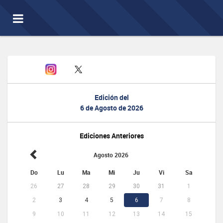
Toggle
navigation
Edición del
6 de Agosto de 2026
Ediciones Anteriores
Agosto 2026
Do
Lu
Ma
Mi
Ju
Vi
Sa
26
27
28
29
30
31
1
2
3
4
5
6
7
8
9
10
11
12
13
14
15