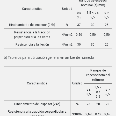
Rangos de espesor
nominal (e)(mm)
Característica
Unidad
e ≤
3,5 < e ≤
e >
3,5
5,5
5,5
Hinchamiento del espesor (24h)
%
37
30
25
Resistencia a la tracción
N/mm2
0,50
0,50
0,50
perpendicular a las caras
Resistencia a la flexión
N/mm2
30
30
25
b) Tableros para utilización general en ambiente húmedo
Rangos de
espesor nominal
(e)(mm)
Característica
Unidad
3,5 <
e ≤
e >
e ≤
3,5
5,5
5,5
Hinchamiento del espesor (24h)
%
25
20
20
Resistencia a la tracción perpendicular a
N/mm2
0,60
0,60
0,60