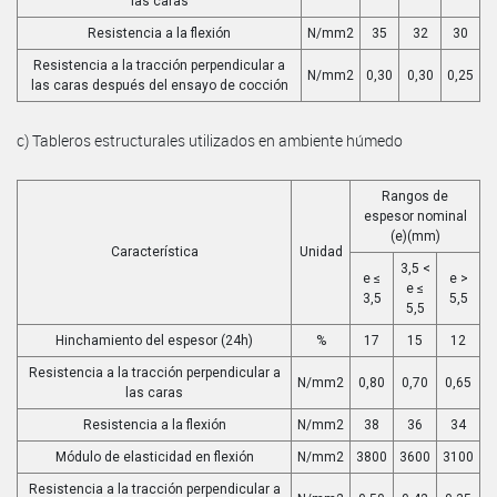
las caras
Resistencia a la flexión
N/mm2
35
32
30
Resistencia a la tracción perpendicular a
N/mm2
0,30
0,30
0,25
las caras después del ensayo de cocción
c) Tableros estructurales utilizados en ambiente húmedo
Rangos de
espesor nominal
(e)(mm)
Característica
Unidad
3,5 <
e ≤
e >
e ≤
3,5
5,5
5,5
Hinchamiento del espesor (24h)
%
17
15
12
Resistencia a la tracción perpendicular a
N/mm2
0,80
0,70
0,65
las caras
Resistencia a la flexión
N/mm2
38
36
34
Módulo de elasticidad en flexión
N/mm2
3800
3600
3100
Resistencia a la tracción perpendicular a