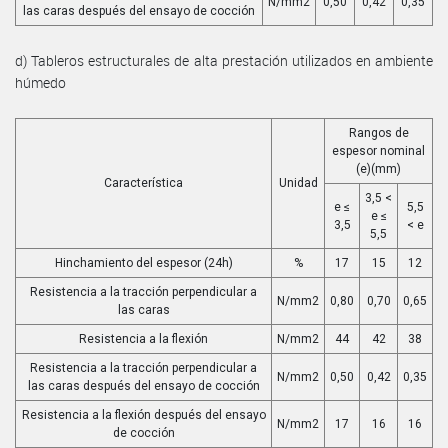
N/mm2
0,50
0,42
0,35
las caras después del ensayo de cocción
d) Tableros estructurales de alta prestación utilizados en ambiente
húmedo
Rangos de
espesor nominal
(e)(mm)
Característica
Unidad
3,5 <
e ≤
5,5
e ≤
3,5
< e
5,5
Hinchamiento del espesor (24h)
%
17
15
12
Resistencia a la tracción perpendicular a
N/mm2
0,80
0,70
0,65
las caras
Resistencia a la flexión
N/mm2
44
42
38
Resistencia a la tracción perpendicular a
N/mm2
0,50
0,42
0,35
las caras después del ensayo de cocción
Resistencia a la flexión después del ensayo
N/mm2
17
16
16
de cocción