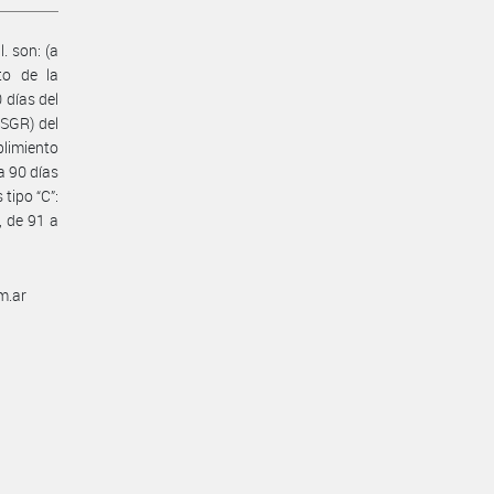
. son: (a
to de la
 días del
 SGR) del
plimiento
a 90 días
tipo “C”:
, de 91 a
m.ar