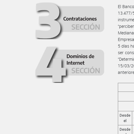
El Banco
13.477/
instrume
“percibe
Mediana
Empresa”
5 días h
ser cons
“Determ
15/03/2
anterior
Desde
el
Desde