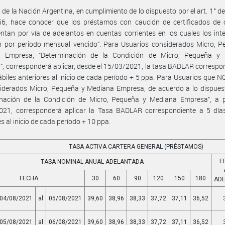
 de la Nación Argentina, en cumplimiento de lo dispuesto por el art. 1° de
56, hace conocer que los préstamos con caución de certificados de 
ntan por vía de adelantos en cuentas corrientes en los cuales los int
n por periodo mensual vencido”. Para Usuarios considerados Micro, P
 Empresa, “Determinación de la Condición de Micro, Pequeña y
, corresponderá aplicar, desde el 15/03/2021, la tasa BADLAR correspo
ábiles anteriores al inicio de cada período + 5 ppa. Para Usuarios que 
iderados Micro, Pequeña y Mediana Empresa, de acuerdo a lo dispuest
inación de la Condición de Micro, Pequeña y Mediana Empresa”, a pa
021, corresponderá aplicar la Tasa BADLAR correspondiente a 5 días
es al inicio de cada período + 10 ppa.
TASA ACTIVA CARTERA GENERAL (PRÉSTAMOS)
E
TASA NOMINAL ANUAL ADELANTADA
FECHA
30
60
90
120
150
180
AD
04/08/2021
al
05/08/2021
39,60
38,96
38,33
37,72
37,11
36,52
05/08/2021
al
06/08/2021
39,60
38,96
38,33
37,72
37,11
36,52