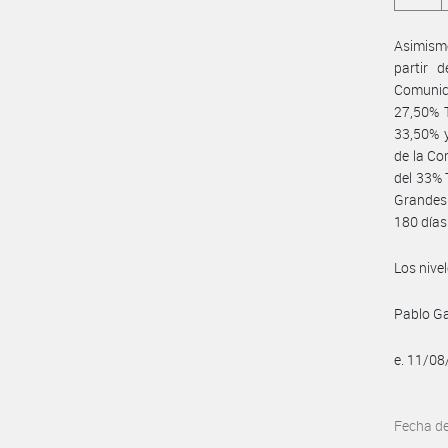
Asimismo
partir 
Comunica
27,50% T
33,50% y
de la Co
del 33% 
Grandes 
180 días
Los nive
Pablo Ga
e. 11/0
Fecha d