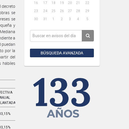
16
17
18
19
20
21
22
l decreto
23
24
25
26
27
28
29
obras se
ereses se
30
31
1
2
3
4
5
equeña y
 Mediana
ndiente a
NO puedan
o por la
BÚSQUEDA AVANZADA
rtir del
 hábiles
FECTIVA
EFECTIVA
ANUAL
MENSUAL
ELANTADA
ADELANTADA
33,15%
3,255%
33,15%
3,255%