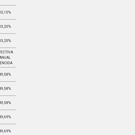
33,15%
3,255%
33,20%
3,261%
33,20%
3,261%
FECTIVA
EFECTIVA
ANUAL
MENSUAL
ENCIDA
VENCIDA
49,58%
3,365%
49,58%
3,365%
49,58%
3,365%
49,69%
3,371%
49,69%
3,371%