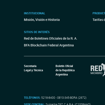
INSTITUCIONAL
PRODUCT
Misión, Visión e Historia
Tarifas 
SITIOS DE INTERÉS
Red de Boletines Oficiales de la R. A.
BFA Blockchain Federal Argentina
Secretaría
Boletín Oficial
Legal y Técnica
de la República
Argentina
TELÉFONOS:
5218-8400 - 0810-345-BORA (2672)
SEDE CENTRAL:
Suipacha 767, C.A.B.A. (C1008AAO)