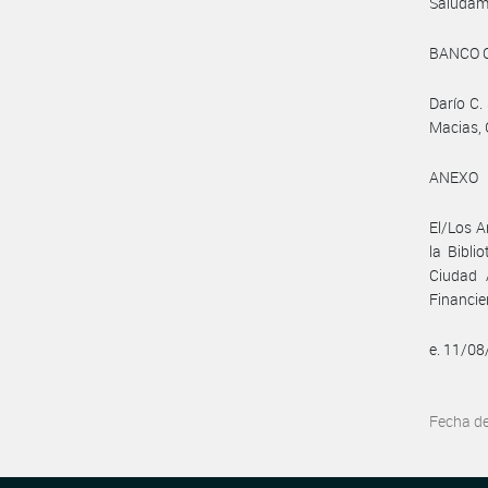
Saludam
BANCO 
Darío C.
Macias, 
ANEXO
El/Los A
la Bibli
Ciudad 
Financi
e. 11/0
Fecha d