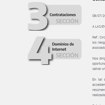
08/07/2
A LAS E
Ref.: Ci
los ries
asociado
Nos diri
oportuna
salvar u
En tal 
accedie
resúmene
realizad