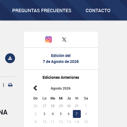
PREGUNTAS FRECUENTES
CONTACTO
Edición del
7 de Agosto de 2026
Ediciones Anteriores
|
Agosto 2026
Do
Lu
Ma
Mi
Ju
Vi
Sa
26
27
28
29
30
31
1
NA
2
3
4
5
6
7
8
9
10
11
12
13
14
15