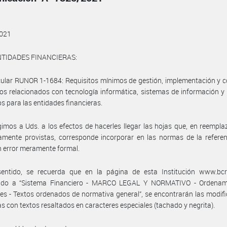
021
NTIDADES FINANCIERAS:
rcular RUNOR 1-1684: Requisitos mínimos de gestión, implementación y c
gos relacionados con tecnología informática, sistemas de información y
s para las entidades financieras.
gimos a Uds. a los efectos de hacerles llegar las hojas que, en reempla
mente provistas, corresponde incorporar en las normas de la referen
n error meramente formal.
sentido, se recuerda que en la página de esta Institución www.bcra
ndo a “Sistema Financiero - MARCO LEGAL Y NORMATIVO - Ordenam
s - Textos ordenados de normativa general”, se encontrarán las modif
as con textos resaltados en caracteres especiales (tachado y negrita).