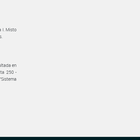
 I. Misto
s.
ultada en
sta 250 -
“Sistema