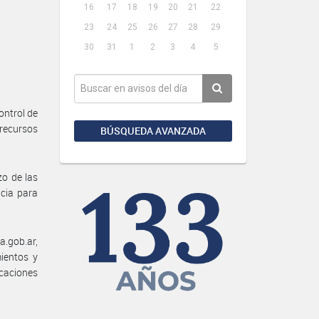
16
17
18
19
20
21
22
23
24
25
26
27
28
29
30
31
1
2
3
4
5
ontrol de
 recursos
BÚSQUEDA AVANZADA
zo de las
cia para
.gob.ar,
ientos y
icaciones