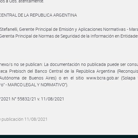
os a Uds. atentamente.
CENTRAL DE LA REPUBLICA ARGENTINA
 Stefanelli, Gerente Principal de Emisión y Aplicaciones Normativas - Mara
Gerenta Principal de Normas de Seguridad de la Información en Entidade
nexo/s no se publican: La documentación no publicada puede ser cons
oteca Prebisch del Banco Central de la República Argentina (Reconqui
Autónoma de Buenos Aires) o en el sitio www.bcra.gob.ar (Solapa 
ero” - MARCO LEGAL Y NORMATIVO”).
8/2021 N° 55832/21 v. 11/08/2021
e publicación 11/08/2021