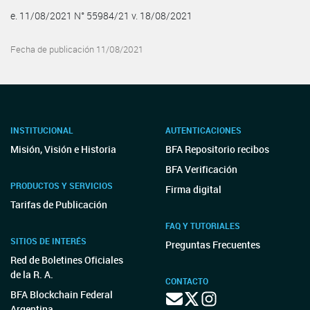
e. 11/08/2021 N° 55984/21 v. 18/08/2021
Fecha de publicación 11/08/2021
INSTITUCIONAL
AUTENTICACIONES
Misión, Visión e Historia
BFA Repositorio recibos
BFA Verificación
PRODUCTOS Y SERVICIOS
Firma digital
Tarifas de Publicación
FAQ Y TUTORIALES
SITIOS DE INTERÉS
Preguntas Frecuentes
Red de Boletines Oficiales
de la R. A.
CONTACTO
BFA Blockchain Federal
Argentina