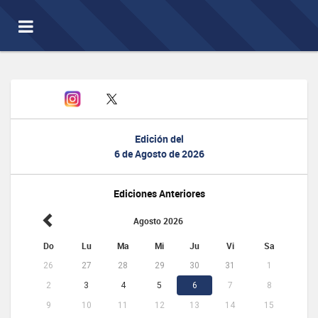
Toggle
navigation
Edición del
6 de Agosto de 2026
Ediciones Anteriores
Agosto 2026
Do
Lu
Ma
Mi
Ju
Vi
Sa
26
27
28
29
30
31
1
2
3
4
5
6
7
8
9
10
11
12
13
14
15