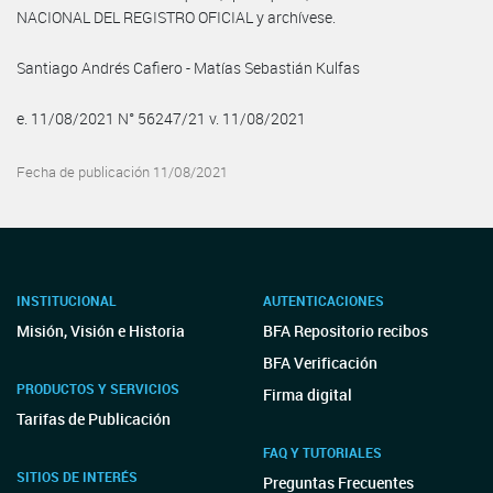
NACIONAL DEL REGISTRO OFICIAL y archívese.
Santiago Andrés Cafiero - Matías Sebastián Kulfas
e. 11/08/2021 N° 56247/21 v. 11/08/2021
Fecha de publicación 11/08/2021
INSTITUCIONAL
AUTENTICACIONES
Misión, Visión e Historia
BFA Repositorio recibos
BFA Verificación
PRODUCTOS Y SERVICIOS
Firma digital
Tarifas de Publicación
FAQ Y TUTORIALES
SITIOS DE INTERÉS
Preguntas Frecuentes