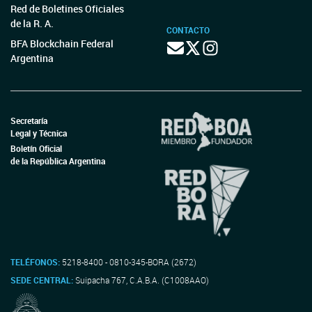
Red de Boletines Oficiales
de la R. A.
CONTACTO
BFA Blockchain Federal
Argentina
Secretaría
Legal y Técnica
Boletín Oficial
de la República Argentina
TELÉFONOS:
5218-8400 - 0810-345-BORA (2672)
SEDE CENTRAL:
Suipacha 767, C.A.B.A. (C1008AAO)