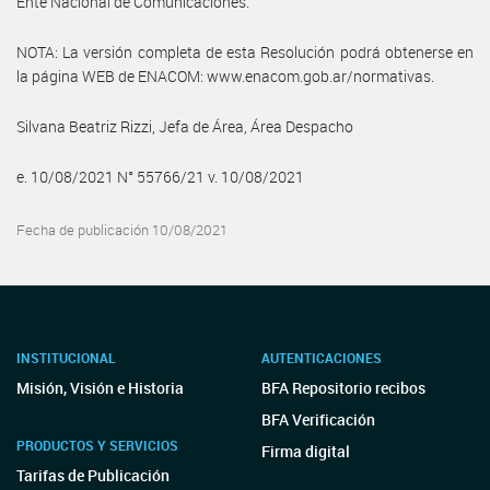
Ente Nacional de Comunicaciones.
NOTA: La versión completa de esta Resolución podrá obtenerse en
la página WEB de ENACOM: www.enacom.gob.ar/normativas.
Silvana Beatriz Rizzi, Jefa de Área, Área Despacho
e. 10/08/2021 N° 55766/21 v. 10/08/2021
Fecha de publicación 10/08/2021
INSTITUCIONAL
AUTENTICACIONES
Misión, Visión e Historia
BFA Repositorio recibos
BFA Verificación
PRODUCTOS Y SERVICIOS
Firma digital
Tarifas de Publicación