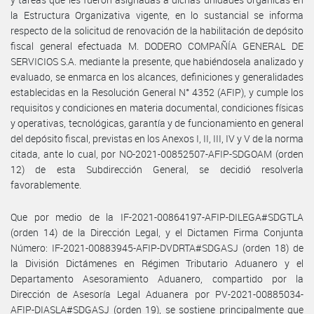
la Estructura Organizativa vigente, en lo sustancial se informa
respecto de la solicitud de renovación de la habilitación de depósito
fiscal general efectuada M. DODERO COMPAÑÍA GENERAL DE
SERVICIOS S.A. mediante la presente, que habiéndosela analizado y
evaluado, se enmarca en los alcances, definiciones y generalidades
establecidas en la Resolución General N° 4352 (AFIP), y cumple los
requisitos y condiciones en materia documental, condiciones físicas
y operativas, tecnológicas, garantía y de funcionamiento en general
del depósito fiscal, previstas en los Anexos I, II, III, IV y V de la norma
citada, ante lo cual, por NO-2021-00852507-AFIP-SDGOAM (orden
12) de esta Subdirección General, se decidió resolverla
favorablemente.
Que por medio de la IF-2021-00864197-AFIP-DILEGA#SDGTLA
(orden 14) de la Dirección Legal, y el Dictamen Firma Conjunta
Número: IF-2021-00883945-AFIP-DVDRTA#SDGASJ (orden 18) de
la División Dictámenes en Régimen Tributario Aduanero y el
Departamento Asesoramiento Aduanero, compartido por la
Dirección de Asesoría Legal Aduanera por PV-2021-00885034-
AFIP-DIASLA#SDGASJ (orden 19), se sostiene principalmente que