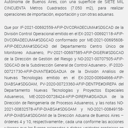
Autónoma de Buenos Aires, con una superficie de SIETE MIL
CINCUENTA Metros Cuadrados (7.050 m2), para realizar
operaciones de importación, exportación y con otras aduanas.
Que por IF-2021-00692559-AFIP-DVCORADECUMA#SDGCAD de la
División Control Operacional emitido en el EX-2021-00692118-AFIP-
DVCORADECUMA#SDGCAD conformado por ME-2021-00695608-
AFIP-DECUMA#SDGCAD del Departamento Centro Único de
Monitoreo Aduanero, PV-2021-00697585-AFIP-DIGERI#SDGCAD
de la Dirección de Gestión del Riesgo y NO-2021-00707505-AFIP-
SDGCAD de la Subdirección General de Control Aduanero-, IF-2020-
00721730-AFIP-DVANTE#DGADUA de la División Análisis de
Nuevas Tecnologías emitido en el EX-2020-00694666-AFIP-
DIABSA#SDGOAM, PV-2020-00723360-AFIP-DENTPE#DIREPA del
Departamento Nuevas Tecnologías y Proyectos Especiales
Aduaneros, ME-2020-00728424-AFIP-DIREPA#DGADUA de la
Dirección de Reingeniería de Procesos Aduaneros, y las notas NO-
2021-00832578-AFIP-DIABSA#SDGOAM y NO-2021-00849158-
AFIP-DIABSA#SDGOAM de la Dirección Aduana de Buenos Aires –
órdenes 4 y 10, respectivamente-, cada una conforme las acciones
y tareas que les fueron asignadas a dichas unidades orgánicas en