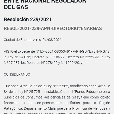
ENTE NACIONAL REGULADOR
DEL GAS
Resolución 239/2021
RESOL-2021-239-APN-DIRECTORIO#ENARGAS
Ciudad de Buenos Aires, 04/08/2021
VISTO el Expediente N° EX-2021-68060491- -APN-GDYE#ENARGAS,
la Ley N° 24.076; Decreto N° 1738/92; Decreto N° 2255/92, la Ley
Nº 27.637, los Decretos N° 278/20 y N° 1020/20; y
CONSIDERANDO
Que por el Artículo 75 de la Ley Nº 25.565, modificado por el Artículo
84 de la Ley N° 25.725, se estableció que el “Fondo Fiduciario para
Subsidios de Consumos Residenciales de Gas”, tiene como objeto
financiar: a) las compensaciones tarifarias para la Región
Patagónica, Departamento Malargüe de la Provincia de Mendoza y
de la Región conocida como “Puna”, que las distribuidoras o