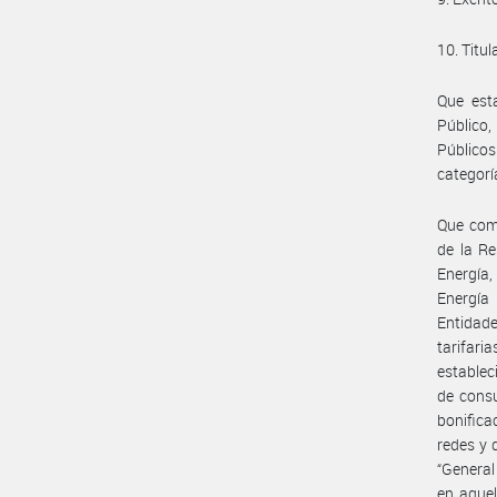
10. Titul
Que esta
Público,
Públicos
categoría
Que com
de la Re
Energía,
Energía 
Entidade
tarifar
establec
de consu
bonifica
redes y 
“General
en aquel