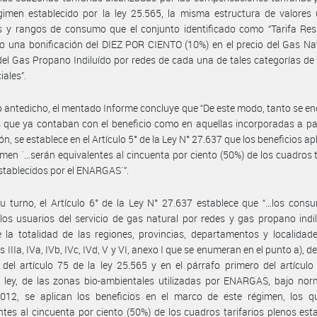
gimen establecido por la ley 25.565, la misma estructura de valores 
y rangos de consumo que el conjunto identificado como “Tarifa Resid
o una bonificación del DIEZ POR CIENTO (10%) en el precio del Gas Na
del Gas Propano Indiluído por redes de cada una de tales categorías de
iales”.
o antedicho, el mentado Informe concluye que “De este modo, tanto se e
 que ya contaban con el beneficio como en aquellas incorporadas a par
ón, se establece en el Artículo 5° de la Ley N° 27.637 que los beneficios ap
imen ´…serán equivalentes al cincuenta por ciento (50%) de los cuadros t
stablecidos por el ENARGAS´”.
u turno, el Artículo 6° de la Ley N° 27.637 establece que “…los con
 los usuarios del servicio de gas natural por redes y gas propano indi
 la totalidad de las regiones, provincias, departamentos y localidad
IIIa, IVa, IVb, IVc, IVd, V y VI, anexo I que se enumeran en el punto a), d
 del artículo 75 de la ley 25.565 y en el párrafo primero del artículo
e ley, de las zonas bio-ambientales utilizadas por ENARGAS, bajo no
012, se aplican los beneficios en el marco de este régimen, los q
ntes al cincuenta por ciento (50%) de los cuadros tarifarios plenos est