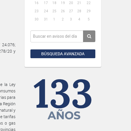
16
17
18
19
20
21
22
23
24
25
26
27
28
29
30
31
1
2
3
4
5
 24.076;
278/20 y
BÚSQUEDA AVANZADA
e la Ley
Consumos
rias para
la Región
natural y
e tarifas
fas o gas
ovincias