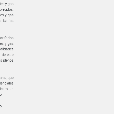
des y gas
blecidos.
des y gas
 tarifas
arifarios
des y gas
calidades
 de este
os plenos
ales, que
idenciales
licará un
o:
o.