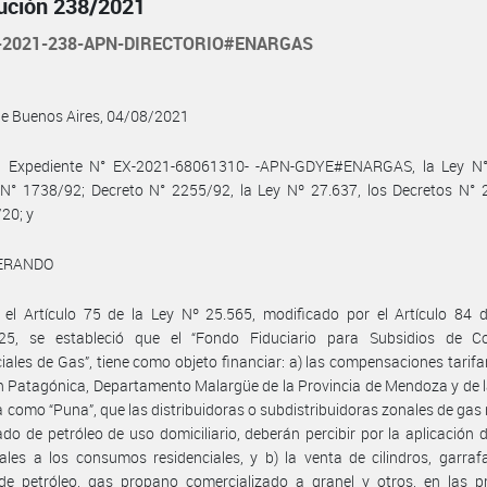
ución 238/2021
-2021-238-APN-DIRECTORIO#ENARGAS
de Buenos Aires, 04/08/2021
l Expediente N° EX-2021-68061310- -APN-GDYE#ENARGAS, la Ley N°
 N° 1738/92; Decreto N° 2255/92, la Ley Nº 27.637, los Decretos N° 
20; y
ERANDO
el Artículo 75 de la Ley Nº 25.565, modificado por el Artículo 84 d
25, se estableció que el “Fondo Fiduciario para Subsidios de 
iales de Gas”, tiene como objeto financiar: a) las compensaciones tarifa
n Patagónica, Departamento Malargüe de la Provincia de Mendoza y de 
 como “Puna”, que las distribuidoras o subdistribuidoras zonales de gas 
ado de petróleo de uso domiciliario, deberán percibir por la aplicación d
iales a los consumos residenciales, y b) la venta de cilindros, garra
de petróleo, gas propano comercializado a granel y otros, en las pr