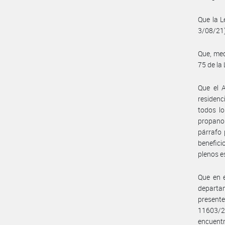
Que la L
3/08/21),
Que, med
75 de la
Que el A
residenc
todos lo
propano 
párrafo 
benefici
plenos e
Que en e
departam
present
11603/2
encuentre