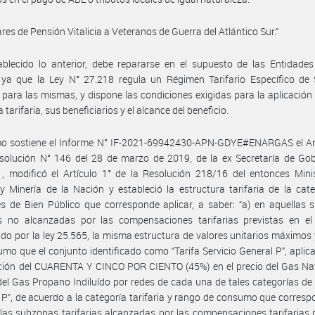
ares de Pensión Vitalicia a Veteranos de Guerra del Atlántico Sur.”
blecido lo anterior, debe repararse en el supuesto de las Entidades
 ya que la Ley N° 27.218 regula un Régimen Tarifario Específico de 
 para las mismas, y dispone las condiciones exigidas para la aplicación
 tarifaria, sus beneficiarios y el alcance del beneficio.
o sostiene el Informe N° IF-2021-69942430-APN-GDYE#ENARGAS el Art
solución N° 146 del 28 de marzo de 2019, de la ex Secretaría de Gob
 , modificó el Artículo 1° de la Resolución 218/16 del entonces Mini
y Minería de la Nación y estableció la estructura tarifaria de la cat
s de Bien Público que corresponde aplicar, a saber: “a) en aquellas
ias no alcanzadas por las compensaciones tarifarias previstas en el
ido por la ley 25.565, la misma estructura de valores unitarios máximos
mo que el conjunto identificado como “Tarifa Servicio General P”, apli
ción del CUARENTA Y CINCO POR CIENTO (45%) en el precio del Gas Nat
del Gas Propano Indiluído por redes de cada una de tales categorías de
 P”, de acuerdo a la categoría tarifaria y rango de consumo que corresp
las subzonas tarifarias alcanzadas por las compensaciones tarifarias 