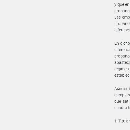
y que en
propano 
Las empr
propano
diferenc
En dicho
diferenc
propano 
abasteci
régimen 
establec
Asimismo
cumplan c
que sati
cuadro t
1. Titul