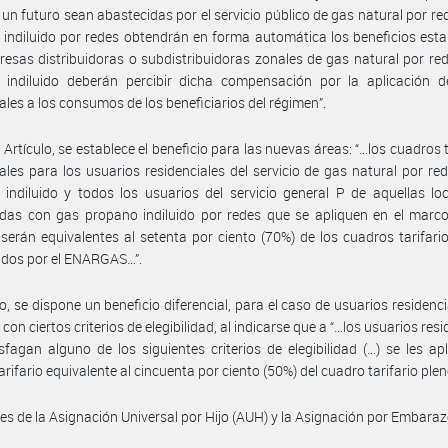
 un futuro sean abastecidas por el servicio público de gas natural por re
indiluido por redes obtendrán en forma automática los beneficios esta
esas distribuidoras o subdistribuidoras zonales de gas natural por re
 indiluido deberán percibir dicha compensación por la aplicación de
iales a los consumos de los beneficiarios del régimen”.
 Artículo, se establece el beneficio para las nuevas áreas: “…los cuadros t
iales para los usuarios residenciales del servicio de gas natural por re
indiluido y todos los usuarios del servicio general P de aquellas lo
das con gas propano indiluido por redes que se apliquen en el marco
serán equivalentes al setenta por ciento (70%) de los cuadros tarifari
idos por el ENARGAS…”.
, se dispone un beneficio diferencial, para el caso de usuarios residenci
on ciertos criterios de elegibilidad, al indicarse que a “…los usuarios res
sfagan alguno de los siguientes criterios de elegibilidad (…) se les ap
arifario equivalente al cincuenta por ciento (50%) del cuadro tarifario plen
ares de la Asignación Universal por Hijo (AUH) y la Asignación por Embaraz