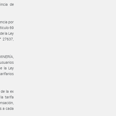
incia de
encia por
tículo 69
de la Ley
N° 27637,
MINERÍA,
usuarios
e la Ley
arifarios
 de la ex
a tarifa
nsación,
es a cada