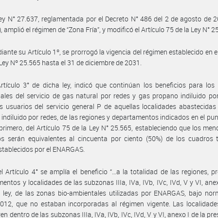
ey N° 27.637, reglamentada por el Decreto N° 486 del 2 de agosto de 2
 amplió el régimen de “Zona Fría”, y modificó el Artículo 75 de la Ley N° 2
iante su Artículo 1º, se prorrogó la vigencia del régimen establecido en el
 Ley Nº 25.565 hasta el 31 de diciembre de 2031.
rtículo 3° de dicha ley, indicó que continúan los beneficios para los
iales del servicio de gas natural por redes y gas propano indiluido po
s usuarios del servicio general P de aquellas localidades abastecida
indiluido por redes, de las regiones y departamentos indicados en el punt
primero, del Artículo 75 de la Ley N° 25.565, estableciendo que los me
os serán equivalentes al cincuenta por ciento (50%) de los cuadros t
stablecidos por el ENARGAS.
l Artículo 4° se amplía el beneficio “…a la totalidad de las regiones, pr
entos y localidades de las subzonas IIIa, IVa, IVb, IVc, IVd, V y VI, anex
e ley, de las zonas bio-ambientales utilizadas por ENARGAS, bajo no
012, que no estaban incorporadas al régimen vigente. Las localidade
n dentro de las subzonas IIIa, IVa, IVb, IVc, IVd, V y VI, anexo I de la pre