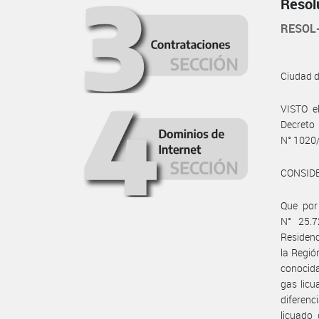
Resol
RESOL
Ciudad 
VISTO e
Decreto
N° 1020/
CONSID
Que por 
N° 25.7
Residenc
la Regió
conocida
gas licu
diferenc
licuado 