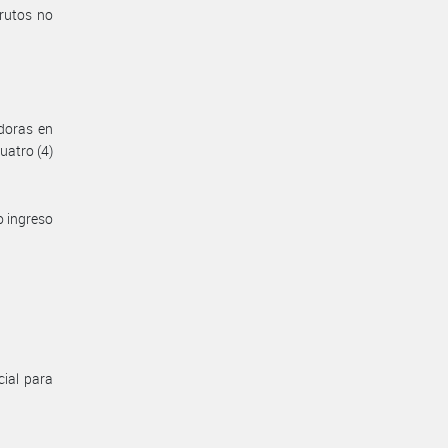
brutos no
adoras en
uatro (4)
o ingreso
ial para