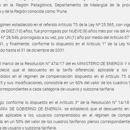
s en la Región Patagónica, Departamento de Malargüe de la prov
y de la Región conocida como “Puna.
égimen establecido en el referido Artículo 75 de la Ley Nº 25.565, con vig
 de DIEZ (10) años, fue prorrogado por NUEVE (9) años más por vía del Ar
y N° 26.546, prorrogado a su vez, por UN (1) año por medio del Artículo 67 
1, y finalmente, conforme lo dispuesto en el Artículo 1° de la Ley 
do hasta el 31 de diciembre de 2031.
el marco de la Resolución N° 474/17 del ex MINISTERIO DE ENERGÍA Y 
bleció que el descuento en la tarifa diferencial, aplicable a los 
didos en el régimen de compensación dispuesto en el Artículo 75 d
5 y sus modificaciones, consistiría en un 60% del valor de los cuadros t
orrespondientes a cada categoría de usuario y subzona tarifaria.
go, conforme lo dispuesto en el Artículo 3° de la Resolución N° 14/18
RÍA DE GOBIERNO DE ENERGÍA, se estableció que el descuento en l
cial aplicable a los usuarios comprendidos en el régimen de compe
ría en un 50% del valor de los cuadros tarifarios plenos correspondient
a de usuario y subzona tarifaria.