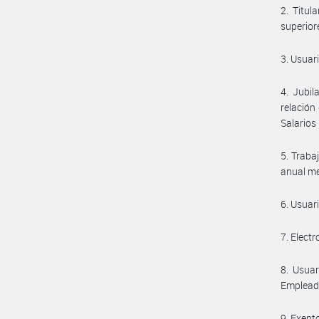
2. Titul
superiore
3. Usuar
4. Jubil
relación
Salarios
5. Traba
anual me
6. Usuar
7. Electr
8. Usuar
Empleado
9. Exent