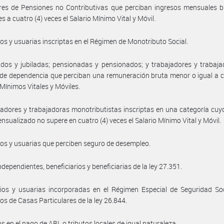
ares de Pensiones no Contributivas que perciban ingresos mensuales 
s a cuatro (4) veces el Salario Mínimo Vital y Móvil.
ios y usuarias inscriptas en el Régimen de Monotributo Social.
ados y jubiladas; pensionadas y pensionados; y trabajadores y trabaj
 de dependencia que perciban una remuneración bruta menor o igual a c
 Mínimos Vitales y Móviles.
jadores y trabajadoras monotributistas inscriptas en una categoría cuy
nsualizado no supere en cuatro (4) veces el Salario Mínimo Vital y Móvil.
ios y usuarias que perciben seguro de desempleo.
odependientes, beneficiarios y beneficiarias de la ley 27.351.
ios y usuarias incorporadas en el Régimen Especial de Seguridad Soc
s de Casas Particulares de la ley 26.844.
os en el pago de ABL o tributos locales de igual naturaleza.