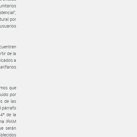
unitarios
encial”,
tural por
 usuarios
ncuentren
tir de la
licados a
arifarios
sumos que
luido por
es de las
el párrafo
 4º de la
rma IRAM
ue serán
ablecidos