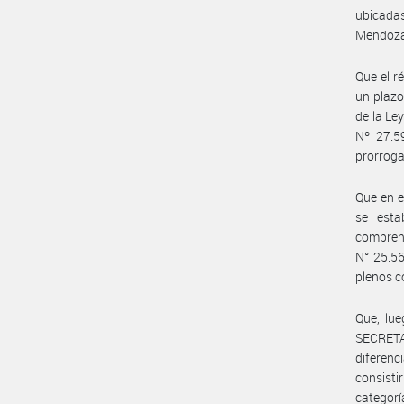
ubicada
Mendoza 
Que el r
un plazo
de la Le
Nº 27.59
prorroga
Que en 
se esta
compren
N° 25.56
plenos c
Que, lue
SECRETA
diferen
consisti
categorí