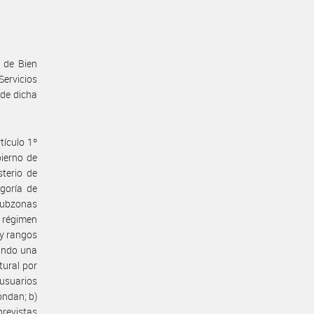
 de Bien
Servicios
 de dicha
ículo 1º
ierno de
sterio de
egoría de
 subzonas
 régimen
 y rangos
cando una
ural por
 usuarios
ondan; b)
previstas