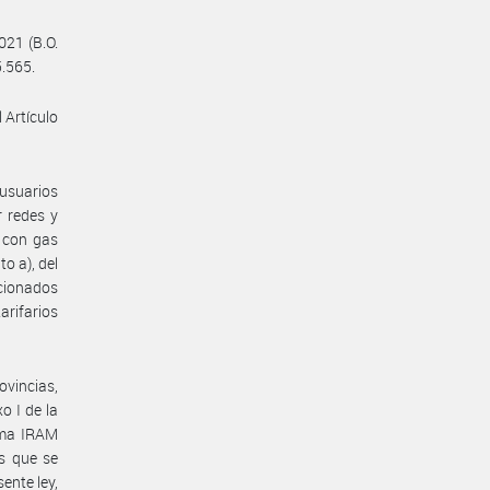
021 (B.O.
5.565.
 Artículo
 usuarios
r redes y
s con gas
o a), del
ncionados
arifarios
ovincias,
o I de la
rma IRAM
s que se
sente ley,