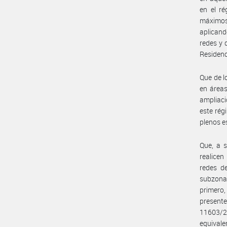
en el ré
máximos 
aplicand
redes y 
Residenc
Que de l
en áreas
ampliaci
este rég
plenos e
Que, a s
realicen
redes de
subzonas 
primero,
present
11603/2
equivale