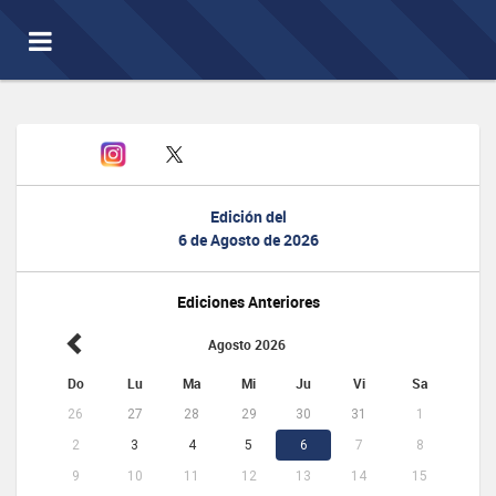
Toggle
navigation
Edición del
6 de Agosto de 2026
Ediciones Anteriores
Agosto 2026
Do
Lu
Ma
Mi
Ju
Vi
Sa
26
27
28
29
30
31
1
2
3
4
5
6
7
8
9
10
11
12
13
14
15