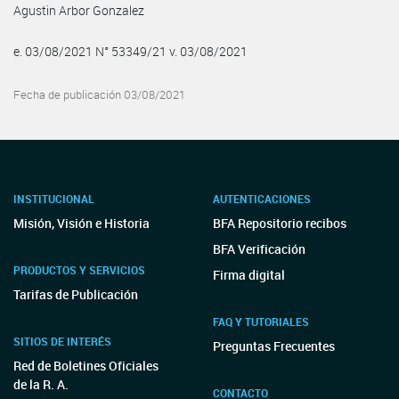
Agustin Arbor Gonzalez
e. 03/08/2021 N° 53349/21 v. 03/08/2021
Fecha de publicación 03/08/2021
INSTITUCIONAL
AUTENTICACIONES
Misión, Visión e Historia
BFA Repositorio recibos
BFA Verificación
PRODUCTOS Y SERVICIOS
Firma digital
Tarifas de Publicación
FAQ Y TUTORIALES
SITIOS DE INTERÉS
Preguntas Frecuentes
Red de Boletines Oficiales
de la R. A.
CONTACTO