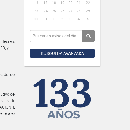
16
17
18
19
20
21
22
23
24
25
26
27
28
29
30
31
1
2
3
4
5
 Decreto
20, y
BÚSQUEDA AVANZADA
zado del
utivo del
ralizado
LACIÓN E
Generales