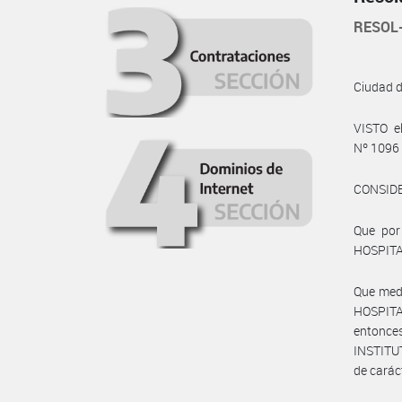
RESOL
Ciudad 
VISTO e
Nº 1096 
CONSID
Que por
HOSPITA
Que medi
HOSPITA
entonce
INSTITUT
de carác