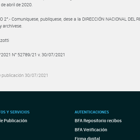
 de abril de 2020.
O 2°.- Comuníquese, publíquese, dese a la DIRECCIÓN NACIONAL DEL 
y archívese.
zotti
7/2021 N° 52789/21 v. 30/07/2021
e publicación 30/07/2021
OS Y SERVICIOS
AUTENTICACIONES
de Publicación
BFA Repositorio recibos
BFA Verificación
Firma digital