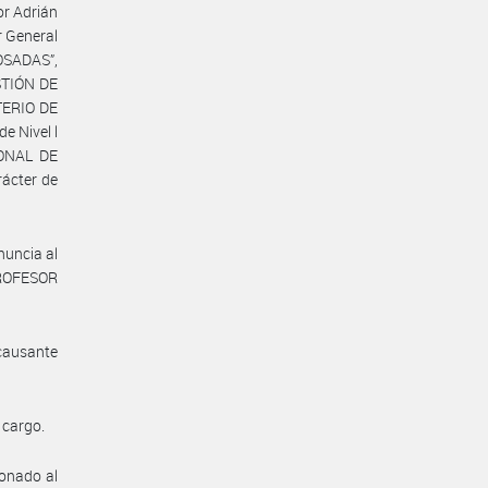
or Adrián
r General
SADAS”,
STIÓN DE
TERIO DE
e Nivel l
IONAL DE
ácter de
nuncia al
PROFESOR
 causante
 cargo.
ionado al