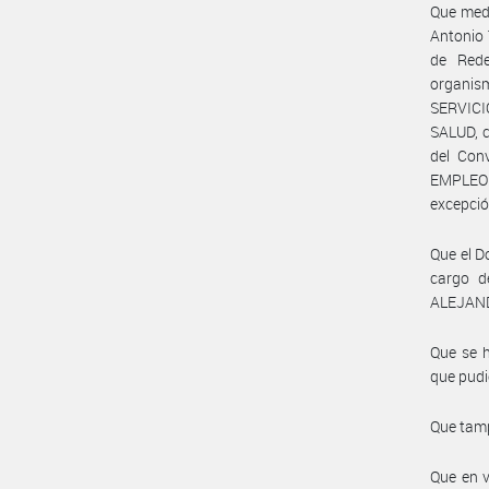
Que medi
Antonio 
de Red
organis
SERVICI
SALUD, c
del Con
EMPLEO 
excepció
Que el D
cargo d
ALEJAN
Que se h
que pudi
Que tamp
Que en v