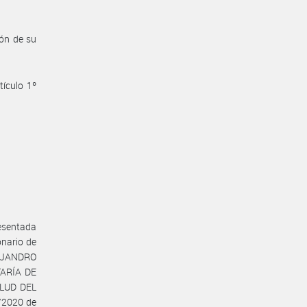
ón de su
tículo 1º
resentada
onario de
LEJANDRO
TARÍA DE
ALUD DEL
/2020 de