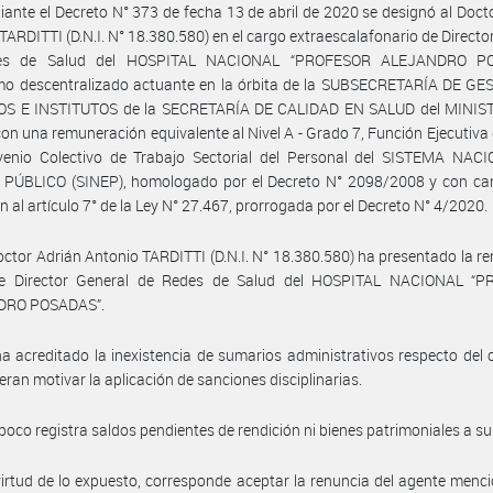
ante el Decreto N° 373 de fecha 13 de abril de 2020 se designó al Doct
TARDITTI (D.N.I. N° 18.380.580) en el cargo extraescalafonario de Directo
es de Salud del HOSPITAL NACIONAL “PROFESOR ALEJANDRO PO
mo descentralizado actuante en la órbita de la SUBSECRETARÍA DE GE
OS E INSTITUTOS de la SECRETARÍA DE CALIDAD EN SALUD del MINIS
on una remuneración equivalente al Nivel A - Grado 7, Función Ejecutiva d
venio Colectivo de Trabajo Sectorial del Personal del SISTEMA NAC
PÚBLICO (SINEP), homologado por el Decreto N° 2098/2008 y con car
n al artículo 7° de la Ley N° 27.467, prorrogada por el Decreto N° 4/2020.
octor Adrián Antonio TARDITTI (D.N.I. N° 18.380.580) ha presentado la re
e Director General de Redes de Salud del HOSPITAL NACIONAL “
DRO POSADAS”.
a acreditado la inexistencia de sumarios administrativos respecto del
eran motivar la aplicación de sanciones disciplinarias.
oco registra saldos pendientes de rendición ni bienes patrimoniales a su
irtud de lo expuesto, corresponde aceptar la renuncia del agente menc