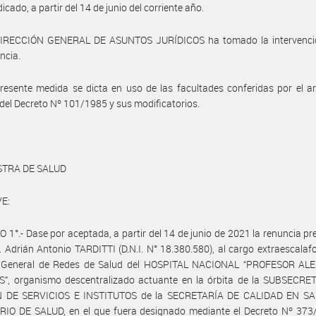
icado, a partir del 14 de junio del corriente año.
DIRECCIÓN GENERAL DE ASUNTOS JURÍDICOS ha tomado la intervenci
ncia.
resente medida se dicta en uso de las facultades conferidas por el ar
) del Decreto Nº 101/1985 y sus modificatorios.
STRA DE SALUD
E:
 1°.- Dase por aceptada, a partir del 14 de junio de 2021 la renuncia p
r. Adrián Antonio TARDITTI (D.N.I. N° 18.380.580), al cargo extraescalaf
r General de Redes de Salud del HOSPITAL NACIONAL “PROFESOR A
”, organismo descentralizado actuante en la órbita de la SUBSECRE
 DE SERVICIOS E INSTITUTOS de la SECRETARÍA DE CALIDAD EN S
RIO DE SALUD, en el que fuera designado mediante el Decreto Nº 373