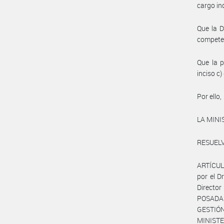
cargo ind
Que la 
compete
Que la p
inciso c
Por ello,
LA MINI
RESUELV
ARTÍCULO
por el D
Directo
POSADAS
GESTIÓN
MINISTE