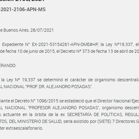
-2021-2106-APN-MS
de Buenos Aires, 28/07/2021
l Expediente N° EX-2021-53154261-APN-DME#HP, la Ley Nº19.337, el
de fecha 10 de junio de 2015, el Decreto Nº 373 de fecha 13 de abril de 20
ERANDO:
 la Ley Nº 19.337 se determinó el carácter de organismo descentrali
L NACIONAL “PROF. DR. ALEJANDRO POSADAS”.
ante el Decreto N° 1096/2015 se estableció que el Director Nacional Ejec
L NACIONAL “PROFESOR ALEJANDRO POSADAS”, organismo descent
s actuante en la órbita de la ex SECRETARÍA DE POLÍTICAS, REGU
OS, DEL MINISTERIO DE SALUD, sería asistido por (SIETE) 7 Directores 
ter extraescalafonario.