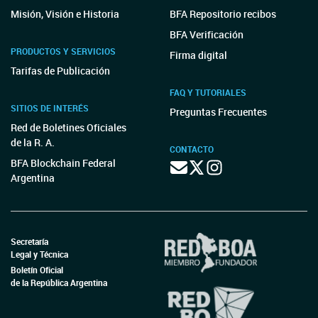
Misión, Visión e Historia
BFA Repositorio recibos
BFA Verificación
PRODUCTOS Y SERVICIOS
Firma digital
Tarifas de Publicación
FAQ Y TUTORIALES
SITIOS DE INTERÉS
Preguntas Frecuentes
Red de Boletines Oficiales
de la R. A.
CONTACTO
BFA Blockchain Federal
Argentina
Secretaría
Legal y Técnica
Boletín Oficial
de la República Argentina