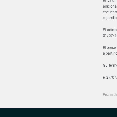
El valo
adiciona
encuent
cigarrill
El adici
01/07/20
El prese
a partir 
Guillerm
e. 27/0
Fecha d