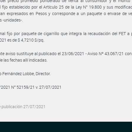
r del precio promedio ponderado de venta al consumidor y el monto t
l fijo establecido por el Artículo 25 de la Ley N° 19.800 y sus modifica
ran expresados en Pesos y corresponde a un paquete o envase de vei
os -unidades-.
onal fijo por paquete de cigarrillo que integra la recaudación del FET a p
21 es de $ 4,7210 $/pq.
nte aviso sustituye al publicado el 23/06/2021 - Aviso Nº 43.067/21 con
de las fechas allí indicadas.
o Fernández Lobbe, Director.
7/2021 N° 52159/21 v. 27/07/2021
e publicación 27/07/2021