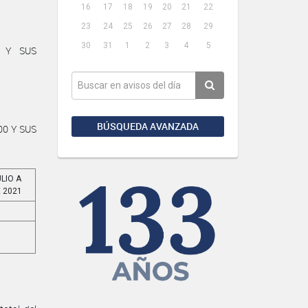
16
17
18
19
20
21
22
23
24
25
26
27
28
29
30
31
1
2
3
4
5
0 Y SUS
BÚSQUEDA AVANZADA
00 Y SUS
LIO A
 2021
7
8