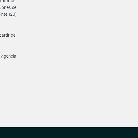
otal del
ciones se
nte (20)
artir del
 vigencia