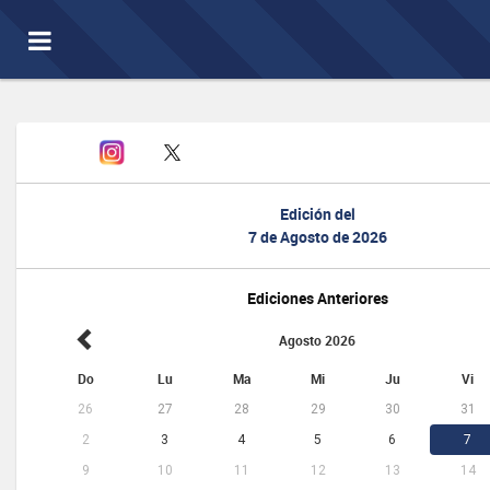
Toggle
navigation
Edición del
7 de Agosto de 2026
Ediciones Anteriores
Agosto 2026
Do
Lu
Ma
Mi
Ju
Vi
26
27
28
29
30
31
2
3
4
5
6
7
9
10
11
12
13
14