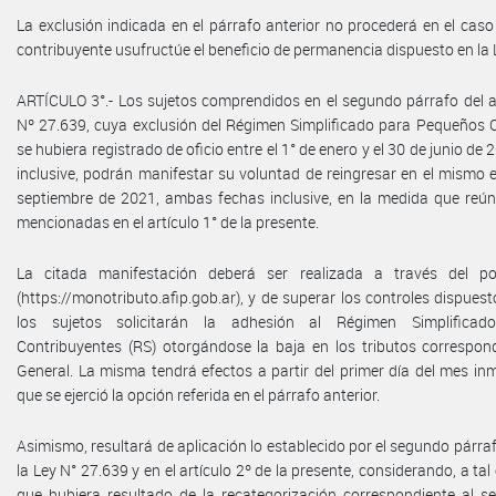
La exclusión indicada en el párrafo anterior no procederá en el cas
contribuyente usufructúe el beneficio de permanencia dispuesto en la 
ARTÍCULO 3°.- Los sujetos comprendidos en el segundo párrafo del ar
Nº 27.639, cuya exclusión del Régimen Simplificado para Pequeños C
se hubiera registrado de oficio entre el 1° de enero y el 30 de junio d
inclusive, podrán manifestar su voluntad de reingresar en el mismo en
septiembre de 2021, ambas fechas inclusive, en la medida que reún
mencionadas en el artículo 1° de la presente.
La citada manifestación deberá ser realizada a través del por
(https://monotributo.afip.gob.ar), y de superar los controles dispuesto
los sujetos solicitarán la adhesión al Régimen Simplifica
Contribuyentes (RS) otorgándose la baja en los tributos correspon
General. La misma tendrá efectos a partir del primer día del mes inm
que se ejerció la opción referida en el párrafo anterior.
Asimismo, resultará de aplicación lo establecido por el segundo párraf
la Ley N° 27.639 y en el artículo 2º de la presente, considerando, a tal 
que hubiera resultado de la recategorización correspondiente al se