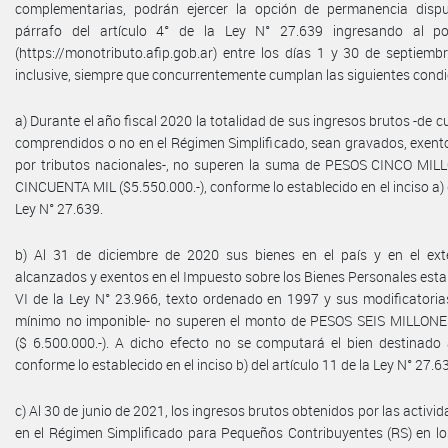
complementarias, podrán ejercer la opción de permanencia dispu
párrafo del artículo 4° de la Ley N° 27.639 ingresando al por
(https://monotributo.afip.gob.ar) entre los días 1 y 30 de septiem
inclusive, siempre que concurrentemente cumplan las siguientes condi
a) Durante el año fiscal 2020 la totalidad de sus ingresos brutos -de c
comprendidos o no en el Régimen Simplificado, sean gravados, exent
por tributos nacionales-, no superen la suma de PESOS CINCO MI
CINCUENTA MIL ($5.550.000.-), conforme lo establecido en el inciso a) d
Ley N° 27.639.
b) Al 31 de diciembre de 2020 sus bienes en el país y en el ext
alcanzados y exentos en el Impuesto sobre los Bienes Personales estab
VI de la Ley N° 23.966, texto ordenado en 1997 y sus modificatorias
mínimo no imponible- no superen el monto de PESOS SEIS MILLON
($ 6.500.000.-). A dicho efecto no se computará el bien destinado 
conforme lo establecido en el inciso b) del artículo 11 de la Ley N° 27.6
c) Al 30 de junio de 2021, los ingresos brutos obtenidos por las acti
en el Régimen Simplificado para Pequeños Contribuyentes (RS) en l