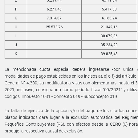
E
5.239,44
4.711,54
F
6.271,46
5.417,38
G
7.314,87
6.168,24
H
25.578,76
21.342,16
I
30.679,36
J
35.234,20
K
39.825,48
La mencionada cuota especial deberá ingresarse -por única 
modalidades de pago establecidas en los incisos a), e) o f) del artículo
General N° 4.309, su modificatoria y sus complementarias, hasta el 
2021, inclusive, consignando como período fiscal “09/2021” y utiliz
códigos: Impuesto 1031 - Concepto 019 - Subconcepto 019.
La falta de ejercicio de la opción y/o del pago de los citados conc
plazos indicados dará lugar a la exclusión automática del Régimen
Pequeños Contribuyentes (RS), con efectos desde la CERO (0) hora
produjo la respectiva causal de exclusión.