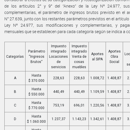
de los artículos 2° y 9° del “Anexo” de la Ley Nº 24.977, sus
complementarias, el parámetro de ingresos brutos previsto en el ar
N° 27.639, junto con los restantes parámetros previstos en el artículo 
Ley Nº 24.977, sus modificaciones y complementarias, y pagar
mensuales que se establecen para cada categoría según se indica a c
Impuesto
Impuesto
Parámetro
integrado
integrado
Aportes
Aportes
Lo
Categorías
“Ingresos
Locaciones
Venta de
Obra
al SIPA
Brutos”
de
cosas
Social
se
servicios
muebles
Hasta
A
228,63
228,63
1.008,72
1.408,87
2
$ 370.000
Hasta
B
440,49
440,49
1.109,59
1.408,87
2
$ 550.000
Hasta
C
753,19
696,01
1.220,56
1.408,87
3
$ 770.000
Hasta
D
1.237,37
1.143,23
1.342,61
1.408,87
3
$ 1.060.000