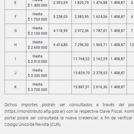
Hasta
E
2.353,69
1.825,79
1.476,88
1.408,87
5
$ 1.400.000
Hasta
F
3.238,03
2.383,95
1.624,56
1.408,87
6
$ 1.750.000
Hasta
G
4.118,99
2.972,36
1.787,01
1.408,87
7
$ 2.100.000
Hasta
H
9.414,80
7.296,50
1.965,71
1.408,87
12
$ 2.600.000
Hasta
I
11.768,52
2.162,29
1.408,87
$ 2.910.000
Hasta
J
13.829,70
2.378,53
1.408,87
$ 3.335.000
Hasta
K
15.887,51
2.616,36
1.408,87
$ 3.700.000
Dichos importes podrán ser consultados a través del port
(https://monotributo.afip.gob.ar) con la respectiva Clave Fiscal. Asim
portal podrá ser consultada la nueva credencial, a fin de verificar
Código Único de Revista (CUR).