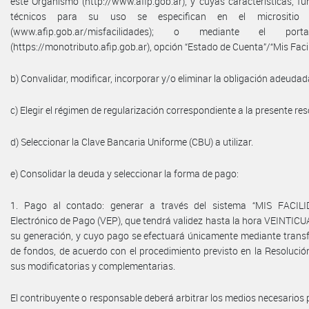
este Organismo (http://www.afip.gob.ar), y cuyas características, f
técnicos para su uso se especifican en el micrositio “M
(www.afip.gob.ar/misfacilidades); o mediante el porta
(https://monotributo.afip.gob.ar), opción “Estado de Cuenta”/“Mis Faci
b) Convalidar, modificar, incorporar y/o eliminar la obligación adeudada
c) Elegir el régimen de regularización correspondiente a la presente res
d) Seleccionar la Clave Bancaria Uniforme (CBU) a utilizar.
e) Consolidar la deuda y seleccionar la forma de pago:
1. Pago al contado: generar a través del sistema “MIS FACILI
Electrónico de Pago (VEP), que tendrá validez hasta la hora VEINTICUA
su generación, y cuyo pago se efectuará únicamente mediante transf
de fondos, de acuerdo con el procedimiento previsto en la Resolució
sus modificatorias y complementarias.
El contribuyente o responsable deberá arbitrar los medios necesarios 