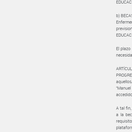
EDUCACI
b) BECA
Enfermer
previsio
EDUCAC
El plazo
necesida
ARTÍCUL
PROGRESA
aquello
“Manuel 
accedido
A tal fi
a la be
requisit
platafo