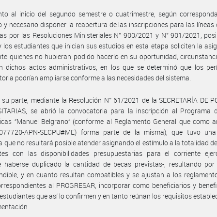
to al inicio del segundo semestre o cuatrimestre, según corresponda
 y necesario disponer la reapertura de las inscripciones para las líneas
s por las Resoluciones Ministeriales N° 900/2021 y N° 901/2021, posi
y los estudiantes que inician sus estudios en esta etapa soliciten la asi
te quienes no hubieran podido hacerlo en su oportunidad, circunstanc
n dichos actos administrativos, en los que se determinó que los per
oria podrían ampliarse conforme a las necesidades del sistema.
r su parte, mediante la Resolución N° 61/2021 de la SECRETARÍA DE P
ITARIAS, se abrió la convocatoria para la inscripción al Programa 
gicas “Manuel Belgrano” (conforme al Reglamento General que como an
077720-APN-SECPU#ME) forma parte de la misma), que tuvo un
que no resultará posible atender asignando el estímulo a la totalidad de 
ntes con las disponibilidades presupuestarias para el corriente ejer
 haberse duplicado la cantidad de becas previstas-, resultando por 
ndible, y en cuanto resultan compatibles y se ajustan a los reglament
orrespondientes al PROGRESAR, incorporar como beneficiarios y benefi
s estudiantes que así lo confirmen y en tanto reúnan los requisitos estable
mentación.