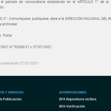
 el período de convocatoria establecido en el ARTÍCULO 1° de la 
ón.
O 3°.- Comuníquese, publíquese, dese a la DIRECCIÓN NACIONAL DEL 
y archívese.
A. Trotta
7/2021 N° 52028/21 v. 27/07/2021
e publicación 27/07/2021
OS Y SERVICIOS
AUTENTICACIONES
de Publicación
BFA Repositorio recibos
BFA Verificación