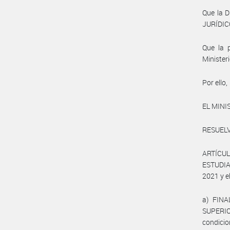
Que la 
JURÍDICO
Que la 
Minister
Por ello,
EL MINI
RESUELV
ARTÍCUL
ESTUDIAN
2021 y e
a) FIN
SUPERIO
condici