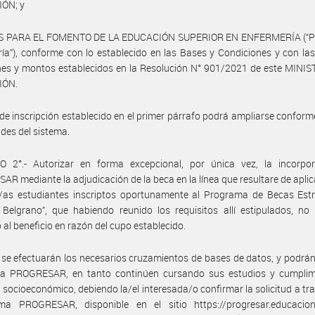
ÓN; y
S PARA EL FOMENTO DE LA EDUCACIÓN SUPERIOR EN ENFERMERÍA (“P
ía”), conforme con lo establecido en las Bases y Condiciones y con l
nes y montos establecidos en la Resolución N° 901/2021 de este MINI
IÓN.
 de inscripción establecido en el primer párrafo podrá ampliarse conform
des del sistema.
O 2°.- Autorizar en forma excepcional, por única vez, la incorpor
R mediante la adjudicación de la beca en la línea que resultare de aplic
s/as estudiantes inscriptos oportunamente al Programa de Becas Estr
Belgrano”, que habiendo reunido los requisitos allí estipulados, no
 al beneficio en razón del cupo establecido.
n, se efectuarán los necesarios cruzamientos de bases de datos, y podrá
ca PROGRESAR, en tanto continúen cursando sus estudios y cumplim
o socioeconómico, debiendo la/el interesada/o confirmar la solicitud a tra
rma PROGRESAR, disponible en el sitio https://progresar.educacion.