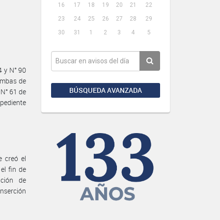
16
17
18
19
20
21
22
23
24
25
26
27
28
29
30
31
1
2
3
4
5
4 y N° 90
 ambas de
BÚSQUEDA AVANZADA
 N° 61 de
xpediente
 creó el
l fin de
ación de
inserción