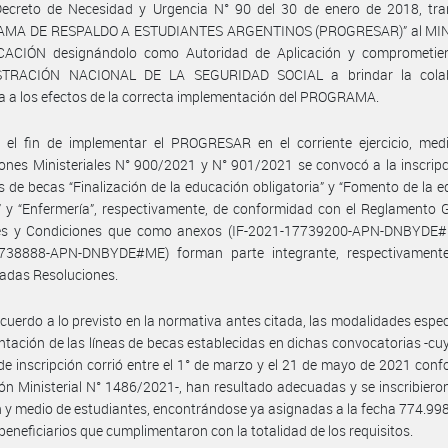
ecreto de Necesidad y Urgencia N° 90 del 30 de enero de 2018, trans
MA DE RESPALDO A ESTUDIANTES ARGENTINOS (PROGRESAR)” al MI
ACIÓN designándolo como Autoridad de Aplicación y comprometie
STRACIÓN NACIONAL DE LA SEGURIDAD SOCIAL a brindar la colab
a a los efectos de la correcta implementación del PROGRAMA.
 el fin de implementar el PROGRESAR en el corriente ejercicio, medi
ones Ministeriales N° 900/2021 y N° 901/2021 se convocó a la inscrip
as de becas “Finalización de la educación obligatoria” y “Fomento de la 
” y “Enfermería”, respectivamente, de conformidad con el Reglamento 
es y Condiciones que como anexos (IF-2021-17739200-APN-DNBYDE#
738888-APN-DNBYDE#ME) forman parte integrante, respectivamente
adas Resoluciones.
cuerdo a lo previsto en la normativa antes citada, las modalidades espec
tación de las líneas de becas establecidas en dichas convocatorias -cu
de inscripción corrió entre el 1° de marzo y el 21 de mayo de 2021 conf
ón Ministerial N° 1486/2021-, han resultado adecuadas y se inscribier
n y medio de estudiantes, encontrándose ya asignadas a la fecha 774.99
s beneficiarios que cumplimentaron con la totalidad de los requisitos.