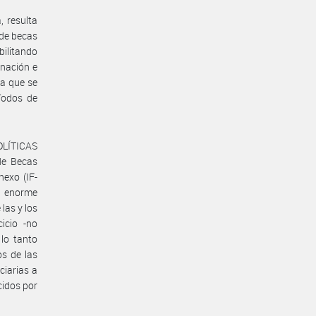
, resulta
 de becas
bilitando
gnación e
ia que se
íodos de
OLÍTICAS
de Becas
exo (IF-
a enorme
las y los
cicio -no
lo tanto
os de las
ciarias a
cidos por