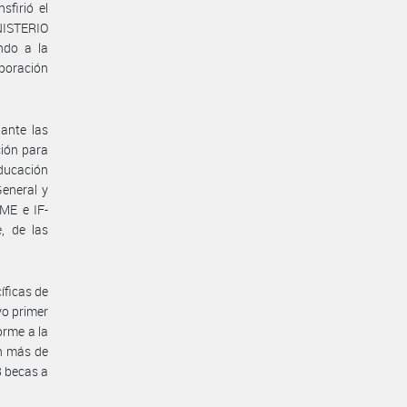
firió el
NISTERIO
ndo a la
oración
ante las
ción para
educación
General y
ME e IF-
, de las
íficas de
yo primer
orme a la
on más de
8 becas a