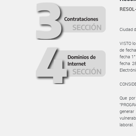
RESOL
Ciudad 
VISTO lo
de fecha
fecha 1°
fecha 28
Electró
CONSID
Que por
“PROGRA
generar
vulnerab
laboral.