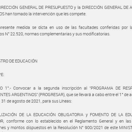
DIRECCIÓN GENERAL DE PRESUPUESTO y la DIRECCIÓN GENERAL DE
S han tomado la intervención que les compete.
presente medida se dicta en uso de las facultades conferidas por l
ios N° 22.520, normas complementarias y sus modificatorias.
STRO DE EDUCACIÓN
E:
O 1°.- Convocar a la segunda inscripción al “PROGRAMA DE RE
TES ARGENTINOS” (PROGRESAR), que se llevará a cabo entre el 1° de a
l 31 de agosto de 2021, para sus Líneas:
ALIZACIÓN DE LA EDUCACIÓN OBLIGATORIA y FOMENTO DE LA ED
R, conforme con lo establecido en el Reglamento General y en la
ones y montos dispuestos en la Resolución N° 900/2021 de este MINIS