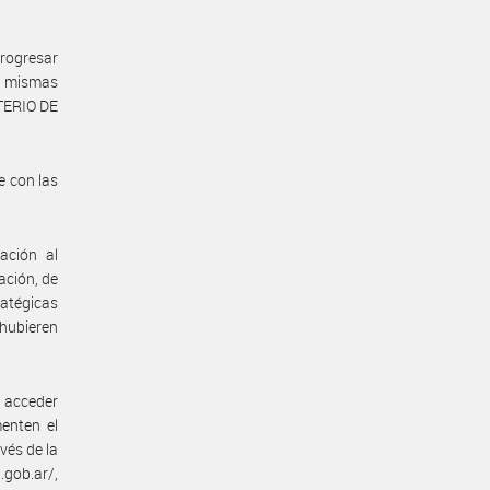
rogresar
as mismas
STERIO DE
e con las
ación al
ación, de
atégicas
 hubieren
n acceder
enten el
vés de la
gob.ar/,