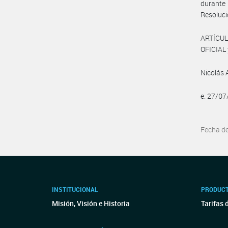
durante
Resoluci
ARTÍCUL
OFICIAL 
Nicolás 
e. 27/0
Fecha d
INSTITUCIONAL
PRODUCT
Misión, Visión e Historia
Tarifas 