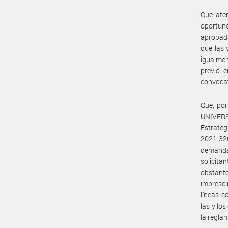
Que aten
oportuno
aprobada
que las 
igualmen
previó e
convocat
Que, po
UNIVERS
Estraté
2021-32
demanda 
solicita
obstante
impresci
líneas c
las y lo
la regla