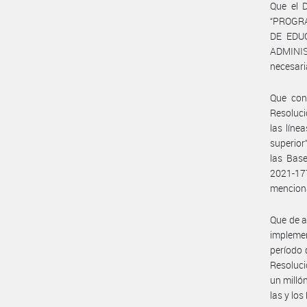
Que el D
“PROGRA
DE EDUC
ADMINI
necesari
Que con
Resoluci
las líne
superior
las Bas
2021-17
mencion
Que de a
implemen
período 
Resoluci
un milló
las y lo