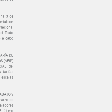
cha 3 de
emial con
 Nacional
el Texto
ó a cabo
ETARÍA DE
S (AFIP)
IAL del
 tarifas
s escalas
RABAJO y
marzo de
bajadores
3, último