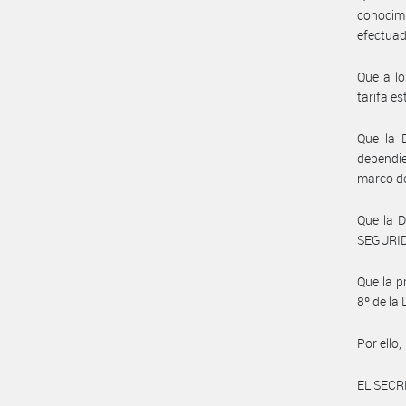
conocimi
efectuado
Que a lo
tarifa e
Que la 
dependi
marco de
Que la 
SEGURIDA
Que la p
8º de la
Por ello,
EL SECR