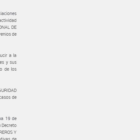
ciaciones
actividad
IONAL DE
enios de
ucir a la
res y sus
to de los
EGURIDAD
casos de
ha 19 de
u Decreto
BREROS Y
tivas de