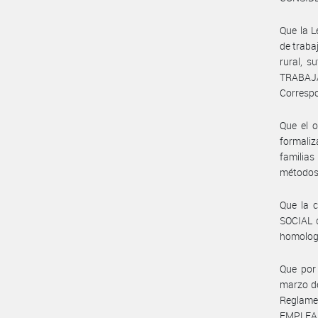
Que la L
de traba
rural, 
TRABAJA
Correspo
Que el o
formaliz
familias
métodos 
Que la 
SOCIAL 
homologa
Que por
marzo de
Reglame
EMPLEAD