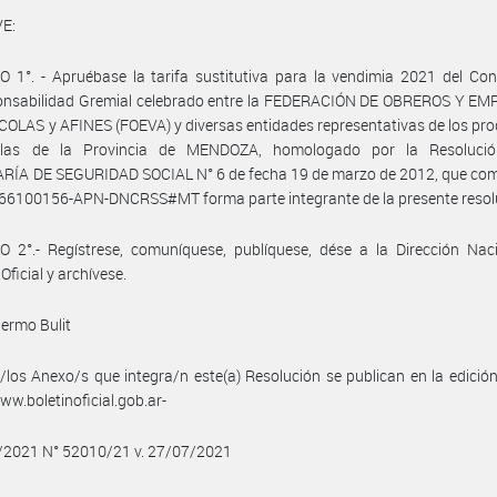
E:
 1°. - Apruébase la tarifa sustitutiva para la vendimia 2021 del Co
onsabilidad Gremial celebrado entre la FEDERACIÓN DE OBREROS Y E
COLAS y AFINES (FOEVA) y diversas entidades representativas de los pr
ícolas de la Provincia de MENDOZA, homologado por la Resoluci
RÍA DE SEGURIDAD SOCIAL N° 6 de fecha 19 de marzo de 2012, que co
-66100156-APN-DNCRSS#MT forma parte integrante de la presente resol
 2°.- Regístrese, comuníquese, publíquese, dése a la Dirección Naci
Oficial y archívese.
lermo Bulit
/los Anexo/s que integra/n este(a) Resolución se publican en la edició
w.boletinoficial.gob.ar-
7/2021 N° 52010/21 v. 27/07/2021