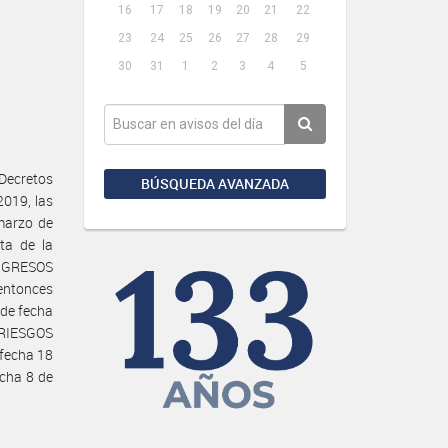
16
17
18
19
20
21
22
23
24
25
26
27
28
29
30
31
1
2
3
4
5
Decretos
BÚSQUEDA AVANZADA
019, las
marzo de
ta de la
NGRESOS
entonces
 de fecha
 RIESGOS
fecha 18
cha 8 de