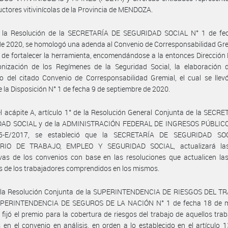
uctores vitivinícolas de la Provincia de MENDOZA.
 la Resolución de la SECRETARÍA DE SEGURIDAD SOCIAL N° 1 de fe
de 2020, se homologó una adenda al Convenio de Corresponsabilidad Gr
o de fortalecer la herramienta, encomendándose a la entonces Dirección
nización de los Regímenes de la Seguridad Social, la elaboración d
 del citado Convenio de Corresponsabilidad Gremial, el cual se llev
 la Disposición N° 1 de fecha 9 de septiembre de 2020.
l acápite A, artículo 1° de la Resolución General Conjunta de la SECR
AD SOCIAL y de la ADMINISTRACIÓN FEDERAL DE INGRESOS PÚBLICO
5-E/2017, se estableció que la SECRETARÍA DE SEGURIDAD SOC
RIO DE TRABAJO, EMPLEO Y SEGURIDAD SOCIAL, actualizará las
ivas de los convenios con base en las resoluciones que actualicen la
es de los trabajadores comprendidos en los mismos.
 la Resolución Conjunta de la SUPERINTENDENCIA DE RIESGOS DEL T
UPERINTENDENCIA DE SEGUROS DE LA NACIÓN N° 1 de fecha 18 de 
 fijó el premio para la cobertura de riesgos del trabajo de aquellos tra
s en el convenio en análisis, en orden a lo establecido en el artículo 1