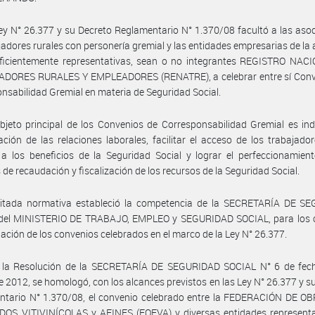
ey N° 26.377 y su Decreto Reglamentario N° 1.370/08 facultó a las aso
jadores rurales con personería gremial y las entidades empresarias de la 
suficientemente representativas, sean o no integrantes REGISTRO NAC
DORES RURALES Y EMPLEADORES (RENATRE), a celebrar entre sí Conv
nsabilidad Gremial en materia de Seguridad Social.
bjeto principal de los Convenios de Corresponsabilidad Gremial es ind
ación de las relaciones laborales, facilitar el acceso de los trabajado
 a los beneficios de la Seguridad Social y lograr el perfeccionamien
de recaudación y fiscalización de los recursos de la Seguridad Social.
citada normativa estableció la competencia de la SECRETARÍA DE S
del MINISTERIO DE TRABAJO, EMPLEO y SEGURIDAD SOCIAL, para los 
ción de los convenios celebrados en el marco de la Ley N° 26.377.
 la Resolución de la SECRETARÍA DE SEGURIDAD SOCIAL N° 6 de fec
 2012, se homologó, con los alcances previstos en las Ley N° 26.377 y s
ntario N° 1.370/08, el convenio celebrado entre la FEDERACIÓN DE O
OS VITIVINÍCOLAS y AFINES (FOEVA) y diversas entidades representa