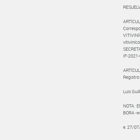
RESUELV
ARTÍCULO
Corresp
VITIVINÍ
vitivin
SECRETA
IF-2021
ARTÍCULO
Registro 
Luis Guil
NOTA: El
BORA -ww
e. 27/0