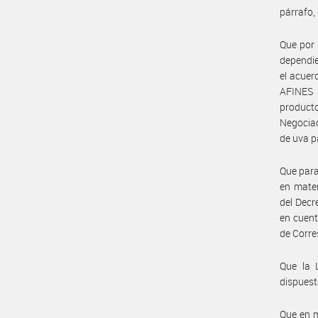
párrafo,
Que por 
dependi
el acue
AFINES 
producto
Negociac
de uva p
Que para
en mater
del Decr
en cuent
de Corre
Que la L
dispuest
Que en m