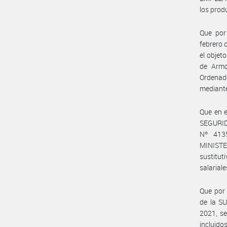
los prod
Que por
febrero 
el objet
de Armo
Ordenado
mediante
Que en e
SEGURID
Nº 413
MINISTE
sustitut
salarial
Que por
de la S
2021, se
incluido