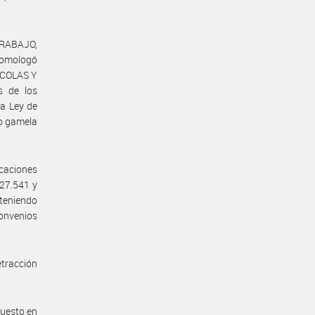
 TRABAJO,
homologó
ÍCOLAS Y
s de los
la Ley de
 o gamela
icaciones
 27.541 y
 teniendo
Convenios
tracción
puesto en