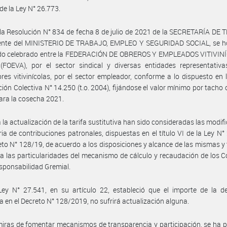
 de la Ley N° 26.773.
la Resolución N° 834 de fecha 8 de julio de 2021 de la SECRETARÍA DE
ente del MINISTERIO DE TRABAJO, EMPLEO Y SEGURIDAD SOCIAL, se 
rdo celebrado entre la FEDERACIÓN DE OBREROS Y EMPLEADOS VITIVIN
(FOEVA), por el sector sindical y diversas entidades representativa
res vitivinícolas, por el sector empleador, conforme a lo dispuesto en 
ión Colectiva N° 14.250 (t.o. 2004), fijándose el valor mínimo por tacho
ara la cosecha 2021.
 la actualización de la tarifa sustitutiva han sido consideradas las modif
ia de contribuciones patronales, dispuestas en el título VI de la Ley N°
eto N° 128/19, de acuerdo a los disposiciones y alcance de las mismas y
a las particularidades del mecanismo de cálculo y recaudación de los 
sponsabilidad Gremial.
ey N° 27.541, en su artículo 22, estableció que el importe de la de
a en el Decreto N° 128/2019, no sufrirá actualización alguna.
iras de fomentar mecanismos de transparencia y participación, se ha 