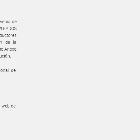
nvenio de
MPLEADOS
oductores
ón de la
mo Anexo
ución.
onal del
n web del