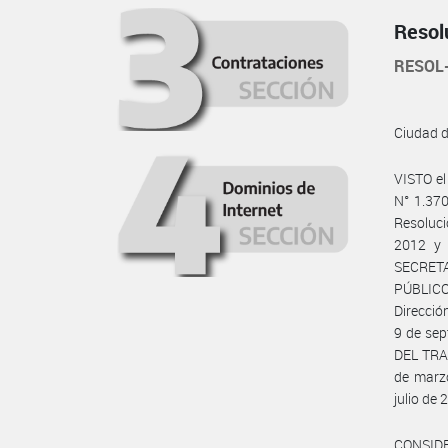
Resol
RESOL
Ciudad 
VISTO el
N° 1.370
Resoluc
2012 y 
SECRET
PÚBLICO
Direcció
9 de se
DEL TRA
de marz
julio de 
CONSID