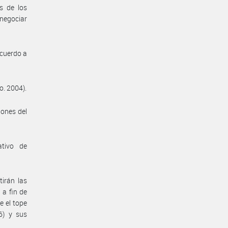
as de los
negociar
acuerdo a
o. 2004).
iones del
ativo de
irán las
 a fin de
e el tope
6) y sus