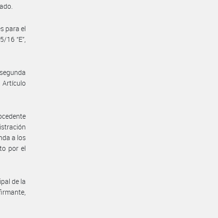
cado.
s para el
/16 “E”,
a segunda
 Artículo
ocedente
stración
nda a los
to por el
pal de la
irmante,