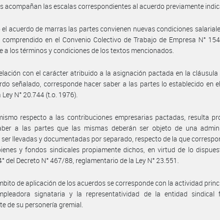
es acompañan las escalas correspondientes al acuerdo previamente indi
 el acuerdo de marras las partes convienen nuevas condiciones salariale
 comprendido en el Convenio Colectivo de Trabajo de Empresa N° 1545
 a los términos y condiciones de los textos mencionados.
elación con el carácter atribuido a la asignación pactada en la cláusul
rdo señalado, corresponde hacer saber a las partes lo establecido en el
 Ley N° 20.744 (t.o. 1976).
ismo respecto a las contribuciones empresarias pactadas, resulta pr
aber a las partes que las mismas deberán ser objeto de una admini
, ser llevadas y documentadas por separado, respecto de la que correspo
enes y fondos sindicales propiamente dichos, en virtud de lo dispues
 4° del Decreto N° 467/88, reglamentario de la Ley N° 23.551.
mbito de aplicación de los acuerdos se corresponde con la actividad princi
pleadora signataria y la representatividad de la entidad sindical f
e de su personería gremial.