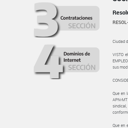
Resol
RESOL
Ciudad 
VISTO e
EMPLEO Y
sus modi
CONSID
Que en 
APN-MT 
sindica
conforme
Que en 