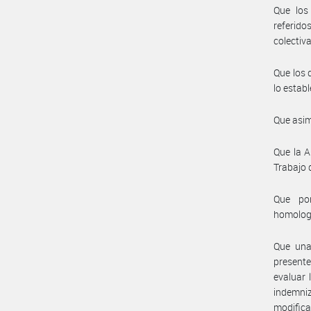
Que los 
referid
colectiv
Que los 
lo establ
Que asim
Que la A
Trabajo 
Que por
homolog
Que una 
presente
evaluar 
indemni
modifica