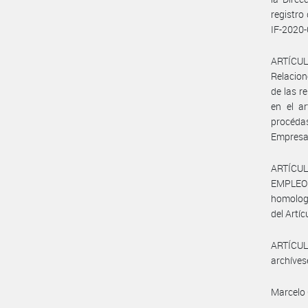
registro
IF-2020
ARTÍCULO
Relacion
de las r
en el ar
procédas
Empresa 
ARTÍCUL
EMPLEO Y
homologa
del Artíc
ARTÍCULO
archíves
Marcelo 