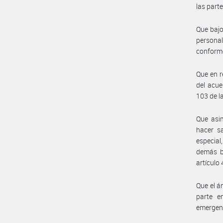
las part
Que bajo
personal
conforme
Que en r
del acue
103 de la
Que asim
hacer s
especial
demás bi
artículo
Que el á
parte em
emergent