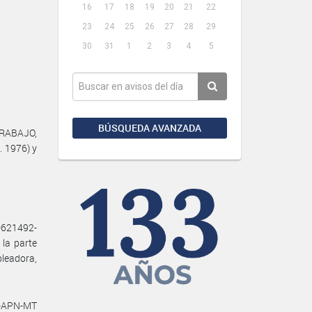
16
17
18
19
20
21
22
23
24
25
26
27
28
29
30
31
1
2
3
4
5
BÚSQUEDA AVANZADA
TRABAJO,
. 1976) y
0621492-
la parte
leadora,
2-APN-MT