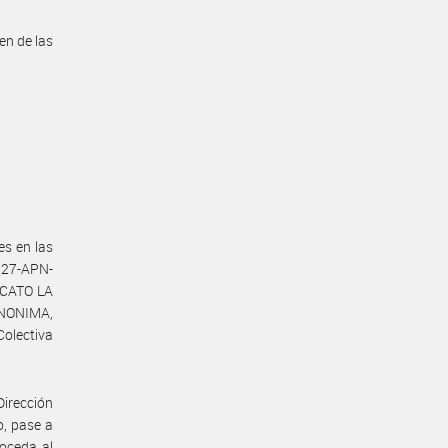
en de las
es en las
27-APN-
ICATO LA
ANONIMA,
olectiva
Dirección
o, pase a
roceda al