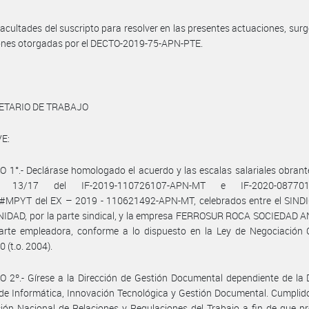
facultades del suscripto para resolver en las presentes actuaciones, surg
iones otorgadas por el DECTO-2019-75-APN-PTE.
ETARIO DE TRABAJO
E:
 1°.- Declárase homologado el acuerdo y las escalas salariales obrant
s 13/17 del IF-2019-110726107-APN-MT e IF-2020-087701
MPYT del EX – 2019 - 110621492-APN-MT, celebrados entre el SIND
IDAD, por la parte sindical, y la empresa FERROSUR ROCA SOCIEDAD 
arte empleadora, conforme a lo dispuesto en la Ley de Negociación C
 (t.o. 2004).
 2º.- Gírese a la Dirección de Gestión Documental dependiente de la 
de Informática, Innovación Tecnológica y Gestión Documental. Cumplid
ción Nacional de Relaciones y Regulaciones del Trabajo a fin de que p