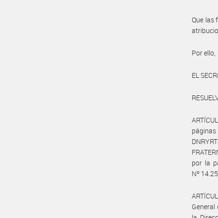
Que las 
atribuc
Por ello,
EL SECR
RESUELV
ARTÍCULO
página
DNRYRT#
FRATERN
por la p
Nº 14.250
ARTÍCULO
General 
la Direc