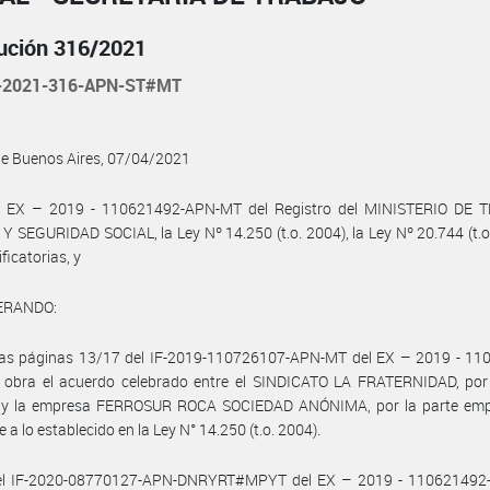
ución 316/2021
-2021-316-APN-ST#MT
de Buenos Aires, 07/04/2021
l EX – 2019 - 110621492-APN-MT del Registro del MINISTERIO DE 
 SEGURIDAD SOCIAL, la Ley Nº 14.250 (t.o. 2004), la Ley Nº 20.744 (t.o
ficatorias, y
ERANDO:
las páginas 13/17 del IF-2019-110726107-APN-MT del EX – 2019 - 11
obra el acuerdo celebrado entre el SINDICATO LA FRATERNIDAD, por 
l, y la empresa FERROSUR ROCA SOCIEDAD ANÓNIMA, por la parte emp
 a lo establecido en la Ley N° 14.250 (t.o. 2004).
el IF-2020-08770127-APN-DNRYRT#MPYT del EX – 2019 - 11062149