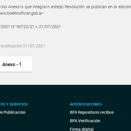
/los Anexo/s que integra/n este(a) Resolución se publican en la edició
w.boletinoficial.gob.ar-
7/2021 N° 50722/21 v. 21/07/2021
e publicación 21/07/2021
Anexo - 1
OS Y SERVICIOS
AUTENTICACIONES
de Publicación
BFA Repositorio recibos
BFA Verificación
Firma digital