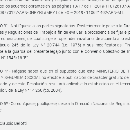
 de los acuerdos obrantes en las páginas 13/17 del IF-2019-110726107
-08770127-APN-DNRYRT#MPYT del EX – 2019 - 110621492-APN-MT.
 3°.- Notifíquese a las partes signatarias. Posteriormente pase a la Dir
es y Regulaciones del Trabajo a fin de evaluar la procedencia de fijar el
emuneraciones, del cual surge el tope indemnizatorio, de acuerdo a lo es
tículo 245 de la Ley N° 20.744 (t.o. 1976) y sus modificatorias. Fi
e a la guarda del presente legajo junto con el Convenio Colectivo de T
N° 1545/16 “E”.
O 4°.- Hágase saber que en el supuesto que este MINISTERIO DE 
 SEGURIDAD SOCIAL no efectúe la publicación de carácter gratuito de
do y de esta Resolución, resultará aplicable lo establecido en el terce
ulo 5 de la Ley N° 14.250 (t.o. 2004).
 5º.- Comuníquese, publíquese, dese a la Dirección Nacional del Registro 
e.
Claudio Bellotti