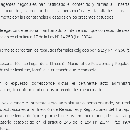
agentes negociales han ratificado el contenido y firmas allí insert
os acuerdos, acreditando sus personerías y facultades para 
amente con las constancias glosadas en los presentes actuados.
delegados de personal han tomado la intervención que corresponde de 
ecido en el artículo 17 de la Ley N° 14.250 (t.o. 2004).
ismo se acreditan los recaudos formales exigidos por la Ley N° 14.250 (t.
sesoría Técnico Legal de la Dirección Nacional de Relaciones y Regulac
de este Ministerio, tomó la intervención que le compete.
 lo expuesto, corresponde dictar el pertinente acto administr
ación, de conformidad con los antecedentes mencionados.
vez dictado el presente acto administrativo homologatorio, se remit
s actuaciones a la Dirección de Relaciones y Regulaciones del Trabajo,
la procedencia de fijar el promedio de las remuneraciones, del cual surg
zatorio establecido en el artículo 245 de la Ley N° 20.744 (t.o 197
torias.