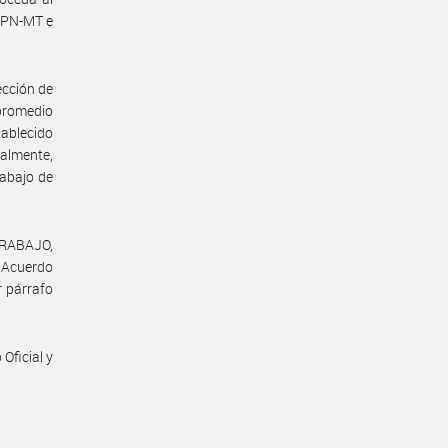
-APN-MT e
ección de
 promedio
tablecido
nalmente,
rabajo de
TRABAJO,
l Acuerdo
r párrafo
Oficial y