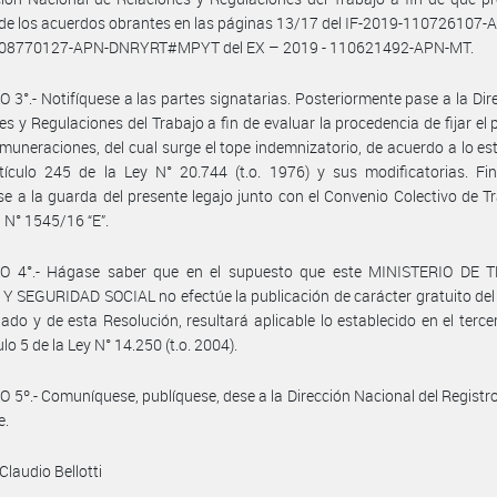
 de los acuerdos obrantes en las páginas 13/17 del IF-2019-110726107
-08770127-APN-DNRYRT#MPYT del EX – 2019 - 110621492-APN-MT.
 3°.- Notifíquese a las partes signatarias. Posteriormente pase a la Dir
es y Regulaciones del Trabajo a fin de evaluar la procedencia de fijar el
emuneraciones, del cual surge el tope indemnizatorio, de acuerdo a lo es
tículo 245 de la Ley N° 20.744 (t.o. 1976) y sus modificatorias. Fi
e a la guarda del presente legajo junto con el Convenio Colectivo de T
N° 1545/16 “E”.
O 4°.- Hágase saber que en el supuesto que este MINISTERIO DE 
 SEGURIDAD SOCIAL no efectúe la publicación de carácter gratuito de
do y de esta Resolución, resultará aplicable lo establecido en el terce
ulo 5 de la Ley N° 14.250 (t.o. 2004).
 5º.- Comuníquese, publíquese, dese a la Dirección Nacional del Registro 
e.
Claudio Bellotti