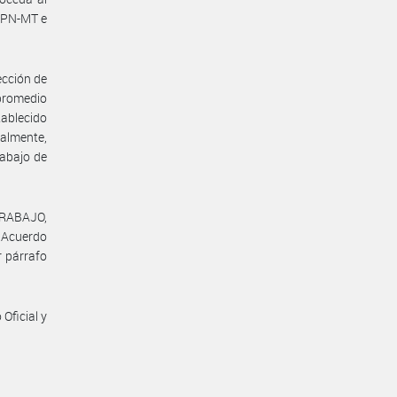
-APN-MT e
ección de
 promedio
tablecido
nalmente,
rabajo de
TRABAJO,
l Acuerdo
r párrafo
Oficial y