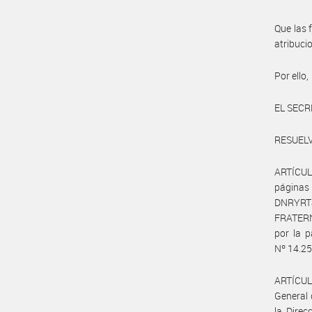
Que las 
atribuc
Por ello,
EL SECR
RESUELV
ARTÍCULO
página
DNRYRT#
FRATERN
por la p
Nº 14.250
ARTÍCULO
General 
la Direc