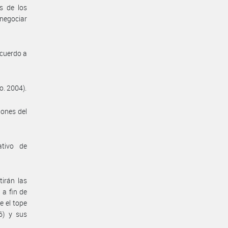
as de los
negociar
acuerdo a
o. 2004).
iones del
ativo de
irán las
 a fin de
e el tope
6) y sus