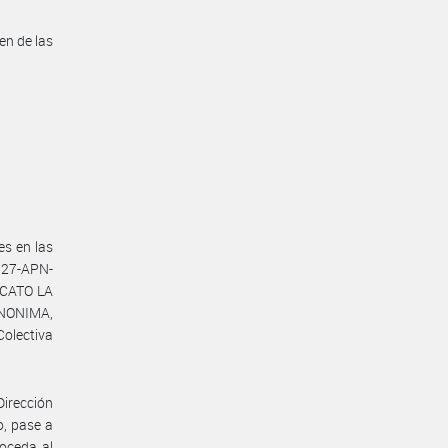
en de las
es en las
27-APN-
ICATO LA
ANONIMA,
olectiva
Dirección
o, pase a
roceda al