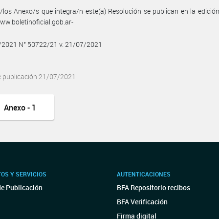
/los Anexo/s que integra/n este(a) Resolución se publican en la edició
w.boletinoficial.gob.ar-
7/2021 N° 50722/21 v. 21/07/2021
e publicación 21/07/2021
Anexo - 1
OS Y SERVICIOS
AUTENTICACIONES
de Publicación
BFA Repositorio recibos
BFA Verificación
Firma digital