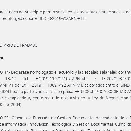
facultades del suscripto para resolver en las presentes actuaciones, surg
iones otorgadas por el DECTO-2019-75-APN-PTE.
ETARIO DE TRABAJO
E:
 1°.- Declárase homologado el acuerdo y las escalas salariales obrant
s 13/17 del IF-2019-110726107-APN-MT e IF-2020-087701
MPYT del EX – 2019 - 110621492-APN-MT, celebrados entre el SIND
IDAD, por la parte sindical, y la empresa FERROSUR ROCA SOCIEDAD 
arte empleadora, conforme a lo dispuesto en la Ley de Negociación C
 (t.o. 2004).
 2º.- Gírese a la Dirección de Gestión Documental dependiente de la 
de Informática, Innovación Tecnológica y Gestión Documental. Cumplid
ción Nacional de Relaciones y Regulaciones del Trabajo a fin de que p