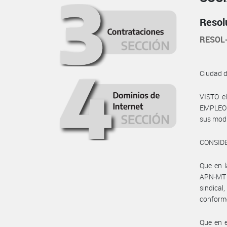
Resol
RESOL
Ciudad 
VISTO e
EMPLEO Y
sus modi
CONSID
Que en 
APN-MT 
sindica
conforme
Que en 