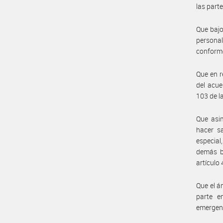
las part
Que bajo
personal
conforme
Que en r
del acue
103 de la
Que asim
hacer s
especial
demás bi
artículo
Que el á
parte em
emergent