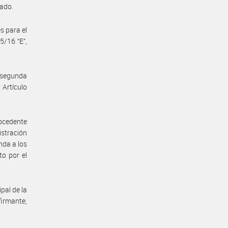
cado.
s para el
/16 “E”,
a segunda
 Artículo
ocedente
stración
nda a los
to por el
pal de la
irmante,