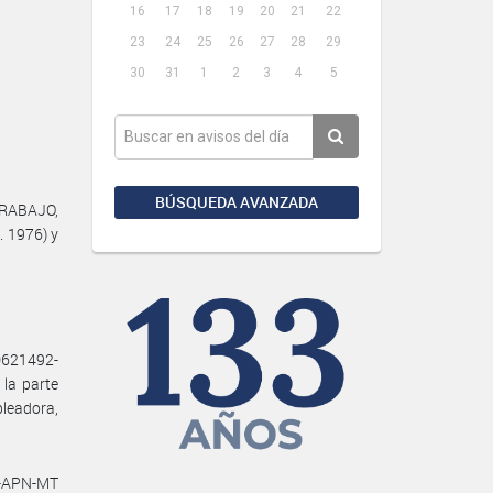
16
17
18
19
20
21
22
23
24
25
26
27
28
29
30
31
1
2
3
4
5
BÚSQUEDA AVANZADA
TRABAJO,
. 1976) y
0621492-
la parte
leadora,
2-APN-MT