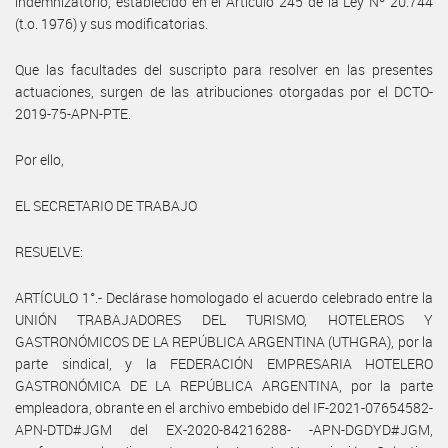
indemnizatorio, establecido en el Artículo 245 de la Ley Nº 20.744
(t.o. 1976) y sus modificatorias.
Que las facultades del suscripto para resolver en las presentes
actuaciones, surgen de las atribuciones otorgadas por el DCTO-
2019-75-APN-PTE.
Por ello,
EL SECRETARIO DE TRABAJO
RESUELVE:
ARTÍCULO 1°.- Declárase homologado el acuerdo celebrado entre la
UNIÓN TRABAJADORES DEL TURISMO, HOTELEROS Y
GASTRONÓMICOS DE LA REPÚBLICA ARGENTINA (UTHGRA), por la
parte sindical, y la FEDERACIÓN EMPRESARIA HOTELERO
GASTRONÓMICA DE LA REPÚBLICA ARGENTINA, por la parte
empleadora, obrante en el archivo embebido del IF-2021-07654582-
APN-DTD#JGM del EX-2020-84216288- -APN-DGDYD#JGM,