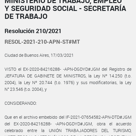
MINISTERIO DE TRABAJO, EMPLEO
Y SEGURIDAD SOCIAL - SECRETARÍA
DE TRABAJO
Resolución 210/2021
RESOL-2021-210-APN-ST#MT
Ciudad de Buenos Aires, 17/03/2021
VISTO el EX-2020-84216288- -APN-DGDYD#JGM del Registro de
JEFATURA DE GABINETE DE MINISTROS, la Ley Nº 14.250 (t.o.
2004), la Ley Nº 20.744 (t.o. 1976) y sus modificatorias, la Ley
N° 23.546 (t.o. 2004), y
CONSIDERANDO:
Que en el archivo embebido del IF-2021-07654582-APN-DTD#JGM
del EX-2020-84216288- -APN-DGDYD#JGM, obra el acuerdo
celebrado entre la UNIÓN TRABAJADORES DEL TURISMO,