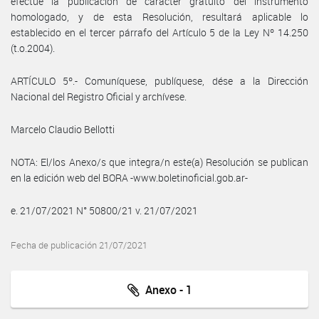
efectúe la publicación de carácter gratuito del instrumento
homologado, y de esta Resolución, resultará aplicable lo
establecido en el tercer párrafo del Artículo 5 de la Ley Nº 14.250
(t.o.2004).
ARTÍCULO 5º.- Comuníquese, publíquese, dése a la Dirección
Nacional del Registro Oficial y archívese.
Marcelo Claudio Bellotti
NOTA: El/los Anexo/s que integra/n este(a) Resolución se publican
en la edición web del BORA -www.boletinoficial.gob.ar-
e. 21/07/2021 N° 50800/21 v. 21/07/2021
Fecha de publicación 21/07/2021
Anexo - 1