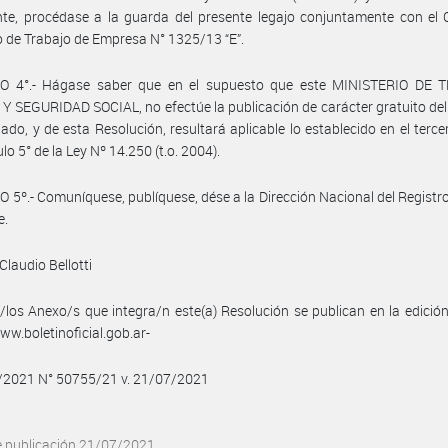
te, procédase a la guarda del presente legajo conjuntamente con el 
o de Trabajo de Empresa N° 1325/13 “E”.
O 4°.- Hágase saber que en el supuesto que este MINISTERIO DE 
 SEGURIDAD SOCIAL, no efectúe la publicación de carácter gratuito de
do, y de esta Resolución, resultará aplicable lo establecido en el terce
ulo 5° de la Ley Nº 14.250 (t.o. 2004).
 5º.- Comuníquese, publíquese, dése a la Dirección Nacional del Registro 
e.
Claudio Bellotti
/los Anexo/s que integra/n este(a) Resolución se publican en la edició
w.boletinoficial.gob.ar-
7/2021 N° 50755/21 v. 21/07/2021
e publicación 21/07/2021