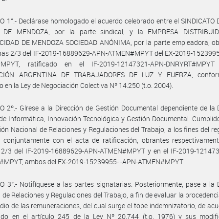
 1°.- Declárase homologado el acuerdo celebrado entre el SINDICATO 
 DE MENDOZA, por la parte sindical, y la EMPRESA DISTRIBUI
CIDAD DE MENDOZA SOCIEDAD ANÓNIMA, por la parte empleadora, ob
inas 2/3 del IF-2019-16889629-APN-ATMEN#MPYT del EX-2019-1523995
MPYT, ratificado en el IF-2019-12147321-APN-DNRYRT#MPYT
CIÓN ARGENTINA DE TRABAJADORES DE LUZ Y FUERZA, confor
o en la Ley de Negociación Colectiva Nº 14.250 (t.o. 2004).
 2º.- Gírese a la Dirección de Gestión Documental dependiente de la 
de Informática, Innovación Tecnológica y Gestión Documental. Cumplid
ción Nacional de Relaciones y Regulaciones del Trabajo, a los fines del reg
 conjuntamente con el acta de ratificación, obrantes respectivament
 2/3 del IF-2019-16889629-APN-ATMEN#MPYT y en el IF-2019-12147
MPYT, ambos del EX-2019-15239955- -APN-ATMEN#MPYT.
 3°.- Notifíquese a las partes signatarias. Posteriormente, pase a la 
 de Relaciones y Regulaciones del Trabajo, a fin de evaluar la procedencia
dio de las remuneraciones, del cual surge el tope indemnizatorio, de acu
ido en el artículo 245 de la Ley Nº 20.744 (t.o. 1976) y sus modifi