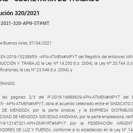
ución 320/2021
-2021-320-APN-ST#MT
de Buenos Aires, 07/04/2021
l EX-2019-15239955- -APN-ATMEN#MPYT del Registro del entonces MI
CCIÓN Y TRABAJO, la Ley Nº 14.250 (t.o. 2004), la Ley Nº 20.744 (t.o
icatorias, la Ley N° 23.546 (t.o. 2004), y
ERANDO:
 las páginas 2/3 del IF-2019-16889629-APN-ATMEN#MPYT del E
5- -APN-ATMEN#MPYT, obra el acuerdo celebrado entre el SINDICATO 
 DE MENDOZA, por la parte sindical, y la EMPRESA DISTRIBUI
CIDAD DE MENDOZA SOCIEDAD ANÓNIMA, por la parte empleadora, ratif
2019-12147321-APN-DNRYRT#MPYT por la FEDERACIÓN ARGEN
DORES DE LUZ Y FUERZA, conforme a lo establecido en la Ley N° 14.2