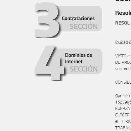
Resol
RESOL
Ciudad 
VISTO e
DE PRODU
sus modif
CONSID
Que en
1523995
FUERZA
ELECTRI
el IF-
TRABAJA