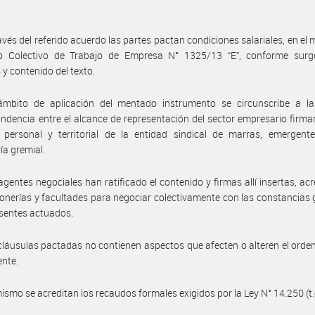
avés del referido acuerdo las partes pactan condiciones salariales, en el 
o Colectivo de Trabajo de Empresa N° 1325/13 “E”, conforme surg
 y contenido del texto.
ámbito de aplicación del mentado instrumento se circunscribe a la 
ndencia entre el alcance de representación del sector empresario firman
 personal y territorial de la entidad sindical de marras, emergent
ía gremial.
agentes negociales han ratificado el contenido y firmas allí insertas, ac
onerías y facultades para negociar colectivamente con las constancias
esentes actuados.
cláusulas pactadas no contienen aspectos que afecten o alteren el ord
ente.
ismo se acreditan los recaudos formales exigidos por la Ley N° 14.250 (t.