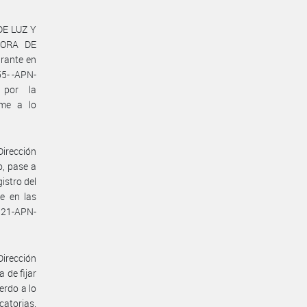
DE LUZ Y
DORA DE
rante en
5- -APN-
 por la
me a lo
Dirección
o, pase a
istro del
e en las
321-APN-
Dirección
 de fijar
erdo a lo
catorias.