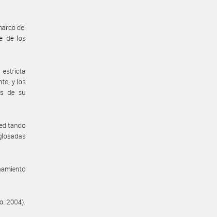
marco del
e de los
estricta
te, y los
es de su
reditando
 glosadas
enamiento
o. 2004).