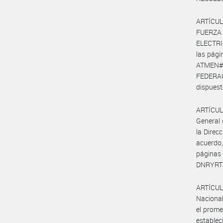
ARTÍCULO
FUERZA
ELECTRI
las pág
ATMEN#
FEDERA
dispuest
ARTÍCULO
General 
la Direc
acuerdo,
páginas
DNRYRT#
ARTÍCULO
Nacional
el prome
establec