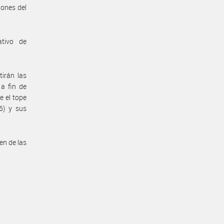
iones del
ativo de
irán las
 a fin de
e el tope
76) y sus
en de las