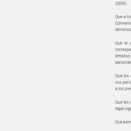
2004).
Que a tr
Conveni
términos
Que el 
correspo
ámbitos
personer
Que los 
sus pers
a los pr
Que las 
legal vig
Que asim