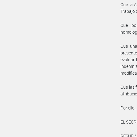
Que la A
Trabajo 
Que por
homolog
Que una 
presente
evaluar 
indemniz
modifica
Que las 
atribuci
Por ello,
EL SECR
RESUELV