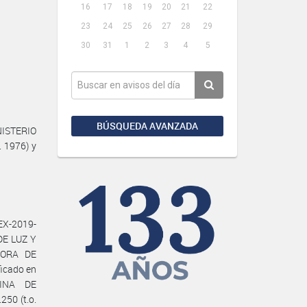
16
17
18
19
20
21
22
23
24
25
26
27
28
29
30
31
1
2
3
4
5
BÚSQUEDA AVANZADA
NISTERIO
. 1976) y
X-2019-
DE LUZ Y
DORA DE
icado en
TINA DE
50 (t.o.