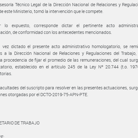
sesoría Técnico Legal de la Dirección Nacional de Relaciones y Regulac
de este Ministerio, tomó la intervención que le compete.
 lo expuesto, corresponde dictar el pertinente acto administr
ación, de conformidad con los antecedentes mencionados.
vez dictado el presente acto administrativo homologatorio, se remit
s a la Dirección Nacional de Relaciones y Regulaciones del Trabajo,
la procedencia de fijar el promedio de las remuneraciones, del cual surg
atorio, establecido en el artículo 245 de la Ley Nº 20.744 (t.o. 19
torias.
facultades del suscripto para resolver en las presentes actuaciones, surg
ones otorgadas por el DCTO-2019-75-APN-PTE.
ETARIO DE TRABAJO
E: