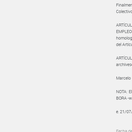
Finalmen
Colectiv
ARTÍCUL
EMPLEO Y
homologa
del Artíc
ARTÍCULO
archíves
Marcelo 
NOTA: El
BORA -ww
e. 21/0
Fecha d