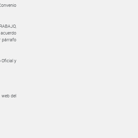
Convenio
TRABAJO,
l acuerdo
r párrafo
Oficial y
n web del