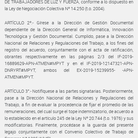
DE TRABAJADORES DE LUZ Y FUERZA, conforme a lo dispuesto en
la Ley de Negociación Colectiva Nº 14.250 (t.o. 2004).
ARTÍCULO 2º.- Gírese a la Dirección de Gestión Documental
dependiente de la Dirección General de Informática, Innovación
Tecnológica y Gestión Documental. Cumplido, pase a la Dirección
Nacional de Relaciones y Regulaciones del Trabajo, a los fines del
registro del acuerdo, conjuntamente con el acta de ratificación,
obrantes respectivamente en las páginas 2/3 del IF-2019-
16889629-APN-ATMEN#MPYT y en el IF-2019-12147321-APN-
DNRYRT#MPYT, ambos del EX-2019-15239955- -APN-
ATMEN#MPYT.
ARTÍCULO 3°.- Notifíquese a las partes signatarias. Posteriormente,
pase a la Dirección Nacional de Relaciones y Regulaciones del
Trabajo, a fin de evaluar la procedencia de fijar el promedio de las
remuneraciones, del cual surge el tope indemnizatorio, de acuerdo a
lo establecido en el artículo 245 de la Ley Nº 20.744 (t.o. 1976) y sus
modificatorias. Finalmente, procédase a la guarda del presente
legajo conjuntamente con el Convenio Colectivo de Trabajo de