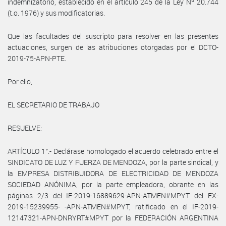
indemnizatorio, establecido en el artículo 245 de la Ley Nº 20.744
(t.o. 1976) y sus modificatorias.
Que las facultades del suscripto para resolver en las presentes
actuaciones, surgen de las atribuciones otorgadas por el DCTO-
2019-75-APN-PTE.
Por ello,
EL SECRETARIO DE TRABAJO
RESUELVE:
ARTÍCULO 1°.- Declárase homologado el acuerdo celebrado entre el
SINDICATO DE LUZ Y FUERZA DE MENDOZA, por la parte sindical, y
la EMPRESA DISTRIBUIDORA DE ELECTRICIDAD DE MENDOZA
SOCIEDAD ANÓNIMA, por la parte empleadora, obrante en las
páginas 2/3 del IF-2019-16889629-APN-ATMEN#MPYT del EX-
2019-15239955- -APN-ATMEN#MPYT, ratificado en el IF-2019-
12147321-APN-DNRYRT#MPYT por la FEDERACIÓN ARGENTINA