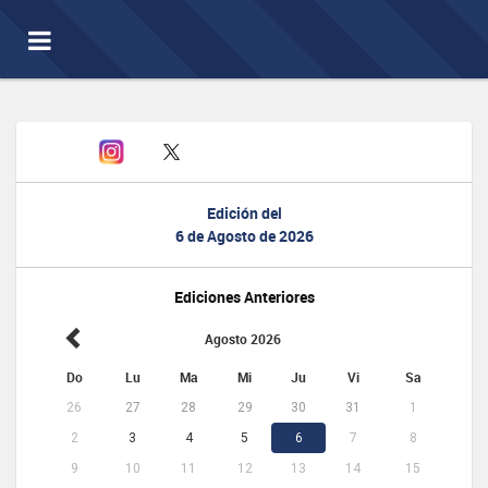
Toggle
navigation
Edición del
6 de Agosto de 2026
Ediciones Anteriores
Agosto 2026
Do
Lu
Ma
Mi
Ju
Vi
Sa
26
27
28
29
30
31
1
2
3
4
5
6
7
8
9
10
11
12
13
14
15