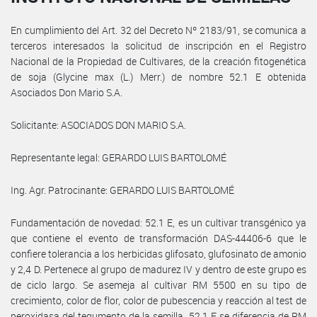
En cumplimiento del Art. 32 del Decreto Nº 2183/91, se comunica a
terceros interesados la solicitud de inscripción en el Registro
Nacional de la Propiedad de Cultivares, de la creación fitogenética
de soja (Glycine max (L.) Merr.) de nombre 52.1 E obtenida
Asociados Don Mario S.A.
Solicitante: ASOCIADOS DON MARIO S.A.
Representante legal: GERARDO LUIS BARTOLOMÉ
Ing. Agr. Patrocinante: GERARDO LUIS BARTOLOMÉ
Fundamentación de novedad: 52.1 E, es un cultivar transgénico ya
que contiene el evento de transformación DAS-44406-6 que le
confiere tolerancia a los herbicidas glifosato, glufosinato de amonio
y 2,4 D. Pertenece al grupo de madurez IV y dentro de este grupo es
de ciclo largo. Se asemeja al cultivar RM 5500 en su tipo de
crecimiento, color de flor, color de pubescencia y reacción al test de
peroxidasa del tegumento de la semilla. 52.1 E se diferencia de RM