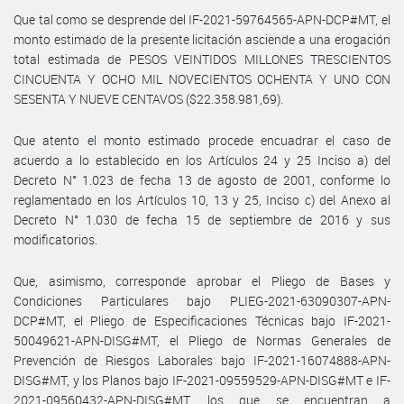
Que tal como se desprende del IF-2021-59764565-APN-DCP#MT, el
monto estimado de la presente licitación asciende a una erogación
total estimada de PESOS VEINTIDOS MILLONES TRESCIENTOS
CINCUENTA Y OCHO MIL NOVECIENTOS OCHENTA Y UNO CON
SESENTA Y NUEVE CENTAVOS ($22.358.981,69).
Que atento el monto estimado procede encuadrar el caso de
acuerdo a lo establecido en los Artículos 24 y 25 Inciso a) del
Decreto N° 1.023 de fecha 13 de agosto de 2001, conforme lo
reglamentado en los Artículos 10, 13 y 25, Inciso c) del Anexo al
Decreto N° 1.030 de fecha 15 de septiembre de 2016 y sus
modificatorios.
Que, asimismo, corresponde aprobar el Pliego de Bases y
Condiciones Particulares bajo PLIEG-2021-63090307-APN-
DCP#MT, el Pliego de Especificaciones Técnicas bajo IF-2021-
50049621-APN-DISG#MT, el Pliego de Normas Generales de
Prevención de Riesgos Laborales bajo IF-2021-16074888-APN-
DISG#MT, y los Planos bajo IF-2021-09559529-APN-DISG#MT e IF-
2021-09560432-APN-DISG#MT, los que se encuentran a