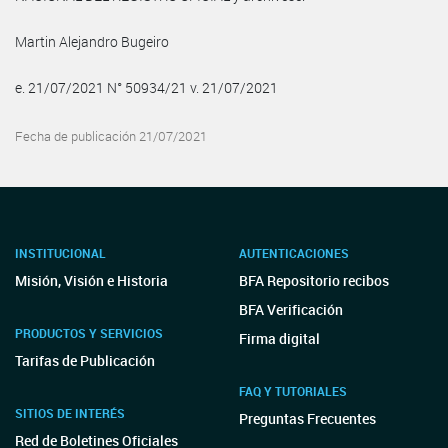
Martin Alejandro Bugeiro
e. 21/07/2021 N° 50934/21 v. 21/07/2021
Fecha de publicación 21/07/2021
INSTITUCIONAL
AUTENTICACIONES
Misión, Visión e Historia
BFA Repositorio recibos
BFA Verificación
PRODUCTOS Y SERVICIOS
Firma digital
Tarifas de Publicación
FAQ Y TUTORIALES
SITIOS DE INTERÉS
Preguntas Frecuentes
Red de Boletines Oficiales