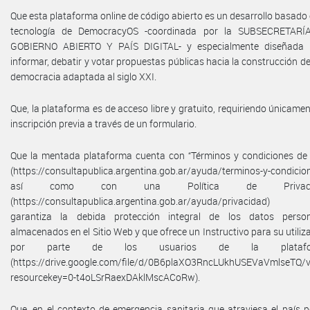
Que esta plataforma online de código abierto es un desarrollo basado 
tecnología de DemocracyOS -coordinada por la SUBSECRETARÍ
GOBIERNO ABIERTO Y PAÍS DIGITAL- y especialmente diseñada 
informar, debatir y votar propuestas públicas hacia la construcción d
democracia adaptada al siglo XXI.
Que, la plataforma es de acceso libre y gratuito, requiriendo únicamen
inscripción previa a través de un formulario.
Que la mentada plataforma cuenta con “Términos y condiciones de
(https://consultapublica.argentina.gob.ar/ayuda/terminos-y-condicio
así como con una Política de Privaci
(https://consultapublica.argentina.gob.ar/ayuda/privacidad)
garantiza la debida protección integral de los datos person
almacenados en el Sitio Web y que ofrece un Instructivo para su utiliz
por parte de los usuarios de la platafo
(https://drive.google.com/file/d/0B6plaXO3RncLUkhUSEVaVmlseTQ/
resourcekey=0-t4oLSrRaexDAklMscACoRw).
Que, en el contexto de emergencia sanitaria que atraviesa el país p