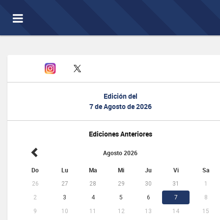
Toggle
navigation
Edición del
7 de Agosto de 2026
Ediciones Anteriores
Agosto 2026
Do
Lu
Ma
Mi
Ju
Vi
Sa
26
27
28
29
30
31
1
2
3
4
5
6
7
8
9
10
11
12
13
14
15