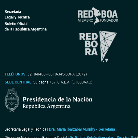
Secretaría
Legal y Técnica
Boletín Oficial
de la República Argentina
TELÉFONOS:
5218-8400 - 0810-345-BORA (2672)
SEDE CENTRAL:
Suipacha 767, C.A.B.A. (C1008AAO)
Secretaría Legal y Técnica |
Dra. María Ibarzabal Murphy - Secretaria
Dirección Nacional del Registro Oficial |
Dr. Walter Rubén Gonzalez - Director Nac