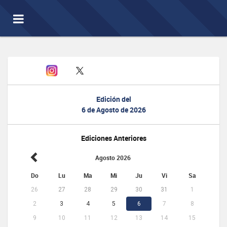
Toggle
navigation
Edición del
6 de Agosto de 2026
Ediciones Anteriores
Agosto 2026
Do
Lu
Ma
Mi
Ju
Vi
Sa
26
27
28
29
30
31
1
2
3
4
5
6
7
8
9
10
11
12
13
14
15