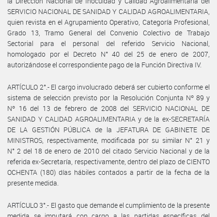
la Dirección Nacional de Inocuidad y Calidad Agroalimentaria del
SERVICIO NACIONAL DE SANIDAD Y CALIDAD AGROALIMENTARIA,
quien revista en el Agrupamiento Operativo, Categoría Profesional,
Grado 13, Tramo General del Convenio Colectivo de Trabajo
Sectorial para el personal del referido Servicio Nacional,
homologado por el Decreto N° 40 del 25 de enero de 2007,
autorizándose el correspondiente pago de la Función Directiva IV.
ARTÍCULO 2°.- El cargo involucrado deberá ser cubierto conforme el
sistema de selección previsto por la Resolución Conjunta Nº 89 y
Nº 16 del 13 de febrero de 2008 del SERVICIO NACIONAL DE
SANIDAD Y CALIDAD AGROALIMENTARIA y de la ex-SECRETARÍA
DE LA GESTIÓN PÚBLICA de la JEFATURA DE GABINETE DE
MINISTROS, respectivamente, modificada por su similar N° 21 y
N° 2 del 18 de enero de 2010 del citado Servicio Nacional y de la
referida ex-Secretaría, respectivamente, dentro del plazo de CIENTO
OCHENTA (180) días hábiles contados a partir de la fecha de la
presente medida.
ARTÍCULO 3°.- El gasto que demande el cumplimiento de la presente
medida se imputará con cargo a las partidas específicas del