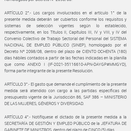
ARTÍCULO 2°.- Los cargos involucrados en el artículo 1° de la
presente medida deberán ser cubiertos conforme los requisitos y
sistemas de selección vigentes según lo establecido,
respectivamente, en los Títulos II, Capítulos III, IV y VIII, y IV del
Convenio Colectivo de Trabajo Sectorial del Personal del SISTEMA
NACIONAL DE EMPLEO PÚBLICO (SINEP), homologado por el
Decreto Nº 2098/08, dentro del plazo de CIENTO OCHENTA (180)
días hábiles contados a partir de las fechas indicadas en la planilla
que como ANEXO I (IF-2021-35116610-APN-DAYGP#MMGYD),
forma parte integrante de la presente Resolución.
ARTÍCULO 3°.- El gasto que demande el cumplimiento de la presente
medida será atendido con cargo a las partidas específicas del
presupuesto vigente de la Jurisdicción 86, SAF 386 – MINISTERIO
DE LAS MUJERES, GÉNEROS Y DIVERSIDAD.
ARTÍCULO 4°.- Notifíquese el dictado de la presente medida a la
SECRETARÍA DE GESTIÓN Y EMPLEO PÚBLICO de la JEFATURA DE
GABINETE DE MINISTROS, dentro del plazo de CINCO (5) días.