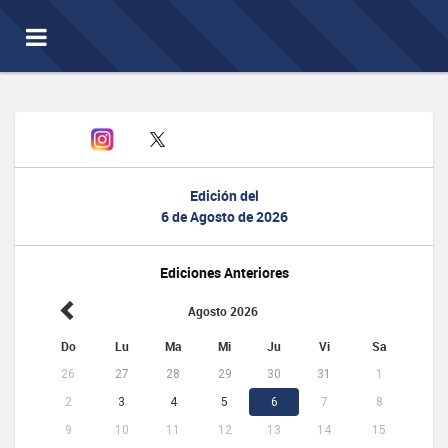
Toggle
navigation
Edición del
6 de Agosto de 2026
Ediciones Anteriores
Agosto 2026
Do
Lu
Ma
Mi
Ju
Vi
Sa
26
27
28
29
30
31
1
2
3
4
5
6
7
8
9
10
11
12
13
14
15