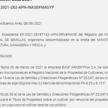
-2021-282-APN-INASE#MAGYP
de Buenos Aires, 08/06/2021
l Expediente EX-2021-28187142--APN-DRV#INASE del Registro del I
L DE SEMILLAS, organismo descentralizado en la órbita del MINIS
TURA, GANADERÍA Y PESCA, y
ERANDO:
 fecha 30 de marzo de 2021 la empresa BASF ARGENTINA S.A, ha solic
las inscripciones en el Registro Nacional de la Propiedad de Cultivares, c
ulo 19 de la Ley de Semillas y Creaciones Fitogenéticas Nº 20.247, de las c
ticas de soja (Glycine max (L) Merr) de denominaciones FN 6.25 y 6.15 F.
rtículo 30 a) de la Ley de Semillas y Creaciones Fitogenéticas Nº 20.247 
cará el Título de Propiedad sobre un cultivar por renuncia del propieta
, en cuyo caso el cultivar será de uso público.