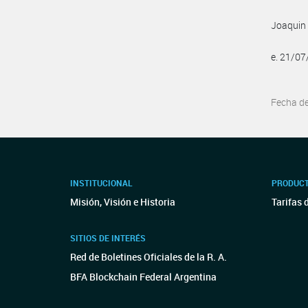
Joaquin
e. 21/0
Fecha d
INSTITUCIONAL
PRODUCT
Misión, Visión e Historia
Tarifas 
SITIOS DE INTERÉS
Red de Boletines Oficiales de la R. A.
BFA Blockchain Federal Argentina