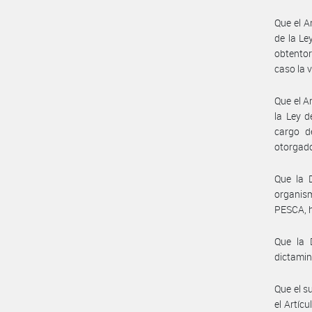
Que el A
de la Le
obtentor
caso la 
Que el A
la Ley d
cargo de
otorgad
Que la 
organis
PESCA, h
Que la 
dictamin
Que el s
el Artíc