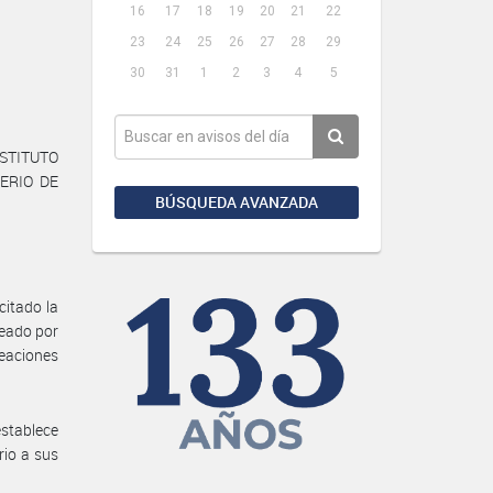
16
17
18
19
20
21
22
23
24
25
26
27
28
29
30
31
1
2
3
4
5
NSTITUTO
TERIO DE
BÚSQUEDA AVANZADA
itado la
reado por
reaciones
establece
rio a sus