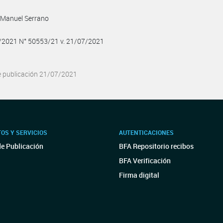
 Manuel Serrano
7/2021 N° 50553/21 v. 21/07/2021
e publicación 21/07/2021
OS Y SERVICIOS
AUTENTICACIONES
de Publicación
BFA Repositorio recibos
BFA Verificación
Firma digital