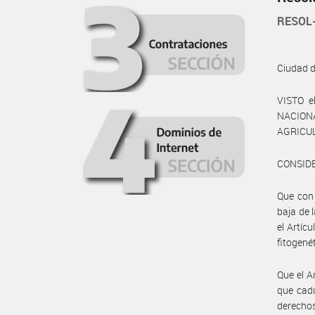
RESOL
Ciudad 
VISTO e
NACIONA
AGRICUL
CONSID
Que con
baja de 
el Artíc
fitogené
Que el A
que cadu
derechos