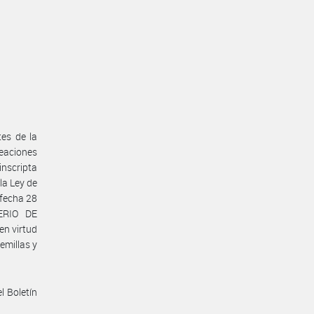
es de la
aciones
inscripta
la Ley de
 fecha 28
ERIO DE
n virtud
Semillas y
l Boletín