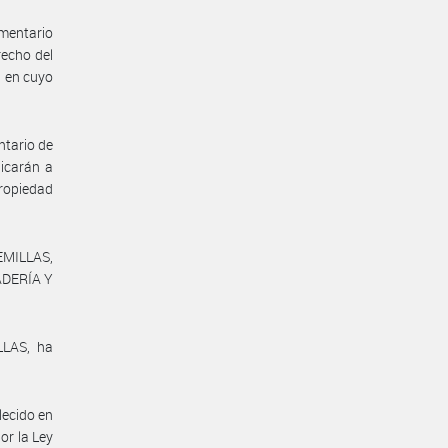
amentario
recho del
, en cuyo
ntario de
licarán a
ropiedad
EMILLAS,
ADERÍA Y
LLAS, ha
lecido en
or la Ley