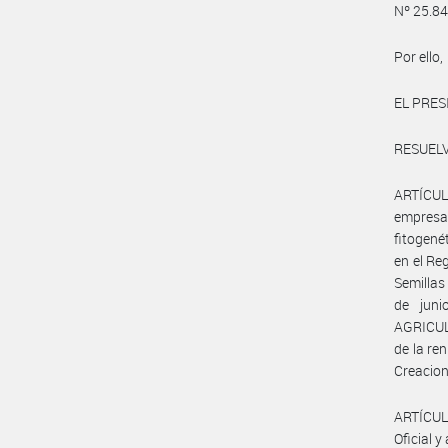
Nº 25.84
Por ello,
EL PRES
RESUELV
ARTÍCULO
empres
fitogené
en el Re
Semillas
de jun
AGRICUL
de la ren
Creacion
ARTÍCULO
Oficial y