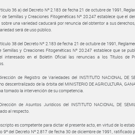
rtículo 36 a) del Decreto Nº 2.183 de fecha 21 de octubre de 1991, Regl
y de Semillas y Creaciones Fitogenéticas Nº 20.247 establece que el de
 sobre una variedad caducará por renuncia del obtentor a sus derechos
variedad será de uso público.
rtículo 38 del Decreto Nº 2.183 de fecha 21 de octubre de 1991, Reglame
e Semillas y Creaciones Fitogenéticas Nº 20.247 establece que se pub
l interesado en el Boletín Oficial las renuncias a los Títulos de P
os.
Dirección de Registro de Variedades del INSTITUTO NACIONAL DE S
mo descentralizado de la órbita del MINISTERIO DE AGRICULTURA, GAN
a tomado la intervención de su competencia.
Dirección de Asuntos Jurídicos del INSTITUTO NACIONAL DE SEMI
ado al respecto.
uscripto es competente para dictar el presente acto, en virtud de lo estab
ulo 9º del Decreto Nº 2.817 de fecha 30 de diciembre de 1991, ratificado p