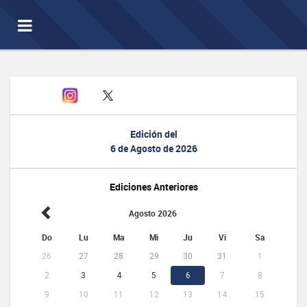
Toggle
navigation
Edición del
6 de Agosto de 2026
Ediciones Anteriores
Agosto 2026
Do
Lu
Ma
Mi
Ju
Vi
Sa
26
27
28
29
30
31
1
2
3
4
5
6
7
8
9
10
11
12
13
14
15