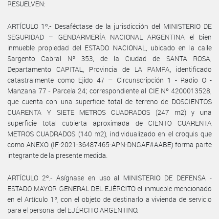
RESUELVEN:
ARTÍCULO 1º.- Desaféctase de la jurisdicción del MINISTERIO DE
SEGURIDAD – GENDARMERÍA NACIONAL ARGENTINA el bien
inmueble propiedad del ESTADO NACIONAL, ubicado en la calle
Sargento Cabral Nº 353, de la Ciudad de SANTA ROSA,
Departamento CAPITAL, Provincia de LA PAMPA, identificado
catastralmente como Ejido 47 – Circunscripción 1 - Radio O -
Manzana 77 - Parcela 24; correspondiente al CIE Nº 4200013528,
que cuenta con una superficie total de terreno de DOSCIENTOS
CUARENTA Y SIETE METROS CUADRADOS (247 m2) y una
superficie total cubierta aproximada de CIENTO CUARENTA
METROS CUADRADOS (140 m2), individualizado en el croquis que
como ANEXO (IF-2021-36487465-APN-DNGAF#AABE) forma parte
integrante de la presente medida.
ARTÍCULO 2º.- Asígnase en uso al MINISTERIO DE DEFENSA -
ESTADO MAYOR GENERAL DEL EJÉRCITO el inmueble mencionado
en el Artículo 1º, con el objeto de destinarlo a vivienda de servicio
para el personal del EJÉRCITO ARGENTINO.