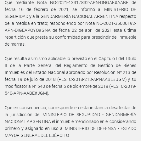
Que mediante Nota NO-2021-13317832-APN-DNGAF#AABE de
fecha 16 de febrero de 2021, se informó al MINISTERIO DE
SEGURIDAD y a la GENDARMERÍA NACIONAL ARGENTINA respecto
de la medida en trato; respondiendo por Nota NO-2021-35036192-
APN-DIGEAPOYO#GNA de fecha 22 de abril de 2021 esta última
repartición que presta su conformidad para prescindir del inmueble
de marras.
Que resulta asimismo aplicable lo previsto en el Capítulo I del Título
II de la Parte General del Reglamento de Gestión de Bienes
Inmuebles del Estado Nacional aprobado por Resolución Nº 213 de
fecha 19 de julio de 2018 (RESFC-2018-213-APNAABE#JGM) y su
modificatoria N° 540 de fecha 5 de diciembre de 2019 (RESFC-2019-
540-APN-AABE#JGM).
Que en consecuencia, corresponde en esta instancia desafectar de
la jurisdicción del MINISTERIO DE SEGURIDAD - GENDARMERÍA
NACIONAL ARGENTINA el inmueble mencionado en el considerando
primero y asignarlo en uso al MINISTERIO DE DEFENSA - ESTADO
MAYOR GENERAL DEL EJÉRCITO.