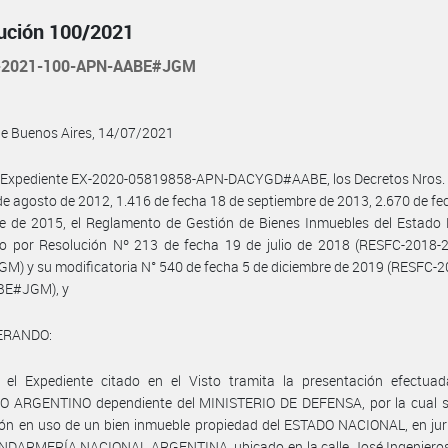
ución 100/2021
-2021-100-APN-AABE#JGM
de Buenos Aires, 14/07/2021
l Expediente EX-2020-05819858-APN-DACYGD#AABE, los Decretos Nros. 
de agosto de 2012, 1.416 de fecha 18 de septiembre de 2013, 2.670 de fe
e de 2015, el Reglamento de Gestión de Bienes Inmuebles del Estado 
o por Resolución Nº 213 de fecha 19 de julio de 2018 (RESFC-2018-
) y su modificatoria N° 540 de fecha 5 de diciembre de 2019 (RESFC-
BE#JGM), y
ERANDO:
 el Expediente citado en el Visto tramita la presentación efectuad
O ARGENTINO dependiente del MINISTERIO DE DEFENSA, por la cual sol
ón en uso de un bien inmueble propiedad del ESTADO NACIONAL, en jur
ENDARMERÍA NACIONAL ARGENTINA, ubicado en la calle José Ingenieros