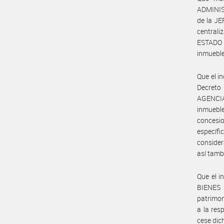
ADMINIS
de la JE
centrali
ESTADO 
inmueble
Que el in
Decreto 
AGENCIA
inmueb
concesi
específ
consider
así tamb
Que el i
BIENES 
patrimon
a la res
cese dic