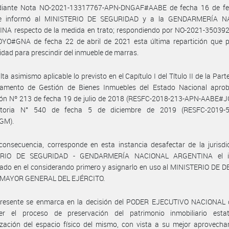
iante Nota NO-2021-13317767-APN-DNGAF#AABE de fecha 16 de fe
se informó al MINISTERIO DE SEGURIDAD y a la GENDARMERÍA N
NA respecto de la medida en trato; respondiendo por NO-2021-35039
YO#GNA de fecha 22 de abril de 2021 esta última repartición que p
dad para prescindir del inmueble de marras.
lta asimismo aplicable lo previsto en el Capítulo I del Título II de la Part
lamento de Gestión de Bienes Inmuebles del Estado Nacional apro
ión Nº 213 de fecha 19 de julio de 2018 (RESFC-2018-213-APN-AABE#J
atoria N° 540 de fecha 5 de diciembre de 2019 (RESFC-2019-
GM).
onsecuencia, corresponde en esta instancia desafectar de la jurisdi
ERIO DE SEGURIDAD - GENDARMERÍA NACIONAL ARGENTINA el i
do en el considerando primero y asignarlo en uso al MINISTERIO DE D
MAYOR GENERAL DEL EJÉRCITO.
presente se enmarca en la decisión del PODER EJECUTIVO NACIONAL 
cer el proceso de preservación del patrimonio inmobiliario esta
ización del espacio físico del mismo, con vista a su mejor aprovech