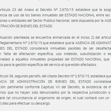
artículo 23 del Anexo al Decreto Nº 2.670/15 establece que la asig
encia de uso de los bienes inmuebles del ESTADO NACIONAL entre las 
ciones o entidades del Sector Público Nacional, será dispuesta por la A
TRACIÓN DE BIENES DEL ESTADO.
ituación planteada se encuentra enmarcada en el inciso 2) del artícu
 Reglamentario Nº 2.670/15 que establece que la AGENCIA DE ADMINI
ES DEL ESTADO considerará inmuebles pasibles de ser desafect
ar falta de afectación específica, uso indebido, subutilización o e
ariedad a aquellos inmuebles propiedad del ESTADO NACIONAL que
os para la gestión específica del servicio al que están afectados.
rtículo 39, segundo párrafo, del citado Decreto Nº 2.670/15, establece q
NCIA DE ADMINISTRACIÓN DE BIENES DEL ESTADO constatase,
ación pertinente conforme Capítulo VII del Decreto, la existencia de 
rios que no hayan sido denunciados por la respectiva jurisdicción o
rá tal circunstancia al organismo de origen, el cual contará con un
) días para efectuar su descargo.