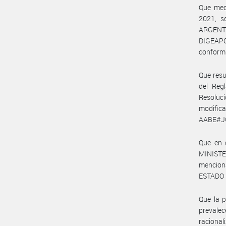
Que med
2021, 
ARGENTI
DIGEAPO
conformi
Que resu
del Reg
Resoluc
modific
AABE#J
Que en c
MINIST
menciona
ESTADO 
Que la 
prevale
racional