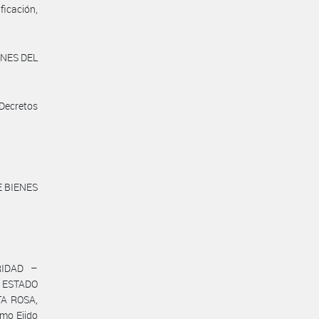
ficación,
ENES DEL
 Decretos
E BIENES
URIDAD –
 ESTADO
TA ROSA,
mo Ejido