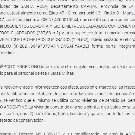
Ciudad de SANTA ROSA, Departamento CAPITAL, Provincia de LA
cado catastralmente como Ejido 47 - Circunscripción 3 - Radio D - Man
47; correspondiente al CIE Nº 4200013544, que cuenta con una superficie
 de DOSCIENTOS OCHENTA Y SIETE METROS CUADRADOS CON OCHENT
ROS CUADRADOS (287,83 m2) y una superficie total cubierta aprox
VEINTICUATRO METROS CUADRADOS (124 m2), individualizado en el cro
EXO (IF-2021-36497370-APN-DNGAF#AABE) forma parte integran
 medida.
EJÉRCITO ARGENTINO informa que el inmueble mencionado se destina a 
io para el personal de esa Fuerza Militar.
os relevamientos e informes técnicos efectuados en el marco de las inspe
 de factibilidad con el objeto de constatar las condiciones de ocupación
, se verificó que el mismo se utiliza como vivienda de servicio del per
 ARGENTINO. La vivienda consta de una sola planta, distribuida en sala
r, cocina, dos (2) dormitorios, baño, lavadero y garaje, con todos los se
estado de conservación.
iante el Decreto Nº 1.382/12 y su modificatorio, se creó la AG