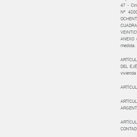
47 - Ci
Nº 4200
OCHEN
CUADRAD
VEINTIC
ANEXO (
medida.
ARTÍCUL
DEL EJÉR
vivienda
ARTÍCUL
ARTÍCUL
ARGENTI
ARTÍCU
CONTADU