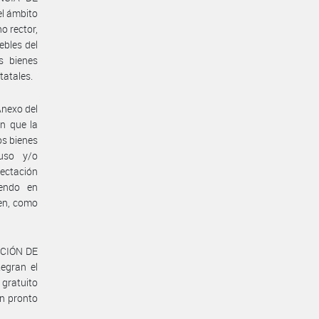
l ámbito
 rector,
ebles del
s bienes
atales.
 Anexo del
n que la
s bienes
uso y/o
ectación
iendo en
gen, como
ACIÓN DE
egran el
 gratuito
an pronto