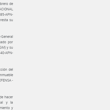
brero de
ACIONAL
285-APN-
resta su
e General
bado por
GM) y su
540-APN-
cción del
nmueble
EFENSA -
de hacer
tal y la
amiento y