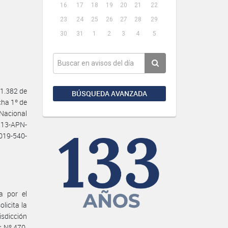
16
17
18
19
20
21
22
23
24
25
26
27
28
29
30
31
1
2
3
4
5
1.382 de
BÚSQUEDA AVANZADA
cha 1º de
Nacional
213-APN-
2019-540-
a por el
icita la
isdicción
 Nº 470,