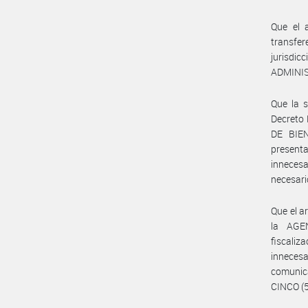
Que el 
transfer
jurisdic
ADMINIS
Que la s
Decreto
DE BIEN
present
inneces
necesari
Que el a
la AGE
fiscaliz
innecesa
comunica
CINCO (5