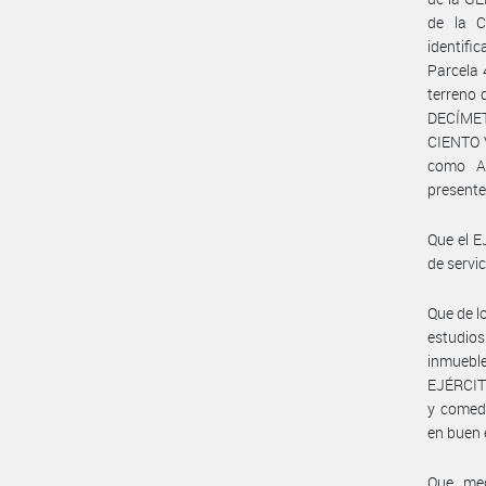
de la 
identifi
Parcela 
terreno
DECÍMET
CIENTO 
como AN
presente
Que el 
de servic
Que de l
estudios
inmueble
EJÉRCITO
y comedo
en buen 
Que med