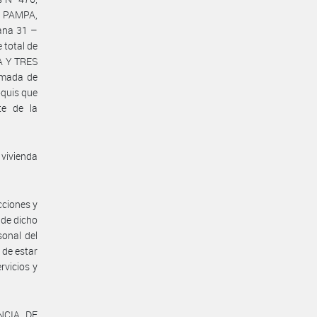
 PAMPA,
zana 31 –
 total de
A Y TRES
imada de
quis que
te de la
vivienda
cciones y
 de dicho
sonal del
 de estar
rvicios y
ENCIA DE