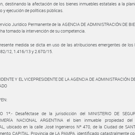
ión, destinando la afectación de los bienes inmuebles estatales a la plani
o y ejecución de políticas públicas.
Servicio Jurídico Permanente de la AGENCIA DE ADMINISTRACIÓN DE BI
ha tomado la intervención de su competencia.
resente medida se dicta en uso de las atribuciones emergentes de los
382/12, 1.416/13 y 2.670/15.
IDENTE Y EL VICEPRESIDENTE DE LA AGENCIA DE ADMINISTRACIÓN D
TADO
VEN:
O 1º.- Desaféctase de la jurisdicción del MINISTERIO DE SEG
MERÍA NACIONAL ARGENTINA el bien inmueble propiedad del
L, ubicado en la calle José Ingenieros Nº 470, de la Ciudad de SAN
ento CAPITAL, Provincia de LA PAMPA, identificado catastralmente co