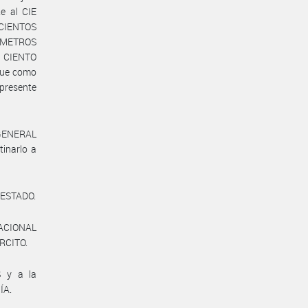
e al CIE
SCIENTOS
METROS
e CIENTO
que como
presente
 GENERAL
tinarlo a
 ESTADO.
NACIONAL
RCITO.
 y a la
ÍA.