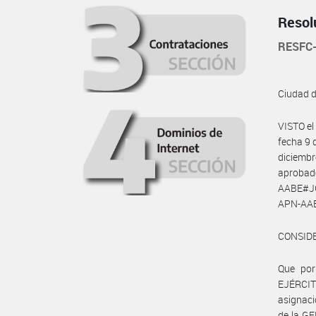
Resol
RESFC
Ciudad 
VISTO e
fecha 9 
diciembr
aprobad
AABE#JGM
APN-AA
CONSID
Que por
EJÉRCIT
asignaci
de la G