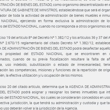
TRACIÓN DE BIENES DEL ESTADO, como organismo descentralizado en e
FATURA DE GABINETE DE MINISTROS, estableciéndose que será el órgano
zador de toda la actividad de administración de bienes muebles e inmu
NACIONAL, ejerciendo en forma exclusiva la administración de lo
s del ESTADO NACIONAL, cuando no corresponda a otros organismos est
ciso 19 del artículo 8º del Decreto Nº 1.382/12 y los artículos 36 y 37 del
Nº 2.670/15 reglamentario del citado Decreto Nº 1.382/12, establece
 DE ADMINISTRACIÓN DE BIENES DEL ESTADO podrá desafectar aquello
les propiedad del ESTADO NACIONAL que se encontraren en 
onados, cuando de su previa fiscalización resultare la falta de af
ica, uso indebido, subutilización o estado de innecesariedad, ten
ación las competencias, misiones y funciones de la repartición de ori
ién, la efectiva utilización y/u ocupación de los mismos.
nciso 20 del citado artículo, determina que la AGENCIA DE ADMINISTR
DEL ESTADO podrá asignar y reasignar los bienes inmuebles que int
io del ESTADO NACIONAL, los cuales se considerarán concedidos en uso
pectiva jurisdicción, la que tendrá su administración y custodia y que t
ho uso deberán volver a la jurisdicción de la Agencia.