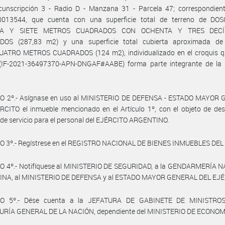
rcunscripción 3 - Radio D - Manzana 31 - Parcela 47; correspondient
013544, que cuenta con una superficie total de terreno de DO
TA Y SIETE METROS CUADRADOS CON OCHENTA Y TRES DECÍ
OS (287,83 m2) y una superficie total cubierta aproximada d
UATRO METROS CUADRADOS (124 m2), individualizado en el croquis 
IF-2021-36497370-APN-DNGAF#AABE) forma parte integrante de la 
O 2º.- Asígnase en uso al MINISTERIO DE DEFENSA - ESTADO MAYOR
CITO el inmueble mencionado en el Artículo 1º, con el objeto de des
 de servicio para el personal del EJÉRCITO ARGENTINO.
O 3º.- Regístrese en el REGISTRO NACIONAL DE BIENES INMUEBLES DEL
O 4º.- Notifíquese al MINISTERIO DE SEGURIDAD, a la GENDARMERÍA 
NA, al MINISTERIO DE DEFENSA y al ESTADO MAYOR GENERAL DEL EJÉ
LO 5º.- Dése cuenta a la JEFATURA DE GABINETE DE MINISTROS
RÍA GENERAL DE LA NACIÓN, dependiente del MINISTERIO DE ECONOM