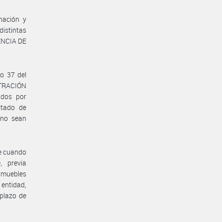
nación y
distintas
GENCIA DE
lo 37 del
STRACIÓN
ados por
stado de
 no sean
ue cuando
 previa
inmuebles
 entidad,
 plazo de