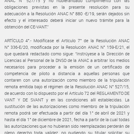
ANAC N° 527/15 y no hubierandado cumplimiento con las
obligaciones previstas en la presente resolución para su
adecuación a la Resolución ANAC N° 880 -E/19, serán dejados sin
efecto y el interesado deberá iniciar un nuevo trámite para la
obtención del CE-VANT.”
ARTÍCULO 4°.- Modifícase el Artículo 7° de la Resolución ANAC
N° 336-E/20, modificada por la Resolución ANAC N° 159-E/21, el
que quedará redactado como sigue: “Instrúyese a la Dirección de
Licencias al Personal de la DNSO de la ANAC a arbitrar los medios
necesarios para proceder a la emisión de un certificado de
competencia de piloto a distancia a aquellas personas que
contaren con una autorización como miembro de la tripulación
remota emitida bajo el régimen de la Resolución ANAC N° 527/15,
de acuerdo con lo dispuesto por el Artículo 72 del REGLAMENTO DE
VANT Y DE SVANT y en las condiciones allí establecidas. La
sustitución de las autorizaciones como miembro de la tripulación
remota podrá ser efectuada a partir del día 1° de abril de 2021 y
hasta el día 1° de diciembre de 2021, fecha a partir de la cual todas
las autorizaciones que no hubieran sido reemplazadas perderán de
pleno derecho toda validez, no pudiendo su titular solicitar su