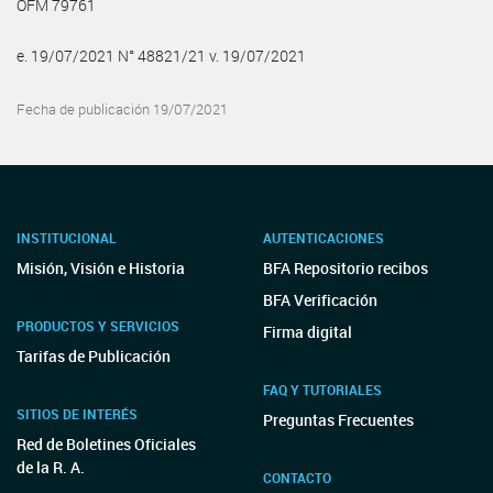
OFM 79761
e. 19/07/2021 N° 48821/21 v. 19/07/2021
Fecha de publicación 19/07/2021
INSTITUCIONAL
AUTENTICACIONES
Misión, Visión e Historia
BFA Repositorio recibos
BFA Verificación
PRODUCTOS Y SERVICIOS
Firma digital
Tarifas de Publicación
FAQ Y TUTORIALES
SITIOS DE INTERÉS
Preguntas Frecuentes
Red de Boletines Oficiales
de la R. A.
CONTACTO