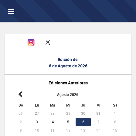
Toggle
navigation
Edición del
6 de Agosto de 2026
Ediciones Anteriores
Agosto 2026
Do
Lu
Ma
Mi
Ju
Vi
Sa
26
27
28
29
30
31
1
2
3
4
5
6
7
8
9
10
11
12
13
14
15