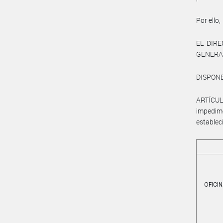
Por ello,
EL DIR
GENERAL
DISPONE
ARTÍCUL
impedim
establec
OFICI