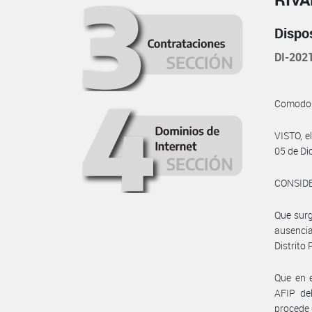
Dispo
DI-202
Comodor
VISTO, e
05 de Di
CONSID
Que surg
ausencia
Distrito
Que en e
AFIP de
procede 