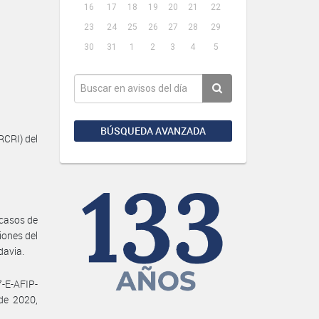
16
17
18
19
20
21
22
23
24
25
26
27
28
29
30
31
1
2
3
4
5
BÚSQUEDA AVANZADA
RCRI) del
 casos de
iones del
davia.
7-E-AFIP-
de 2020,