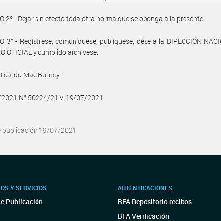
 2º - Dejar sin efecto toda otra norma que se oponga a la presente.
O 3° - Regístrese, comuníquese, publíquese, dése a la DIRECCIÓN NAC
 OFICIAL y cumplido archívese.
 Ricardo Mac Burney
7/2021 N° 50224/21 v. 19/07/2021
e publicación 19/07/2021
OS Y SERVICIOS
AUTENTICACIONES
de Publicación
BFA Repositorio recibos
BFA Verificación