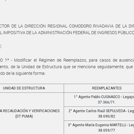
ECTOR DE LA DIRECCIÓN REGIONAL COMODORO RIVADAVIA DE LA DI
 IMPOSITIVA DE LA ADMINISTRACIÓN FEDERAL DE INGRESOS PÚBLIC
:
O 1º - Modificar el Régimen de Reemplazos, para casos de ausenci
ento, de la Unidad de Estructura que se menciona seguidamente, que
ido de la siguiente forma:
UNIDAD DE ESTRUCTURA
REEMPLAZANTES
1° Agente Pablo CUGNASCO - Legajo
37.366/71.
NA RECAUDACIÓN Y VERIFICACIONES
2° Agente Carlos Raúl SEPULVEDA - Leg
(DT PUMA)
38.690/82
3° Agente María Eugenia MARTELLI - Leg
38.059/77