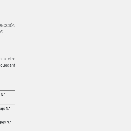
RECCIÓN
OS
a u otro
 quedará
 N.°
ajo N.°
ajo N.°