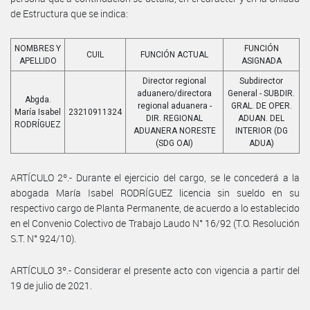
de Estructura que se indica:
NOMBRES Y
FUNCIÓN
CUIL
FUNCIÓN ACTUAL
APELLIDO
ASIGNADA
Director regional
Subdirector
aduanero/directora
General - SUBDIR.
Abgda.
regional aduanera -
GRAL. DE OPER.
María Isabel
23210911324
DIR. REGIONAL
ADUAN. DEL
RODRÍGUEZ
ADUANERA NORESTE
INTERIOR (DG
(SDG OAI)
ADUA)
ARTÍCULO 2º.- Durante el ejercicio del cargo, se le concederá a la
abogada María Isabel RODRÍGUEZ licencia sin sueldo en su
respectivo cargo de Planta Permanente, de acuerdo a lo establecido
en el Convenio Colectivo de Trabajo Laudo N° 16/92 (T.O. Resolución
S.T. N° 924/10).
ARTÍCULO 3º.- Considerar el presente acto con vigencia a partir del
19 de julio de 2021.