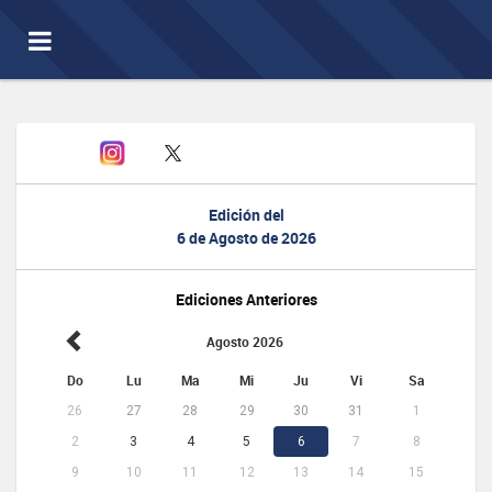
Toggle
navigation
Edición del
6 de Agosto de 2026
Ediciones Anteriores
Agosto 2026
Do
Lu
Ma
Mi
Ju
Vi
Sa
26
27
28
29
30
31
1
2
3
4
5
6
7
8
9
10
11
12
13
14
15