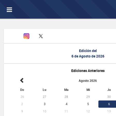
Toggle
navigation
Edición del
6 de Agosto de 2026
Ediciones Anteriores
Agosto 2026
Do
Lu
Ma
Mi
Ju
26
27
28
29
30
2
3
4
5
6
9
10
11
12
13