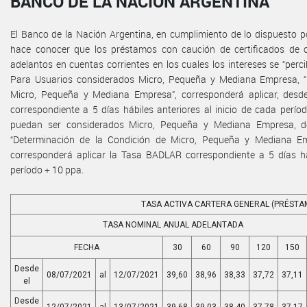
BANCO DE LA NACIÓN ARGENTINA
El Banco de la Nación Argentina, en cumplimiento de lo dispuesto por
hace conocer que los préstamos con caución de certificados de 
adelantos en cuentas corrientes en los cuales los intereses se “perc
Para Usuarios considerados Micro, Pequeña y Mediana Empresa, “
Micro, Pequeña y Mediana Empresa”, corresponderá aplicar, desd
correspondiente a 5 días hábiles anteriores al inicio de cada perí
puedan ser considerados Micro, Pequeña y Mediana Empresa, de
“Determinación de la Condición de Micro, Pequeña y Mediana Emp
corresponderá aplicar la Tasa BADLAR correspondiente a 5 días háb
período + 10 ppa.
TASA ACTIVA CARTERA GENERAL (PRÉSTA
TASA NOMINAL ANUAL ADELANTADA
FECHA
30
60
90
120
150
Desde
08/07/2021
al
12/07/2021
39,60
38,96
38,33
37,72
37,11
el
Desde
12/07/2021
al
13/07/2021
39,68
39,03
38,40
37,78
37,17